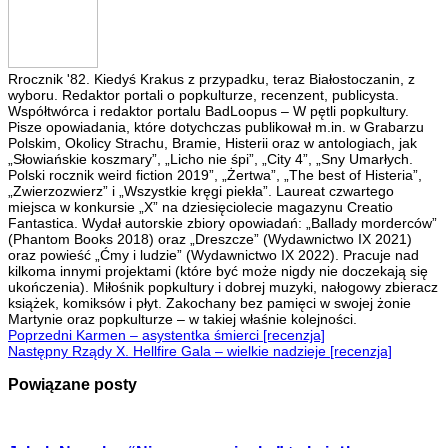
Rrocznik '82. Kiedyś Krakus z przypadku, teraz Białostoczanin, z
wyboru. Redaktor portali o popkulturze, recenzent, publicysta.
Współtwórca i redaktor portalu BadLoopus – W pętli popkultury.
Pisze opowiadania, które dotychczas publikował m.in. w Grabarzu
Polskim, Okolicy Strachu, Bramie, Histerii oraz w antologiach, jak
„Słowiańskie koszmary”, „Licho nie śpi”, „City 4”, „Sny Umarłych.
Polski rocznik weird fiction 2019”, „Żertwa”, „The best of Histeria”,
„Zwierzozwierz” i „Wszystkie kręgi piekła”. Laureat czwartego
miejsca w konkursie „X” na dziesięciolecie magazynu Creatio
Fantastica. Wydał autorskie zbiory opowiadań: „Ballady morderców”
(Phantom Books 2018) oraz „Dreszcze” (Wydawnictwo IX 2021)
oraz powieść „Ćmy i ludzie” (Wydawnictwo IX 2022). Pracuje nad
kilkoma innymi projektami (które być może nigdy nie doczekają się
ukończenia). Miłośnik popkultury i dobrej muzyki, nałogowy zbieracz
książek, komiksów i płyt. Zakochany bez pamięci w swojej żonie
Martynie oraz popkulturze – w takiej właśnie kolejności.
Poprzedni
Karmen – asystentka śmierci [recenzja]
Następny
Rządy X. Hellfire Gala – wielkie nadzieje [recenzja]
Powiązane posty