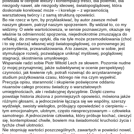
powstała w obrębie lektury i kontemplacji treści, dla polemiki, dla
niezgody nawet, ale niezgody ideowej, światopoglądowej, która
doskonale korelować może – i koreluje – z wprawnością
warsztatową twórcy i z samą strukturą opowieści.
Bo nie rzecz w tym, by przyklaskiwać, by autor zawsze mówił
naszym głosem, patrzył naszym spojrzeniem. By widział to, co my
widzimy. O wiele wartościowsza, w sensie poznawczym, okazuje się
właśnie ta odmienność spojrzenia, niejednokrotnie zmuszająca do
refleksji, do zmiany optyki, dla nie tyle może przemodelowania (choć
i to się zdarza) własnej wizji światopoglądowej, co ponownego jej
przemyślenia, przeanalizowania. A to zawsze, samo w sobie, jest
stymulujące rozwój, pozwalające uniknąć myślowej, poglądowej
stagnacji, skostnienia umysłowego.
Wspaniale radzi sobie Piotr Witold Lech ze słowem. Pozornie nudne
(z mojej przynajmniej, jakże subiektywnej w ocenie perspektywy)
czynności, jak łowienie ryb, potrafi rozwinąć do arcystarannego
studium pożytkowania czasu, którego nie ma czym wypełnić.
Precyzja opisu, staranność i skupienie poświęcone oddaniu
niuansów całego procesu świadczy o warsztatowych
umiejętnościach, ale i redakcyjnej dyscyplinie. Dzięki czemu
powstaje historia złożona z pomniejszych opowieści, mówiona jakże
różnymi głosami, a jednocześnie łącząca się we wspólny, szerszy
wydźwięk, swoisty wielogłos, próbujący opowiedzieć o cierpieniu –
tym emocjonalnym, ulotnym, często niesprecyzowanym – człowieka
samotnego. A jednocześnie człowieka, który próbuje kochać, cieszyć
się, kontemplować chwile, bowiem ma świadomość kruchości życia i
tychże chwil ulotności.
Nie stopniuję wartości poszczególnych, zawartych w powieści nowel,