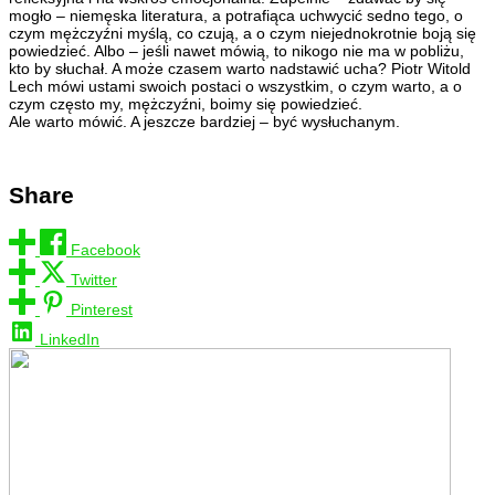
mogło – niemęska literatura, a potrafiąca uchwycić sedno tego, o
czym mężczyźni myślą, co czują, a o czym niejednokrotnie boją się
powiedzieć. Albo – jeśli nawet mówią, to nikogo nie ma w pobliżu,
kto by słuchał. A może czasem warto nadstawić ucha? Piotr Witold
Lech mówi ustami swoich postaci o wszystkim, o czym warto, a o
czym często my, mężczyźni, boimy się powiedzieć.
Ale warto mówić. A jeszcze bardziej – być wysłuchanym.
Share
Facebook
Twitter
Pinterest
LinkedIn