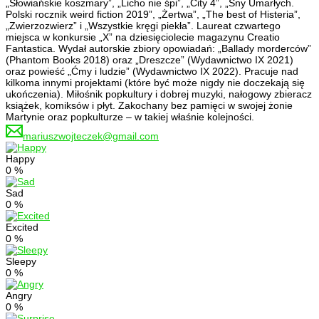
„Słowiańskie koszmary”, „Licho nie śpi”, „City 4”, „Sny Umarłych.
Polski rocznik weird fiction 2019”, „Żertwa”, „The best of Histeria”,
„Zwierzozwierz” i „Wszystkie kręgi piekła”. Laureat czwartego
miejsca w konkursie „X” na dziesięciolecie magazynu Creatio
Fantastica. Wydał autorskie zbiory opowiadań: „Ballady morderców”
(Phantom Books 2018) oraz „Dreszcze” (Wydawnictwo IX 2021)
oraz powieść „Ćmy i ludzie” (Wydawnictwo IX 2022). Pracuje nad
kilkoma innymi projektami (które być może nigdy nie doczekają się
ukończenia). Miłośnik popkultury i dobrej muzyki, nałogowy zbieracz
książek, komiksów i płyt. Zakochany bez pamięci w swojej żonie
Martynie oraz popkulturze – w takiej właśnie kolejności.
mariuszwojteczek@gmail.com
Happy
0
%
Sad
0
%
Excited
0
%
Sleepy
0
%
Angry
0
%