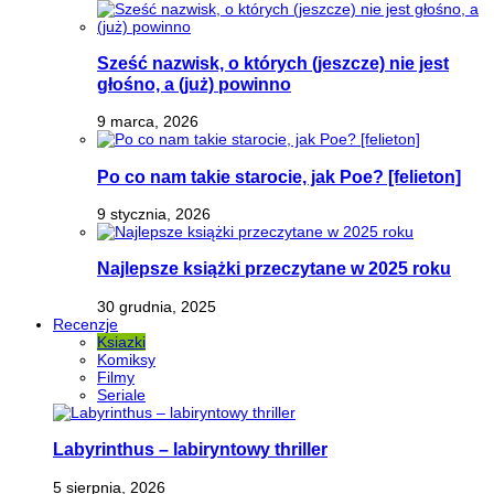
Sześć nazwisk, o których (jeszcze) nie jest
głośno, a (już) powinno
9 marca, 2026
Po co nam takie starocie, jak Poe? [felieton]
9 stycznia, 2026
Najlepsze książki przeczytane w 2025 roku
30 grudnia, 2025
Recenzje
Ksiazki
Komiksy
Filmy
Seriale
Labyrinthus – labiryntowy thriller
5 sierpnia, 2026