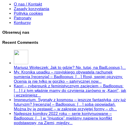
O nas / Kontakt
Zasady korzystania
Polityka cookies
Patronaty
Konkursy
Obserwuj nas
Recent Comments
Mariusz Wojteczek: Jak to gdzie? Np. tutaj, na BadLoopus;)...
My. Kronika upadku – rosyjskiego obywatela rachunek
sumienia [recenzja] – Badloopus: […] Rosji, swojej ojczyzny.
Ocenia ją nie tylko w gorzko – satyrycznej now...
Kaori – cyberpunk z feministycznym zacięciem – Badloopus:
[…] I z tym właśnie mamy do czynienia zarówno w „Kaori”, jak
i wcześniejsz...
Impneurium. Sygnały z kosmosu – jeszcze fantastyka, czy już
futuryzm? [recenzja] – Badloopus: […] sobą opowiadań.
Można by ją zestawić – w zakresie przyjętej formy – ch...
Najlepsze komiksy 2022 roku – serie kontynuowane –
Badloopus: […] w “Injustice” mieliśmy najpierw konflikt
podstawowy, na Ziemi, między...