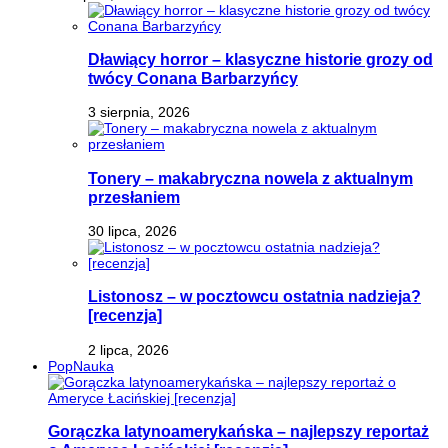
Dławiący horror – klasyczne historie grozy od
twócy Conana Barbarzyńcy
3 sierpnia, 2026
Tonery – makabryczna nowela z aktualnym
przesłaniem
30 lipca, 2026
Listonosz – w pocztowcu ostatnia nadzieja?
[recenzja]
2 lipca, 2026
PopNauka
Gorączka latynoamerykańska – najlepszy reportaż