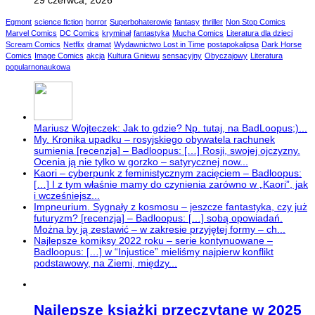
Egmont
science fiction
horror
Superbohaterowie
fantasy
thriller
Non Stop Comics
Marvel Comics
DC Comics
kryminał
fantastyka
Mucha Comics
Literatura dla dzieci
Scream Comics
Netflix
dramat
Wydawnictwo Lost in Time
postapokalipsa
Dark Horse
Comics
Image Comics
akcja
Kultura Gniewu
sensacyjny
Obyczajowy
Literatura
popularnonaukowa
Mariusz Wojteczek: Jak to gdzie? Np. tutaj, na BadLoopus;)...
My. Kronika upadku – rosyjskiego obywatela rachunek
sumienia [recenzja] – Badloopus: […] Rosji, swojej ojczyzny.
Ocenia ją nie tylko w gorzko – satyrycznej now...
Kaori – cyberpunk z feministycznym zacięciem – Badloopus:
[…] I z tym właśnie mamy do czynienia zarówno w „Kaori”, jak
i wcześniejsz...
Impneurium. Sygnały z kosmosu – jeszcze fantastyka, czy już
futuryzm? [recenzja] – Badloopus: […] sobą opowiadań.
Można by ją zestawić – w zakresie przyjętej formy – ch...
Najlepsze komiksy 2022 roku – serie kontynuowane –
Badloopus: […] w “Injustice” mieliśmy najpierw konflikt
podstawowy, na Ziemi, między...
Najlepsze książki przeczytane w 2025