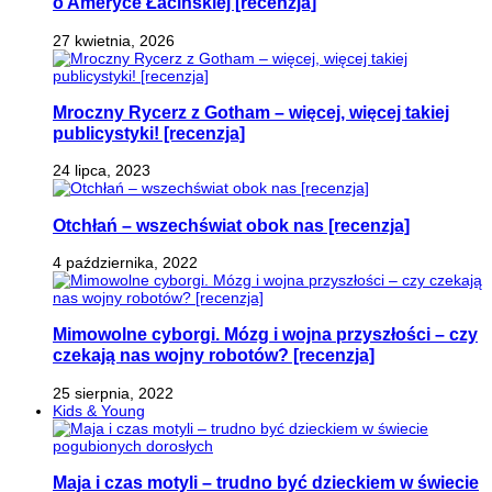
o Ameryce Łacińskiej [recenzja]
27 kwietnia, 2026
Mroczny Rycerz z Gotham – więcej, więcej takiej
publicystyki! [recenzja]
24 lipca, 2023
Otchłań – wszechświat obok nas [recenzja]
4 października, 2022
Mimowolne cyborgi. Mózg i wojna przyszłości – czy
czekają nas wojny robotów? [recenzja]
25 sierpnia, 2022
Kids & Young
Maja i czas motyli – trudno być dzieckiem w świecie