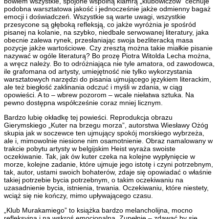
bowiem wszystkie, spojone wspólną klamrą „klubowiczów” cechuje
podobna warsztatowa jakość i jednocześnie jakże odmienny bagaż
emocji i doświadczeń. Wszystkie są warte uwagi, wszystkie
przesycone są głęboką refleksją, co jakże wyróżnia je spośród
pisanej na kolanie, na szybko, niedbale serwowanej literatury, jaka
obecnie zalewa rynek, przesłaniając swoja bezliteracką masa
pozycje jakże wartościowe. Czy zresztą można takie miałkie pisanie
nazywać w ogóle literaturą? Bo prozę Piotra Witolda Lecha można,
a wręcz należy. Bo to odróżniająca nie tyle amatora, od zawodowca,
ile grafomana od artysty, umiejętność nie tylko wykorzystania
warsztatowych narzędzi do pisania ujmującego językiem literackim,
ale też biegłość zaklinania odczuć i myśli w zdania, w ciąg
opowieści. A to – wbrew pozorom – wcale niełatwa sztuka. Na
pewno dostępna współcześnie coraz mniej licznym.
Bardzo lubię okładkę tej powieści. Reprodukcja obrazu
Gierymskiego „Kuter na brzegu morza”, autorstwa Wiesławy Ożóg
skupia jak w soczewce ten ujmujący spokój morskiego wybrzeża,
ale i, mimowolnie niesione nim osamotnienie. Obraz namalowany w
trakcie pobytu artysty w belgijskim Heist wyraża swoiste
oczekiwanie. Tak, jak ów kuter czeka na kolejne wypłynięcie w
morze, kolejne zadanie, które ujmuje jego istotę i czyni potrzebnym,
tak, autor, ustami swoich bohaterów, zdaje się opowiadać o właśnie
takiej potrzebie bycia potrzebnym, o takim oczekiwaniu na
uzasadnienie bycia, istnienia, trwania. Oczekiwaniu, które niestety,
wciąż się nie kończy, mimo upływającego czasu.
„Klub Murakamiego” to książka bardzo melancholijna, mocno
refleksyjna i na wskroś emocjonalna. Zupełnie – zdawać by się