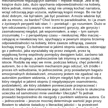
mechanizmów regulujących damsko – męskie relacje. Jest w tej
książce dużo żalu, dużo spychania odpowiedzialności na kobiety,
które jednak, mimo wszystko, wciąż nie umieją kochać narratora,
wciąż odrzucają jego uczucia, wybierają kogoś innego. Bo nie był
dość dobrym, nie był takim, jak być powinien. A może właśnie był,
ale za mocno, za bardzo? Choć brzmi to paradoksalnie, to i ja znam
z życiowych perypetii taki stan. I – poniekąd – go rozumiem. Dużo w
tym odczuwaniu (i pisaniu o nim zarazem) goryczy, ale goryczy i
zasmakowanej niegdyś, jak wspomniałem, a więc – tym samym
zrozumiałej. I – z perspektywy czasu – niesłusznej. Albo inaczej –
celującej w niewłaściwy ton, spychający w pewnym stopniu brzemię
odpowiedzialności na kobiety, które zawsze odtrącają, zawsze
kochają innego. Co bohaterowi w jakimś stopniu uwłacza, odzierając
go z pełności, jaka wyrażałaby się przez związek, przez tą
wyjątkową formę wspólnoty pomiędzy dwojgiem ludzi, zarówno tak
otwartą na drugiego, a jednocześnie tak intymną w swojej czułej
istocie. Rodziła się więc we mnie, podczas lektury, chęć polemiki z
autorem, bo o ile rozumiem mechanizm jego odczuć, ich źródło i
proces ich wzbudzania, to jednocześnie, przy posiadanym bagażu
emocjonalnych doświadczeń, zmuszony jestem nie zgadzać się z
autorskim punktem widzenia, z którym niegdyś było mi po drodze,
który niegdyś w jakimś stopniu (i niegdysiejszym osamotnieniu,
podzielałem), ale który zdołałem poniewczasie przepracować i
dostrzec błędne ukierunkowanie jego założeń. A może to skuteczna
ucieczka od samotności mnie uwolniła> Uleczyła? To jednak
prowadzi bezpośrednio do niezgody z punktem widzenia autora. Co
– jednocześnie – jeszcze mocniej determinuje wartość jego prozy.
Bowiem to właśnie świadczy o literackiej jakości – ta przestrzeń