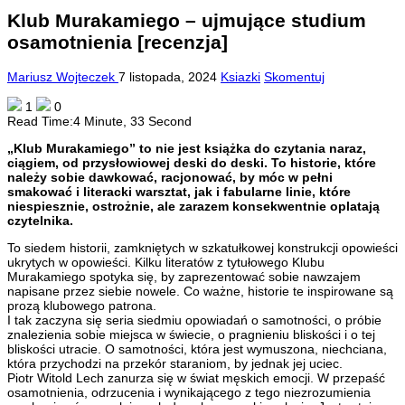
Klub Murakamiego – ujmujące studium
osamotnienia [recenzja]
Mariusz Wojteczek
7 listopada, 2024
Ksiazki
Skomentuj
1
0
Read Time:
4 Minute, 33 Second
„Klub Murakamiego” to nie jest książka do czytania naraz,
ciągiem, od przysłowiowej deski do deski. To historie, które
należy sobie dawkować, racjonować, by móc w pełni
smakować i literacki warsztat, jak i fabularne linie, które
niespiesznie, ostrożnie, ale zarazem konsekwentnie oplatają
czytelnika.
To siedem historii, zamkniętych w szkatułkowej konstrukcji opowieści
ukrytych w opowieści. Kilku literatów z tytułowego Klubu
Murakamiego spotyka się, by zaprezentować sobie nawzajem
napisane przez siebie nowele. Co ważne, historie te inspirowane są
prozą klubowego patrona.
I tak zaczyna się seria siedmiu opowiadań o samotności, o próbie
znalezienia sobie miejsca w świecie, o pragnieniu bliskości i o tej
bliskości utracie. O samotności, która jest wymuszona, niechciana,
która przychodzi na przekór staraniom, by jednak jej uciec.
Piotr Witold Lech zanurza się w świat męskich emocji. W przepaść
osamotnienia, odrzucenia i wynikającego z tego niezrozumienia