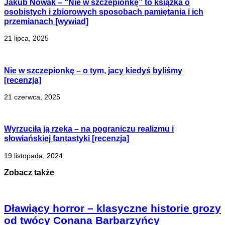
Jakub Nowak – “Nie w szczepionkę” to książka o
osobistych i zbiorowych sposobach pamiętania i ich
przemianach [wywiad]
21 lipca, 2025
Nie w szczepionkę – o tym, jacy kiedyś byliśmy
[recenzja]
21 czerwca, 2025
Wyrzuciła ją rzeka – na pograniczu realizmu i
słowiańskiej fantastyki [recenzja]
19 listopada, 2024
Zobacz także
Dławiący horror – klasyczne historie grozy
od twócy Conana Barbarzyńcy