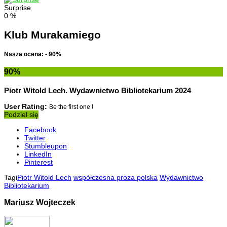
Surprise
0
%
Klub Murakamiego
Nasza ocena: - 90%
90
%
Piotr Witold Lech. Wydawnictwo Bibliotekarium 2024
User Rating:
Be the first one !
Podziel się
Facebook
Twitter
Stumbleupon
LinkedIn
Pinterest
Tagi
Piotr Witold Lech
współczesna proza polska
Wydawnictwo
Bibliotekarium
Mariusz Wojteczek