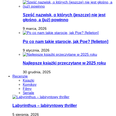
Sześć nazwisk, o których (jeszcze) nie jest
głośno, a (już) powinno
9 marca, 2026
Po co nam takie starocie, jak Poe? [felieton]
9 stycznia, 2026
Najlepsze książki przeczytane w 2025 roku
30 grudnia, 2025
Recenzje
Ksiazki
Komiksy
Filmy
Seriale
Labyrinthus – labiryntowy thriller
5 sierpnia, 2026