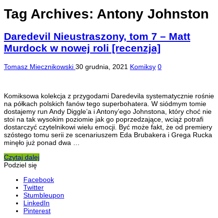
Tag Archives:
Antony Johnston
Daredevil Nieustraszony, tom 7 – Matt
Murdock w nowej roli [recenzja]
Tomasz Miecznikowski
30 grudnia, 2021
Komiksy
0
Komiksowa kolekcja z przygodami Daredevila systematycznie rośnie
na półkach polskich fanów tego superbohatera. W siódmym tomie
dostajemy run Andy Diggle’a i Antony’ego Johnstona, który choć nie
stoi na tak wysokim poziomie jak go poprzedzające, wciąż potrafi
dostarczyć czytelnikowi wielu emocji. Być może fakt, że od premiery
szóstego tomu serii ze scenariuszem Eda Brubakera i Grega Rucka
minęło już ponad dwa …
Czytaj dalej
Podziel się
Facebook
Twitter
Stumbleupon
LinkedIn
Pinterest