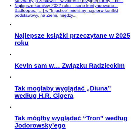
Można by ją zestawić – w zakresie przyjętej formy – ch...
Najlepsze komiksy 2022 roku – serie kontynuowane –
Badloopus: […] w “Injustice” mieliśmy najpierw konflikt
podstawowy, na Ziemi, między...
Najlepsze książki przeczytane w 2025
roku
Kevin sam w… Związku Radzieckim
Tak mogłaby wyglądać „Diuna”
według H.R. Gigera
Tak mógłby wyglądać “Tron” według
Jodorowsky’ego