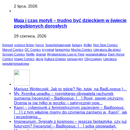
2 lipca, 2026
Maja i czas motyli – trudno być dzieckiem w świecie
pogubionych dorosłych
29 czerwca, 2026
Egmont
science fiction
horror
Superbohaterowie
fantasy
thriller
Non Stop Comics
Marvel Comics
DC Comics
kryminał
fantastyka
Mucha Comics
Literatura dla dzieci
Scream Comics
Netflix
dramat
Wydawnictwo Lost in Time
postapokalipsa
Dark Horse
Comics
Image Comics
akcja
Kultura Gniewu
sensacyjny
Obyczajowy
Literatura
popularnonaukowa
Mariusz Wojteczek: Jak to gdzie? Np. tutaj, na BadLoopus;)...
My. Kronika upadku – rosyjskiego obywatela rachunek
sumienia [recenzja] – Badloopus: […] Rosji, swojej ojczyzny.
Ocenia ją nie tylko w gorzko – satyrycznej now...
Kaori – cyberpunk z feministycznym zacięciem – Badloopus:
[…] I z tym właśnie mamy do czynienia zarówno w „Kaori”, jak
i wcześniejsz...
Impneurium. Sygnały z kosmosu – jeszcze fantastyka, czy już
futuryzm? [recenzja] – Badloopus: […] sobą opowiadań.