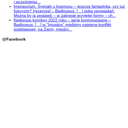
i wcześniejsz...
Impneurium. Sygnały z kosmosu – jeszcze fantastyka, czy już
futuryzm? [recenzja] – Badloopus: […] sobą opowiadań.
Można by ją zestawić – w zakresie przyjętej formy – ch...
Najlepsze komiksy 2022 roku – serie kontynuowane –
Badloopus: […] w “Injustice” mieliśmy najpierw konflikt
podstawowy, na Ziemi, między...
@Facebook