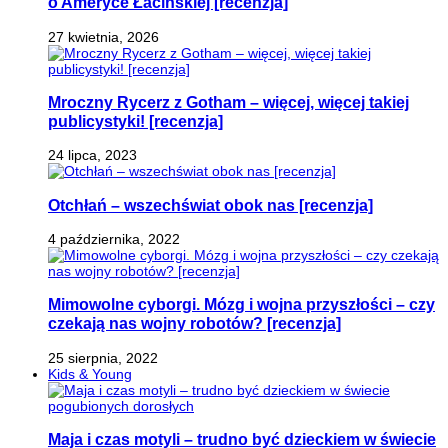
o Ameryce Łacińskiej [recenzja]
27 kwietnia, 2026
Mroczny Rycerz z Gotham – więcej, więcej takiej
publicystyki! [recenzja]
24 lipca, 2023
Otchłań – wszechświat obok nas [recenzja]
4 października, 2022
Mimowolne cyborgi. Mózg i wojna przyszłości – czy
czekają nas wojny robotów? [recenzja]
25 sierpnia, 2022
Kids & Young
Maja i czas motyli – trudno być dzieckiem w świecie