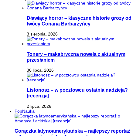
Dławiący horror – klasyczne historie grozy od
twócy Conana Barbarzyńcy
3 sierpnia, 2026
Tonery – makabryczna nowela z aktualnym
przesłaniem
30 lipca, 2026
Listonosz – w pocztowcu ostatnia nadzieja?
[recenzja]
2 lipca, 2026
PopNauka
Gorączka latynoamerykańska – najlepszy reportaż