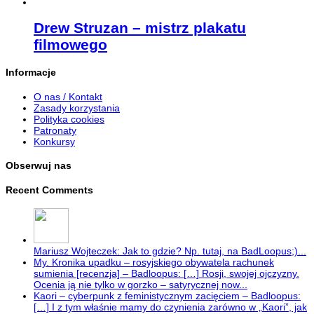
Drew Struzan – mistrz plakatu
filmowego
Informacje
O nas / Kontakt
Zasady korzystania
Polityka cookies
Patronaty
Konkursy
Obserwuj nas
Recent Comments
Mariusz Wojteczek: Jak to gdzie? Np. tutaj, na BadLoopus;)...
My. Kronika upadku – rosyjskiego obywatela rachunek
sumienia [recenzja] – Badloopus: […] Rosji, swojej ojczyzny.
Ocenia ją nie tylko w gorzko – satyrycznej now...
Kaori – cyberpunk z feministycznym zacięciem – Badloopus:
[…] I z tym właśnie mamy do czynienia zarówno w „Kaori”, jak