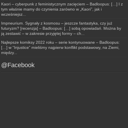
Kaori – cyberpunk z feministycznym zacięciem – Badloopus: […] I z
tym właśnie mamy do czynienia zarówno w „Kaori”, jak i
wcześniejsz...
Impneurium. Sygnały z kosmosu – jeszcze fantastyka, czy już
futuryzm? [recenzja] – Badloopus: […] sobą opowiadań. Można by
ją zestawić – w zakresie przyjętej formy – ch...
Najlepsze komiksy 2022 roku – serie kontynuowane – Badloopus:
[…] w “Injustice” mieliśmy najpierw konflikt podstawowy, na Ziemi,
między...
@Facebook