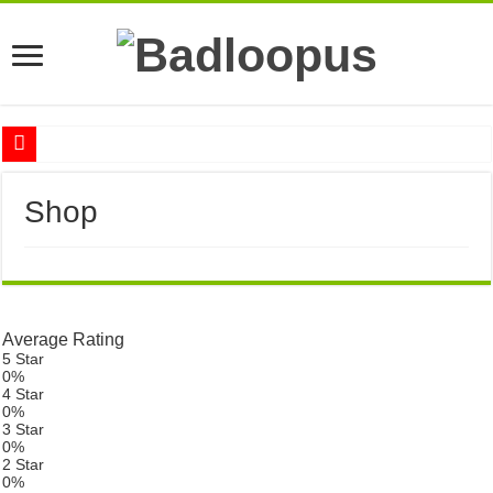
Anna Romaszkan – Praca w prosektorium nie pomaga oswoić się ze śmiercią
Shop
Najciekawsze książki o kobietach nauki
Najlepsze mangi dla dorosłych
Najciekawsze zapowiedzi komiksowe na 2023 rok
Average Rating
5 Star
0%
4 Star
0%
3 Star
0%
2 Star
0%