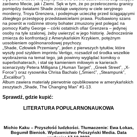
zarówno Mecie, jak i Ziemi. Sęk w tym, że po przekroczeniu granicy
pomiędzy światami Shade zostaje uwięziony w ciele seryjnego
mordercy, Troya Grenzera, i podejmuje ucieczkę przed ściągającymi
zbiegłego przestępcę przedstawicielami prawa. Pozbawiony szans
na powrót w rodzinne strony bohater zmuszony jest polegać na
pomocy Kathy George – córki ostatnich ofiar Grenzera – jedynej
osoby na tyle szalonej, żeby uwierzyć w jego historię. Jednocześnie
zmierza do konfrontacji z Amerykańskim Krzykiem, potężnym
uosobieniem ogólnonarodowej psychozy.
„Shade, Człowiek Przemiany”, jeden z pierwszych tytułów, które
wyszły pod szyldem imprintu Vertigo, rozsadził od środka wszelkie
wyobrażenia na temat tego, jak powinny wyglądać komiksy o
superbohaterach, i stał się kamieniem milowym w karierach
scenarzysty Petera Milligana („Human Target”, „Greek Street”, „X-
Force”) oraz rysownika Chrisa Bachalo („Śmierć”, „Steampunk”,
„Excalibur”).
Album zawiera materiały pierwotnie opublikowane w amerykańskich
zeszytach „Shade, The Changing Man” #1-13.
Sprawdź, gdzie kupić:
LITERATURA POPULARNONAUKOWA
Michio Kaku – Przyszłość ludzkości. Tłumaczenie: Ewa Łokas,
Bogumił Bieniok. Wydawnictwo Prószyński Media. Data