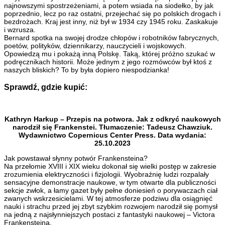
najnowszymi spostrzeżeniami, a potem wsiada na siodełko, by jak
poprzednio, lecz po raz ostatni, przejechać się po polskich drogach i
bezdrożach. Kraj jest inny, niż był w 1934 czy 1945 roku. Zaskakuje
i wzrusza.
Bernard spotka na swojej drodze chłopów i robotników fabrycznych,
poetów, polityków, dziennikarzy, nauczycieli i wojskowych.
Opowiedzą mu i pokażą inną Polskę. Taką, której próżno szukać w
podręcznikach historii. Może jednym z jego rozmówców był ktoś z
naszych bliskich? To by była dopiero niespodzianka!
Sprawdź, gdzie kupić:
Kathryn Harkup – Przepis na potwora. Jak z odkryć naukowych
narodził się Frankenstei. Tłumaczenie: Tadeusz Chawziuk.
Wydawnictwo Copernicus Center Press. Data wydania:
25.10.2023
Jak powstawał słynny potwór Frankensteina?
Na przełomie XVIII i XIX wieku dokonał się wielki postęp w zakresie
zrozumienia elektryczności i fizjologii. Wyobraźnię ludzi rozpalały
sensacyjne demonstracje naukowe, w tym otwarte dla publiczności
sekcje zwłok, a łamy gazet były pełne doniesień o porywaczach ciał
zwanych wskrzesicielami. W tej atmosferze podziwu dla osiągnięć
nauki i strachu przed jej zbyt szybkim rozwojem narodził się pomysł
na jedną z najsłynniejszych postaci z fantastyki naukowej – Victora
Frankensteina.