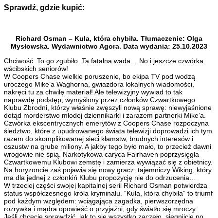
Sprawdź, gdzie kupić:
Richard Osman – Kula, która chybiła. Tłumaczenie: Olga
Mysłowska. Wydawnictwo Agora. Data wydania: 25.10.2023
Chciwość. To go zgubiło. Ta fatalna wada… No i jeszcze czwórka
wścibskich seniorów!
W Coopers Chase wielkie poruszenie, bo ekipa TV pod wodzą
uroczego Mike’a Waghorna, gwiazdora lokalnych wiadomości,
nakręci tu za chwilę materiał! Ale telewizyjny wywiad to tak
naprawdę podstęp, wymyślony przez członków Czwartkowego
Klubu Zbrodni, którzy właśnie zwęszyli nową sprawę: niewyjaśnione
dotąd morderstwo młodej dziennikarki i zarazem partnerki Mike’a.
Czwórka ekscentrycznych emerytów z Coopers Chase rozpoczyna
śledztwo, które z upudrowanego świata telewizji doprowadzi ich tym
razem do skomplikowanej sieci kłamstw, brudnych interesów i
oszustw na grube miliony. A jakby tego było mało, to przecież dawni
wrogowie nie śpią. Narkotykowa caryca Fairhaven poprzysięgła
Czwartkowemu Klubowi zemstę i zamierza wywiązać się z obietnicy.
Na horyzoncie zaś pojawia się nowy gracz: tajemniczy Wiking, który
ma dla jednej z członkiń Klubu propozycję nie do odrzucenia…
W trzeciej części swojej kapitalnej serii Richard Osman potwierdza
status współczesnego króla kryminału. “Kula, która chybiła” to triumf
pod każdym względem: wciągająca zagadka, pierwszorzędna
rozrywka i mądra opowieść o przyjaźni, gdy światło się mroczy.
Jeśli chcecie sprawdzić, jak to się wszystko zaczęło, sięgnijcie po