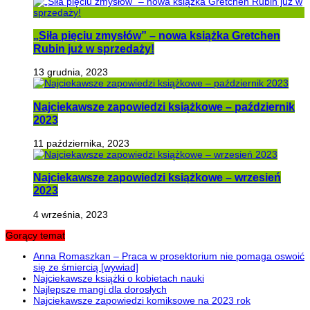
„Siła pięciu zmysłów” – nowa książka Gretchen
Rubin już w sprzedaży!
13 grudnia, 2023
Najciekawsze zapowiedzi książkowe – październik
2023
11 października, 2023
Najciekawsze zapowiedzi książkowe – wrzesień
2023
4 września, 2023
Gorący temat
Anna Romaszkan – Praca w prosektorium nie pomaga oswoić
się ze śmiercią [wywiad]
Najciekawsze książki o kobietach nauki
Najlepsze mangi dla dorosłych
Najciekawsze zapowiedzi komiksowe na 2023 rok