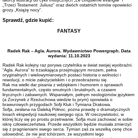
„Trzeci Testament: Juliusz” oraz dwóch ostatnich tomów opowieści
grozy „Książę nocy”.
Sprawdź, gdzie kupić:
FANTASY
Radek Rak – Agla. Aurora. Wydawnictwo Powergraph. Data
wydania: 11.10.2023
Radek Rak kolejny raz porywa czytelnika w świat swojej wyobraźni.
“Agla. Aurora” to trzaskająca przejmującym mrozem, pełna
oryginalnych i wielowymiarowych postaci historia o wolności i
rewolucji, o micie założycielskim i o przeobrażeniu się.
Rak ma wielki dar pisania z wdziękiem i humorem o sprawach
fundamentalnych, często smutnych i brutalnych, a czasem
lirycznych i zabawnych. Wspaniałym, pełnym neologizmów językiem
(a Zorzynek z Rzeżuchowa wiedzie tu prym) opowiada o
brawurowych przygodach Sofji Kluk i Tymiana Drakowa.
Sofja, zesłana na Daleką Północ, pozna prawdę o dramatycznych
losach ekspedycji naukowej swojego ojca. W rzeczywistości, w
której liczy się po prostu przetrwanie, Sofja musi zachować w sobie
iskrę człowieczeństwa. Przede wszystkim będzie musiała zmierzyć
się z pragnieniami swego serca. Tymian zaś za wszelką cenę chce
udowodnić, że nie jest tchórzem, ze wszystkimi tego