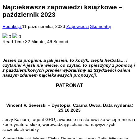
Najciekawsze zapowiedzi książkowe –
październik 2023
Redakcja
11 października, 2023
Zapowiedzi
Skomentuj
0
0
Read Time:
32 Minute, 49 Second
Jesień za progiem, a jak jesień, to kocyk, ciepła herbata… i
czytanie! A jeśli nie wiecie, co czytać, to spieszymy z pomocą i
z październikowych premier wybraliśmy aż trzydzieści osiem
naszym zdaniem najciekawszych propozycji.
PATRONAT
Vincent V. Severski – Dystopia. Czarna Owca. Data wydania:
25.10.2023
Jerzy Kaziura, agent GRU, awansuje na stanowisko wicepremiera i
koordynatora służb, wprowadzając chaos na najwyższych
szczeblach władzy.
Konrad Wolski, Marcel Cichy, Roman Leski oraz Zofia Winiarska