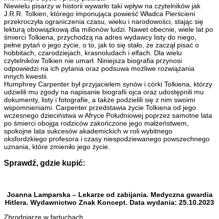
Niewielu pisarzy w historii wywarło taki wpływ na czytelników jak
J.R.R. Tolkien, którego imponująca powieść Władca Pierścieni
przekroczyła ograniczenia czasu, wieku i narodowości, stając się
lekturą obowiązkową dla milionów ludzi. Nawet obecnie, wiele lat po
śmierci Tolkiena, przychodzą na adres wydawcy listy do niego,
pełne pytań o jego życie, o to, jak to się stało, że zaczął pisać o
hobbitach, czarodziejach, krasnoludach i elfach. Dla wielu
czytelników Tolkien nie umarł. Niniejsza biografia przynosi
odpowiedzi na ich pytania oraz podsuwa możliwe rozwiązania
innych kwestii.
Humphrey Carpenter był przyjacielem synów i córki Tolkiena, którzy
udzielili mu zgody na napisanie biografii ojca oraz udostępnili mu
dokumenty, listy i fotografie, a także podzielili się z nim swoimi
wspomnieniami. Carpenter przedstawia życie Tolkiena od jego
wczesnego dzieciństwa w Afryce Południowej poprzez samotne lata
po śmierci obojga rodziców zakończone jego małżeństwem,
spokojne lata sukcesów akademickich w roli wybitnego
oksfordzkiego profesora i czasy niespodziewanego powszechnego
uznania, które zmieniło jego życie.
Sprawdź, gdzie kupić:
Joanna Lamparska – Lekarze od zabijania. Medyczna gwardia
Hitlera. Wydawnictwo Znak Koncept. Data wydania: 25.10.2023
Zbrodniarze w fartuchach