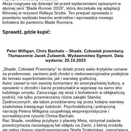
Akcja rozgrywa się dziesięć lat przed wydarzeniami opisanymi w
słynnej serii “Blade Runner 2019”, która doczekała się adaptacji
filmowej w reżyserii Ridleya Scotta. Ten prequel opowiada o
powołaniu wydziału łowców androidów i wprowadza nowego
bohatera do panteonu Blade Runnera.
Sprawdź, gdzie kupić:
Peter Milligan, Chris Bachalo – Shade. Człowiek przemiany.
Tłumaczenie Jacek Żuławnik. Wydawnictwo Egmont. Data
wydania: 25.10.2023
„Shade, Człowiek Przemiany” to dzieło przez wielu krytyków uznane
za przełomowe, zarówno jeśli chodzi o niekonwencjonalne podejście
do tematu superbohaterów, jak i warstwę graficzną.
Autor zawarł w nim swoisty komentarz do amerykańskiej kultury, a
opowieść o zbrodni i karze przekształcił w wyprawę na samo dno
ludzkiego umysłu. Zanurzając się wraz z bohaterem w obłąkańczą
podróż, nie tylko przemierzamy różne zakątki Stanów
Zjednoczonych, ale także przedzieramy się przez kolejne warstwy
szaleństwa trawiącego ludzkość. Psychodeliczną i pokręconą
narrację Petera Milligana uzupełniają ekspresjonistyczne i
surrealistyczne rysunki Chrisa Bachalo.
Rac Shade, osobliwy przybysz z planety Meta, otrzymał zadanie
powstrzymania narastającej fali obłędu na Ziemi, z której zrodziła
się pełna chaosu międzywymiarowa Strefa Szaleństwa, zagrażająca