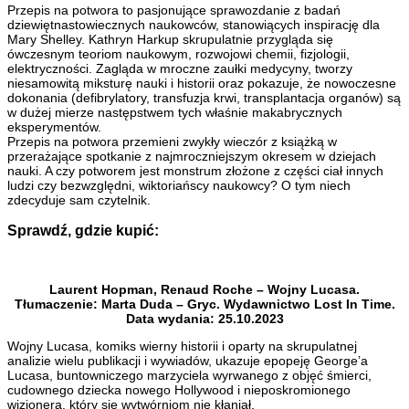
Przepis na potwora to pasjonujące sprawozdanie z badań
dziewiętnastowiecznych naukowców, stanowiących inspirację dla
Mary Shelley. Kathryn Harkup skrupulatnie przygląda się
ówczesnym teoriom naukowym, rozwojowi chemii, fizjologii,
elektryczności. Zagląda w mroczne zaułki medycyny, tworzy
niesamowitą miksturę nauki i historii oraz pokazuje, że nowoczesne
dokonania (defibrylatory, transfuzja krwi, transplantacja organów) są
w dużej mierze następstwem tych właśnie makabrycznych
eksperymentów.
Przepis na potwora przemieni zwykły wieczór z książką w
przerażające spotkanie z najmroczniejszym okresem w dziejach
nauki. A czy potworem jest monstrum złożone z części ciał innych
ludzi czy bezwzględni, wiktoriańscy naukowcy? O tym niech
zdecyduje sam czytelnik.
Sprawdź, gdzie kupić:
Laurent Hopman, Renaud Roche – Wojny Lucasa.
Tłumaczenie: Marta Duda – Gryc. Wydawnictwo Lost In Time.
Data wydania: 25.10.2023
Wojny Lucasa, komiks wierny historii i oparty na skrupulatnej
analizie wielu publikacji i wywiadów, ukazuje epopeję George’a
Lucasa, buntowniczego marzyciela wyrwanego z objęć śmierci,
cudownego dziecka nowego Hollywood i nieposkromionego
wizjonera, który się wytwórniom nie kłaniał.