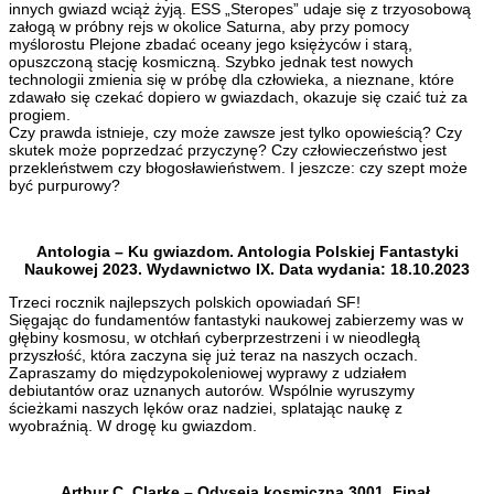
innych gwiazd wciąż żyją. ESS „Steropes” udaje się z trzyosobową
załogą w próbny rejs w okolice Saturna, aby przy pomocy
myślorostu Plejone zbadać oceany jego księżyców i starą,
opuszczoną stację kosmiczną. Szybko jednak test nowych
technologii zmienia się w próbę dla człowieka, a nieznane, które
zdawało się czekać dopiero w gwiazdach, okazuje się czaić tuż za
progiem.
Czy prawda istnieje, czy może zawsze jest tylko opowieścią? Czy
skutek może poprzedzać przyczynę? Czy człowieczeństwo jest
przekleństwem czy błogosławieństwem. I jeszcze: czy szept może
być purpurowy?
Antologia – Ku gwiazdom. Antologia Polskiej Fantastyki
Naukowej 2023. Wydawnictwo IX. Data wydania: 18.10.2023
Trzeci rocznik najlepszych polskich opowiadań SF!
Sięgając do fundamentów fantastyki naukowej zabierzemy was w
głębiny kosmosu, w otchłań cyberprzestrzeni i w nieodległą
przyszłość, która zaczyna się już teraz na naszych oczach.
Zapraszamy do międzypokoleniowej wyprawy z udziałem
debiutantów oraz uznanych autorów. Wspólnie wyruszymy
ścieżkami naszych lęków oraz nadziei, splatając naukę z
wyobraźnią. W drogę ku gwiazdom.
Arthur C. Clarke – Odyseja kosmiczna 3001. Finał.