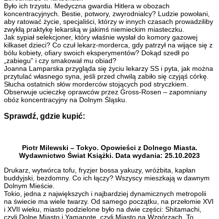
Było ich trzystu. Medyczna gwardia Hitlera w obozach
koncentracyjnych. Bestie, potwory, zwyrodnialcy? Ludzie powołani,
aby ratować życie, specjaliści, którzy w innych czasach prowadziliby
zwykłą praktykę lekarską w jakimś niemieckim miasteczku.
Jak sypiał selekcjoner, który właśnie wysłał do komory gazowej
kilkaset dzieci? Co czuł lekarz-morderca, gdy patrzył na wijące się z
bólu kobiety, ofiary swoich eksperymentów? Dokąd szedł po
„zabiegu” i czy smakował mu obiad?
Joanna Lamparska przygląda się życiu lekarzy SS i pyta, jak można
przytulać własnego syna, jeśli przed chwilą zabiło się czyjąś córkę.
Słucha ostatnich słów morderców stojących pod stryczkiem.
Obserwuje ucieczkę oprawców przez Gross-Rosen – zapomniany
obóz koncentracyjny na Dolnym Śląsku.
Sprawdź, gdzie kupić:
Piotr Milewski – Tokyo. Opowieści z Dolnego Miasta.
Wydawnictwo Świat Książki. Data wydania: 25.10.2023
Drukarz, wytwórca tofu, fryzjer bossa yakuzy, wróżbita, kapłan
buddyjski, bezdomny. Co ich łączy? Wszyscy mieszkają w dawnym
Dolnym Mieście.
Tokio, jedna z największych i najbardziej dynamicznych metropolii
na świecie ma wiele twarzy. Od samego początku, na przełomie XVI
i XVII wieku, miasto podzielone było na dwie części: Shitamachi,
czyli Dolne Miasto i Yamanote, czyli Miasto na Wzgórzach. To