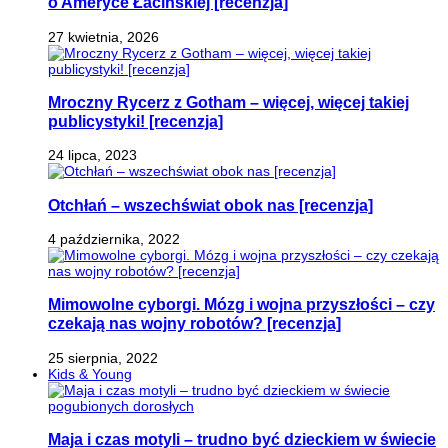
o Ameryce Łacińskiej [recenzja]
27 kwietnia, 2026
Mroczny Rycerz z Gotham – więcej, więcej takiej
publicystyki! [recenzja]
24 lipca, 2023
Otchłań – wszechświat obok nas [recenzja]
4 października, 2022
Mimowolne cyborgi. Mózg i wojna przyszłości – czy
czekają nas wojny robotów? [recenzja]
25 sierpnia, 2022
Kids & Young
Maja i czas motyli – trudno być dzieckiem w świecie