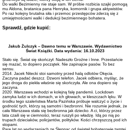
Do walki Bezimienny nie staje sam. W próbie rozbicia szajki pomogą
mu Aldona, bratanica pana Henryka, komornik i grupa aktywistów.
Po raz kolejny brutalna siła i przemoc przestępców zderzą się z
umiejętnościami walki i dedukcji bezimiennego bohatera.
Sprawdź, gdzie kupić:
Jakub Żulczyk – Dawno temu w Warszawie. Wydawnictwo
Świat Książki. Data wydania: 16.10.2023
Stało się. Świat się skończył. Nadeszło Groźne i Inne. Przestańcie
się mazać, to dopiero początek. Nie zapinajcie pasów. To bez
sensu.
2014. Jacek Nitecki stoi samotny przed halą odlotów Okęcia.
Zaczyna padać deszcz. Dzwoni telefon. Jacek odbiera, myśląc, że
jego droga do piekła właśnie się skończyła. Ale ona dopiero się
zaczyna.
2020. Warszawa wchodzi w kolejną falę pandemii. Lockdown
zamyka ludzi w ich domach, w ich głowach, w kleszczach lęku. W
środku tego szaleństwa Marta Pazińska próbuje walczyć o życie i
godność tych, którzy są samotni i bezbronni. Nie rozumie jednak, że
cała Warszawa stała się bezbronna jak dziecko. A ci, którzy przez
lata czaili się w ciemności, teraz ruszyli po władzę. Idą po nią po
trupach dzieciaków, policjantów, polityków. Kości chrzęszczą pod ich
stopami.
Parę lat po wydarzeniach ze Ślepnąc od świateł bohaterowie tamtej