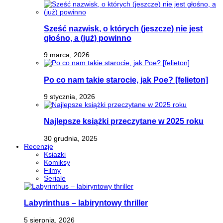
Sześć nazwisk, o których (jeszcze) nie jest
głośno, a (już) powinno
9 marca, 2026
Po co nam takie starocie, jak Poe? [felieton]
9 stycznia, 2026
Najlepsze książki przeczytane w 2025 roku
30 grudnia, 2025
Recenzje
Ksiazki
Komiksy
Filmy
Seriale
Labyrinthus – labiryntowy thriller
5 sierpnia, 2026