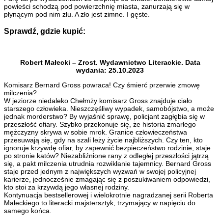
powieści schodzą pod powierzchnię miasta, zanurzają się w
płynącym pod nim złu. A zło jest zimne. I gęste.
Sprawdź, gdzie kupić:
Robert Małecki – Zrost. Wydawnictwo Literackie. Data
wydania: 25.10.2023
Komisarz Bernard Gross powraca! Czy śmierć przerwie zmowę
milczenia?
W jeziorze niedaleko Chełmży komisarz Gross znajduje ciało
starszego człowieka. Nieszczęśliwy wypadek, samobójstwo, a może
jednak morderstwo? By wyjaśnić sprawę, policjant zagłębia się w
przeszłość ofiary. Szybko przekonuje się, że historia zmarłego
mężczyzny skrywa w sobie mrok. Granice człowieczeństwa
przesuwają się, gdy na szali leży życie najbliższych. Czy ten, kto
ignoruje krzywdę ofiar, by zapewnić bezpieczeństwo rodzinie, staje
po stronie katów? Niezabliźnione rany z odległej przeszłości jątrzą
się, a pakt milczenia utrudnia rozwikłanie tajemnicy. Bernard Gross
staje przed jednym z największych wyzwań w swojej policyjnej
karierze, jednocześnie zmagając się z poszukiwaniem odpowiedzi,
kto stoi za krzywdą jego własnej rodziny.
Kontynuacja bestsellerowej i wielokrotnie nagradzanej serii Roberta
Małeckiego to literacki majstersztyk, trzymający w napięciu do
samego końca.