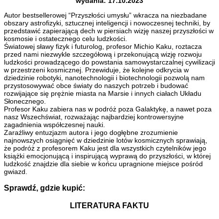
wydania: 17.10.2023
Autor bestsellerowej “Przyszłości umysłu” wkracza na niezbadane
obszary astrofizyki, sztucznej inteligencji i nowoczesnej techniki, by
przedstawić zapierającą dech w piersiach wizję naszej przyszłości w
kosmosie i ostatecznego celu ludzkości.
Światowej sławy fizyk i futurolog, profesor Michio Kaku, roztacza
przed nami niezwykle szczegółową i przekonującą wizję rozwoju
ludzkości prowadzącego do powstania samowystarczalnej cywilizacji
w przestrzeni kosmicznej. Przewiduje, że kolejne odkrycia w
dziedzinie robotyki, nanotechnologii i biotechnologii pozwolą nam
przystosowywać obce światy do naszych potrzeb i budować
rozwijające się prężnie miasta na Marsie i innych ciałach Układu
Słonecznego.
Profesor Kaku zabiera nas w podróż poza Galaktykę, a nawet poza
nasz Wszechświat, rozważając najbardziej kontrowersyjne
zagadnienia współczesnej nauki.
Zaraźliwy entuzjazm autora i jego dogłębne zrozumienie
najnowszych osiągnięć w dziedzinie lotów kosmicznych sprawiają,
że podróż z profesorem Kaku jest dla wszystkich czytelników jego
książki emocjonującą i inspirującą wyprawą do przyszłości, w której
ludzkość znajdzie dla siebie w końcu upragnione miejsce pośród
gwiazd.
Sprawdź, gdzie kupić:
LITERATURA FAKTU