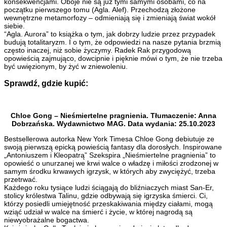
konsekwencjami. Oboje nie są już tymi samymi osobami, co na
początku pierwszego tomu (Agla. Alef). Przechodzą złożone
wewnętrzne metamorfozy – odmieniają się i zmieniają świat wokół
siebie.
“Agla. Aurora” to książka o tym, jak dobrzy ludzie przez przypadek
budują totalitaryzm. I o tym, że odpowiedzi na nasze pytania brzmią
często inaczej, niż sobie życzymy. Radek Rak przygodową
opowieścią zajmująco, dowcipnie i pięknie mówi o tym, że nie trzeba
być uwięzionym, by żyć w zniewoleniu.
Sprawdź, gdzie kupić:
Chloe Gong – Nieśmiertelne pragnienia. Tłumaczenie: Anna
Dobrzańska. Wydawnictwo MAG. Data wydania: 25.10.2023
Bestsellerowa autorka New York Timesa Chloe Gong debiutuje ze
swoją pierwszą epicką powieścią fantasy dla dorosłych. Inspirowane
„Antoniuszem i Kleopatrą” Szekspira „Nieśmiertelne pragnienia” to
opowieść o unurzanej we krwi walce o władzę i miłości zrodzonej w
samym środku krwawych igrzysk, w których aby zwyciężyć, trzeba
przetrwać.
Każdego roku tysiące ludzi ściągają do bliźniaczych miast San-Er,
stolicy królestwa Talinu, gdzie odbywają się igrzyska śmierci. Ci,
którzy posiedli umiejętność przeskakiwania między ciałami, mogą
wziąć udział w walce na śmierć i życie, w której nagrodą są
niewyobrażalne bogactwa.