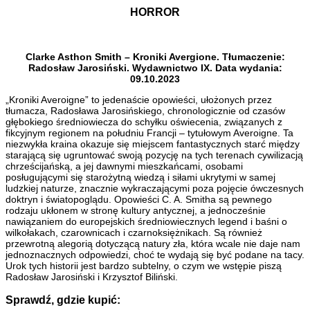
HORROR
Clarke Asthon Smith – Kroniki Avergione. Tłumaczenie:
Radosław Jarosiński. Wydawnictwo IX. Data wydania:
09.10.2023
„Kroniki Averoigne” to jedenaście opowieści, ułożonych przez
tłumacza, Radosława Jarosińskiego, chronologicznie od czasów
głębokiego średniowiecza do schyłku oświecenia, związanych z
fikcyjnym regionem na południu Francji – tytułowym Averoigne. Ta
niezwykła kraina okazuje się miejscem fantastycznych starć między
starającą się ugruntować swoją pozycję na tych terenach cywilizacją
chrześcijańską, a jej dawnymi mieszkańcami, osobami
posługującymi się starożytną wiedzą i siłami ukrytymi w samej
ludzkiej naturze, znacznie wykraczającymi poza pojęcie ówczesnych
doktryn i światopoglądu. Opowieści C. A. Smitha są pewnego
rodzaju ukłonem w stronę kultury antycznej, a jednocześnie
nawiązaniem do europejskich średniowiecznych legend i baśni o
wilkołakach, czarownicach i czarnoksiężnikach. Są również
przewrotną alegorią dotyczącą natury zła, która wcale nie daje nam
jednoznacznych odpowiedzi, choć te wydają się być podane na tacy.
Urok tych historii jest bardzo subtelny, o czym we wstępie piszą
Radosław Jarosiński i Krzysztof Biliński.
Sprawdź, gdzie kupić: