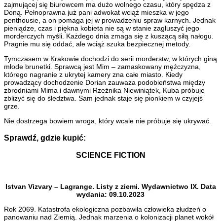
zajmującej się biurowcem ma dużo wolnego czasu, który spędza z
Doną. Pełnoprawna już pani adwokat wciąż mieszka w jego
penthousie, a on pomaga jej w prowadzeniu spraw karnych. Jednak
pieniądze, czas i piękna kobieta nie są w stanie zagłuszyć jego
morderczych myśli. Każdego dnia zmaga się z kuszącą siłą nałogu.
Pragnie mu się oddać, ale wciąż szuka bezpiecznej metody.
Tymczasem w Krakowie dochodzi do serii morderstw, w których giną
młode brunetki. Sprawcą jest Mim – zamaskowany mężczyzna,
którego nagranie z ukrytej kamery zna całe miasto. Kiedy
prowadzący dochodzenie Dorian zauważa podobieństwa między
zbrodniami Mima i dawnymi Rzeźnika Niewiniątek, Kuba próbuje
zbliżyć się do śledztwa. Sam jednak staje się pionkiem w czyjejś
grze.
Nie dostrzega bowiem wroga, który wcale nie próbuje się ukrywać.
Sprawdź, gdzie kupić:
SCIENCE FICTION
Istvan Vizvary – Lagrange. Listy z ziemi. Wydawnictwo IX. Data
wydania: 09.10.2023
Rok 2069. Katastrofa ekologiczna pozbawiła człowieka złudzeń o
panowaniu nad Ziemią. Jednak marzenia o kolonizacji planet wokół