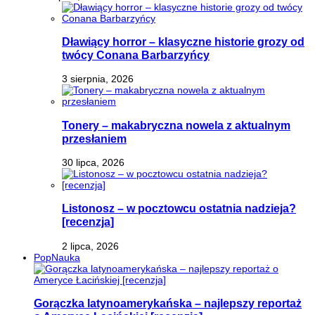
Dławiący horror – klasyczne historie grozy od
twócy Conana Barbarzyńcy
3 sierpnia, 2026
Tonery – makabryczna nowela z aktualnym
przesłaniem
30 lipca, 2026
Listonosz – w pocztowcu ostatnia nadzieja?
[recenzja]
2 lipca, 2026
PopNauka
Gorączka latynoamerykańska – najlepszy reportaż