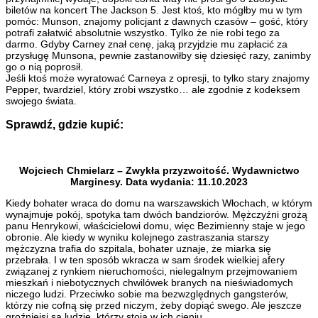
biletów na koncert The Jackson 5. Jest ktoś, kto mógłby mu w tym
pomóc: Munson, znajomy policjant z dawnych czasów – gość, który
potrafi załatwić absolutnie wszystko. Tylko że nie robi tego za
darmo. Gdyby Carney znał cenę, jaką przyjdzie mu zapłacić za
przysługę Munsona, pewnie zastanowiłby się dziesięć razy, zanimby
go o nią poprosił.
Jeśli ktoś może wyratować Carneya z opresji, to tylko stary znajomy
Pepper, twardziel, który zrobi wszystko… ale zgodnie z kodeksem
swojego świata.
Sprawdź, gdzie kupić:
Wojciech Chmielarz – Zwykła przyzwoitość. Wydawnictwo
Marginesy. Data wydania: 11.10.2023
Kiedy bohater wraca do domu na warszawskich Włochach, w którym
wynajmuje pokój, spotyka tam dwóch bandziorów. Mężczyźni grożą
panu Henrykowi, właścicielowi domu, więc Bezimienny staje w jego
obronie. Ale kiedy w wyniku kolejnego zastraszania starszy
mężczyzna trafia do szpitala, bohater uznaje, że miarka się
przebrała. I w ten sposób wkracza w sam środek wielkiej afery
związanej z rynkiem nieruchomości, nielegalnym przejmowaniem
mieszkań i niebotycznych chwilówek branych na nieświadomych
niczego ludzi. Przeciwko sobie ma bezwzględnych gangsterów,
którzy nie cofną się przed niczym, żeby dopiąć swego. Ale jeszcze
groźniejsi są ludzie, którzy stoją w ich cieniu.