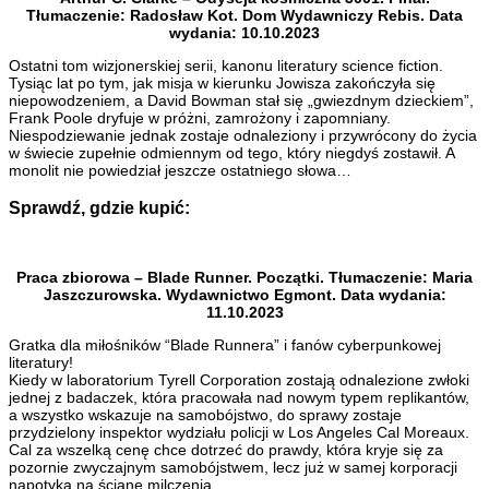
Tłumaczenie: Radosław Kot. Dom Wydawniczy Rebis. Data
wydania: 10.10.2023
Ostatni tom wizjonerskiej serii, kanonu literatury science fiction.
Tysiąc lat po tym, jak misja w kierunku Jowisza zakończyła się
niepowodzeniem, a David Bowman stał się „gwiezdnym dzieckiem”,
Frank Poole dryfuje w próżni, zamrożony i zapomniany.
Niespodziewanie jednak zostaje odnaleziony i przywrócony do życia
w świecie zupełnie odmiennym od tego, który niegdyś zostawił. A
monolit nie powiedział jeszcze ostatniego słowa…
Sprawdź, gdzie kupić:
Praca zbiorowa – Blade Runner. Początki. Tłumaczenie: Maria
Jaszczurowska. Wydawnictwo Egmont. Data wydania:
11.10.2023
Gratka dla miłośników “Blade Runnera” i fanów cyberpunkowej
literatury!
Kiedy w laboratorium Tyrell Corporation zostają odnalezione zwłoki
jednej z badaczek, która pracowała nad nowym typem replikantów,
a wszystko wskazuje na samobójstwo, do sprawy zostaje
przydzielony inspektor wydziału policji w Los Angeles Cal Moreaux.
Cal za wszelką cenę chce dotrzeć do prawdy, która kryje się za
pozornie zwyczajnym samobójstwem, lecz już w samej korporacji
napotyka na ścianę milczenia.