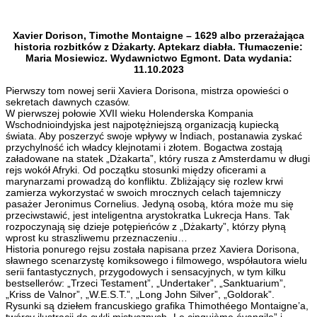
Xavier Dorison, Timothe Montaigne – 1629 albo przerażająca
historia rozbitków z Dżakarty. Aptekarz diabła. Tłumaczenie:
Maria Mosiewicz. Wydawnictwo Egmont. Data wydania:
11.10.2023
Pierwszy tom nowej serii Xaviera Dorisona, mistrza opowieści o
sekretach dawnych czasów.
W pierwszej połowie XVII wieku Holenderska Kompania
Wschodnioindyjska jest najpotężniejszą organizacją kupiecką
świata. Aby poszerzyć swoje wpływy w Indiach, postanawia zyskać
przychylność ich władcy klejnotami i złotem. Bogactwa zostają
załadowane na statek „Dżakarta”, który rusza z Amsterdamu w długi
rejs wokół Afryki. Od początku stosunki między oficerami a
marynarzami prowadzą do konfliktu. Zbliżający się rozlew krwi
zamierza wykorzystać w swoich mrocznych celach tajemniczy
pasażer Jeronimus Cornelius. Jedyną osobą, która może mu się
przeciwstawić, jest inteligentna arystokratka Lukrecja Hans. Tak
rozpoczynają się dzieje potępieńców z „Dżakarty”, którzy płyną
wprost ku straszliwemu przeznaczeniu…
Historia ponurego rejsu została napisana przez Xaviera Dorisona,
sławnego scenarzystę komiksowego i filmowego, współautora wielu
serii fantastycznych, przygodowych i sensacyjnych, w tym kilku
bestsellerów: „Trzeci Testament”, „Undertaker”, „Sanktuarium”,
„Kriss de Valnor”, „W.E.S.T.”, „Long John Silver”, „Goldorak”.
Rysunki są dziełem francuskiego grafika Thimothéego Montaigne’a,
twórcy ilustracji do cykli mistycznych „Le cinquième évangile” i