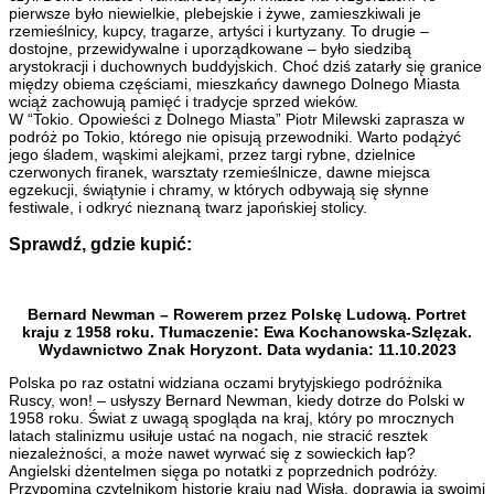
pierwsze było niewielkie, plebejskie i żywe, zamieszkiwali je
rzemieślnicy, kupcy, tragarze, artyści i kurtyzany. To drugie –
dostojne, przewidywalne i uporządkowane – było siedzibą
arystokracji i duchownych buddyjskich. Choć dziś zatarły się granice
między obiema częściami, mieszkańcy dawnego Dolnego Miasta
wciąż zachowują pamięć i tradycje sprzed wieków.
W “Tokio. Opowieści z Dolnego Miasta” Piotr Milewski zaprasza w
podróż po Tokio, którego nie opisują przewodniki. Warto podążyć
jego śladem, wąskimi alejkami, przez targi rybne, dzielnice
czerwonych firanek, warsztaty rzemieślnicze, dawne miejsca
egzekucji, świątynie i chramy, w których odbywają się słynne
festiwale, i odkryć nieznaną twarz japońskiej stolicy.
Sprawdź, gdzie kupić:
Bernard Newman – Rowerem przez Polskę Ludową. Portret
kraju z 1958 roku. Tłumaczenie: Ewa Kochanowska-Szlęzak.
Wydawnictwo Znak Horyzont. Data wydania: 11.10.2023
Polska po raz ostatni widziana oczami brytyjskiego podróżnika
Ruscy, won! – usłyszy Bernard Newman, kiedy dotrze do Polski w
1958 roku. Świat z uwagą spogląda na kraj, który po mrocznych
latach stalinizmu usiłuje ustać na nogach, nie stracić resztek
niezależności, a może nawet wyrwać się z sowieckich łap?
Angielski dżentelmen sięga po notatki z poprzednich podróży.
Przypomina czytelnikom historię kraju nad Wisłą, doprawia ją swoimi