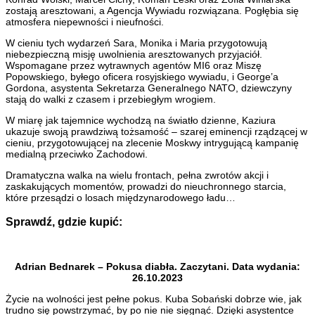
zostają aresztowani, a Agencja Wywiadu rozwiązana. Pogłębia się
atmosfera niepewności i nieufności.
W cieniu tych wydarzeń Sara, Monika i Maria przygotowują
niebezpieczną misję uwolnienia aresztowanych przyjaciół.
Wspomagane przez wytrawnych agentów MI6 oraz Miszę
Popowskiego, byłego oficera rosyjskiego wywiadu, i George’a
Gordona, asystenta Sekretarza Generalnego NATO, dziewczyny
stają do walki z czasem i przebiegłym wrogiem.
W miarę jak tajemnice wychodzą na światło dzienne, Kaziura
ukazuje swoją prawdziwą tożsamość – szarej eminencji rządzącej w
cieniu, przygotowującej na zlecenie Moskwy intrygującą kampanię
medialną przeciwko Zachodowi.
Dramatyczna walka na wielu frontach, pełna zwrotów akcji i
zaskakujących momentów, prowadzi do nieuchronnego starcia,
które przesądzi o losach międzynarodowego ładu…
Sprawdź, gdzie kupić:
Adrian Bednarek – Pokusa diabła. Zaczytani. Data wydania:
26.10.2023
Życie na wolności jest pełne pokus. Kuba Sobański dobrze wie, jak
trudno się powstrzymać, by po nie nie sięgnąć. Dzięki asystentce