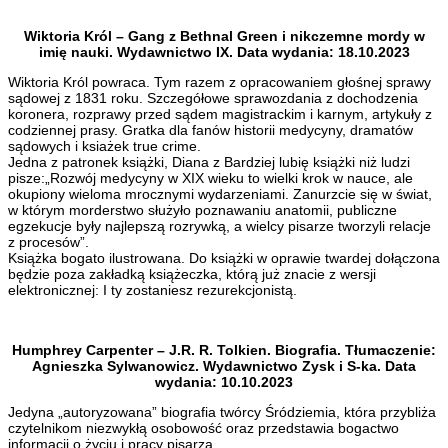
Wiktoria Król – Gang z Bethnal Green i nikczemne mordy w
imię nauki. Wydawnictwo IX. Data wydania: 18.10.2023
Wiktoria Król powraca. Tym razem z opracowaniem głośnej sprawy
sądowej z 1831 roku. Szczegółowe sprawozdania z dochodzenia
koronera, rozprawy przed sądem magistrackim i karnym, artykuły z
codziennej prasy. Gratka dla fanów historii medycyny, dramatów
sądowych i ksiażek true crime.
Jedna z patronek książki, Diana z Bardziej lubię książki niż ludzi
pisze:„Rozwój medycyny w XIX wieku to wielki krok w nauce, ale
okupiony wieloma mrocznymi wydarzeniami. Zanurzcie się w świat,
w którym morderstwo służyło poznawaniu anatomii, publiczne
egzekucje były najlepszą rozrywką, a wielcy pisarze tworzyli relacje
z procesów”.
Książka bogato ilustrowana. Do książki w oprawie twardej dołączona
będzie poza zakładką książeczka, którą już znacie z wersji
elektronicznej: I ty zostaniesz rezurekcjonistą.
Humphrey Carpenter – J.R. R. Tolkien. Biografia. Tłumaczenie:
Agnieszka Sylwanowicz. Wydawnictwo Zysk i S-ka. Data
wydania: 10.10.2023
Jedyna „autoryzowana” biografia twórcy Śródziemia, która przybliża
czytelnikom niezwykłą osobowość oraz przedstawia bogactwo
informacji o życiu i pracy pisarza.