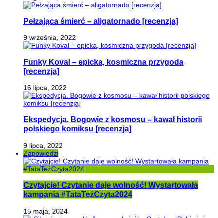
Pełzająca śmierć – aligatornado [recenzja]
9 września, 2022
Funky Koval – epicka, kosmiczna przygoda
[recenzja]
16 lipca, 2022
Ekspedycja. Bogowie z kosmosu – kawał historii
polskiego komiksu [recenzja]
9 lipca, 2022
Zapowiedzi
Czytajcie! Czytanie daje wolność! Wystartowała
kampania #TataTeżCzyta2024
15 maja, 2024