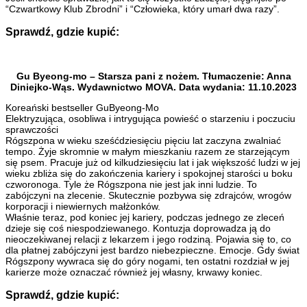
“Czwartkowy Klub Zbrodni” i “Człowieka, który umarł dwa razy”.
Sprawdź, gdzie kupić:
Gu Byeong-mo – Starsza pani z nożem. Tłumaczenie: Anna
Diniejko-Wąs. Wydawnictwo MOVA. Data wydania: 11.10.2023
Koreański bestseller GuByeong-Mo
Elektryzująca, osobliwa i intrygująca powieść o starzeniu i poczuciu
sprawczości
Rógszpona w wieku sześćdziesięciu pięciu lat zaczyna zwalniać
tempo. Żyje skromnie w małym mieszkaniu razem ze starzejącym
się psem. Pracuje już od kilkudziesięciu lat i jak większość ludzi w jej
wieku zbliża się do zakończenia kariery i spokojnej starości u boku
czworonoga. Tyle że Rógszpona nie jest jak inni ludzie. To
zabójczyni na zlecenie. Skutecznie pozbywa się zdrajców, wrogów
korporacji i niewiernych małżonków.
Właśnie teraz, pod koniec jej kariery, podczas jednego ze zleceń
dzieje się coś niespodziewanego. Kontuzja doprowadza ją do
nieoczekiwanej relacji z lekarzem i jego rodziną. Pojawia się to, co
dla płatnej zabójczyni jest bardzo niebezpieczne. Emocje. Gdy świat
Rógszpony wywraca się do góry nogami, ten ostatni rozdział w jej
karierze może oznaczać również jej własny, krwawy koniec.
Sprawdź, gdzie kupić: