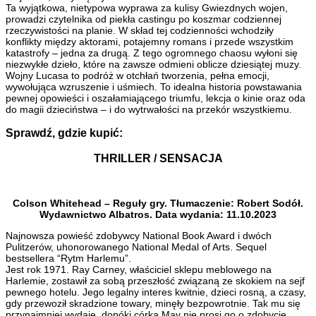
Ta wyjątkowa, nietypowa wyprawa za kulisy Gwiezdnych wojen,
prowadzi czytelnika od piekła castingu po koszmar codziennej
rzeczywistości na planie. W skład tej codzienności wchodziły
konflikty między aktorami, potajemny romans i przede wszystkim
katastrofy – jedna za drugą. Z tego ogromnego chaosu wyłoni się
niezwykłe dzieło, które na zawsze odmieni oblicze dziesiątej muzy.
Wojny Lucasa to podróż w otchłań tworzenia, pełna emocji,
wywołująca wzruszenie i uśmiech. To idealna historia powstawania
pewnej opowieści i oszałamiającego triumfu, lekcja o kinie oraz oda
do magii dzieciństwa – i do wytrwałości na przekór wszystkiemu.
Sprawdź, gdzie kupić:
THRILLER / SENSACJA
Colson Whitehead – Reguły gry. Tłumaczenie: Robert Sodół.
Wydawnictwo Albatros. Data wydania: 11.10.2023
Najnowsza powieść zdobywcy National Book Award i dwóch
Pulitzerów, uhonorowanego National Medal of Arts. Sequel
bestsellera “Rytm Harlemu”.
Jest rok 1971. Ray Carney, właściciel sklepu meblowego na
Harlemie, zostawił za sobą przeszłość związaną ze skokiem na sejf
pewnego hotelu. Jego legalny interes kwitnie, dzieci rosną, a czasy,
gdy przewoził skradzione towary, minęły bezpowrotnie. Tak mu się
przynajmniej wydaje, dopóki córka May nie prosi go o zdobycie