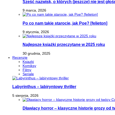
Sześć nazwisk, o których (jeszcze) nie jest głoś
9 marca, 2026
Po co nam takie starocie, jak Poe? [felieton]
9 stycznia, 2026
Najlepsze książki przeczytane w 2025 roku
30 grudnia, 2025
Recenzje
Ksiazki
Komiksy
Filmy
Seriale
Labyrinthus – labiryntowy thriller
5 sierpnia, 2026
Dławiący horror – klasyczne historie grozy od