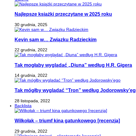
Najlepsze książki przeczytane w 2025 roku
30 grudnia, 2025
Kevin sam w… Związku Radzieckim
22 grudnia, 2022
Tak mogłaby wyglądać „Diuna” według H.R. Gigera
14 grudnia, 2022
Tak mógłby wyglądać “Tron” według Jodorowsky’e
28 listopada, 2022
Backlista
Wilkołak – triumf kina gatunkowego [recenzja]
29 grudnia, 2022