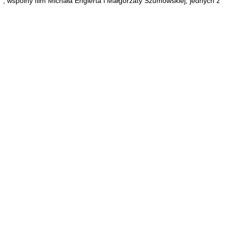
, wspólny film Michała Englerta i Małgorzaty Szumowskiej, jednych z