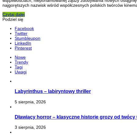
wątpliwościach, niepohamowanej żądzy zdobywania nowych osiągnięć. A
najgorętszych nazwisk wśród współczesnych polskich twórców kinemat
Czytaj dalej
Podziel się
Facebook
Twitter
Stumbleupon
LinkedIn
Pinterest
Nowe
Trendy
Tagi
Uwagi
Labyrinthus – labiryntowy thriller
5 sierpnia, 2026
Dławiący horror – klasyczne historie grozy od twóc
3 sierpnia, 2026