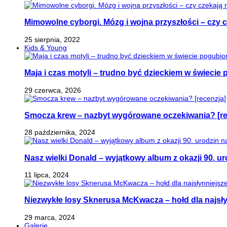
Mimowolne cyborgi. Mózg i wojna przyszłości – czy 
25 sierpnia, 2022
Kids & Young
Maja i czas motyli – trudno być dzieckiem w świeci
29 czerwca, 2026
Smocza krew – nazbyt wygórowane oczekiwania? [re
28 października, 2024
Nasz wielki Donald – wyjątkowy album z okazji 90. ur
11 lipca, 2024
Niezwykłe losy Sknerusa McKwacza – hołd dla najsły
29 marca, 2024
Galerie