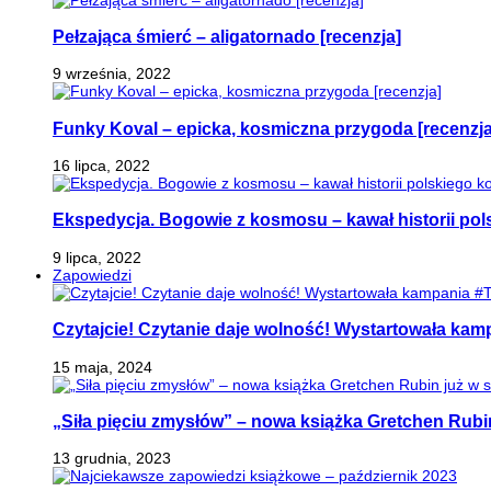
Pełzająca śmierć – aligatornado [recenzja]
9 września, 2022
Funky Koval – epicka, kosmiczna przygoda [recenzja
16 lipca, 2022
Ekspedycja. Bogowie z kosmosu – kawał historii pol
9 lipca, 2022
Zapowiedzi
Czytajcie! Czytanie daje wolność! Wystartowała ka
15 maja, 2024
„Siła pięciu zmysłów” – nowa książka Gretchen Rubi
13 grudnia, 2023