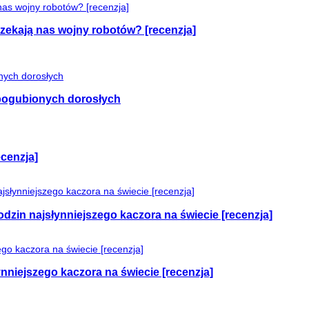
czekają nas wojny robotów? [recenzja]
e pogubionych dorosłych
cenzja]
odzin najsłynniejszego kaczora na świecie [recenzja]
nniejszego kaczora na świecie [recenzja]