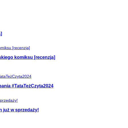
]
skiego komiksu [recenzja]
mpania #TataTeżCzyta2024
n już w sprzedaży!