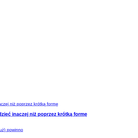
zieć inaczej niż poprzez krótką formę