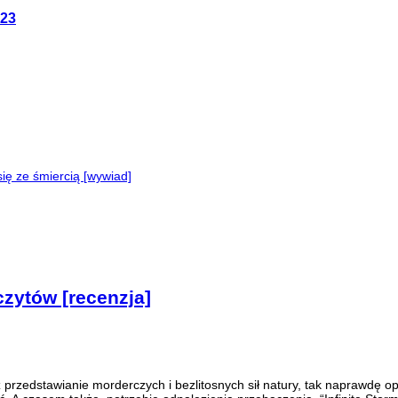
023
ę ze śmiercią [wywiad]
czytów [recenzja]
z przedstawianie morderczych i bezlitosnych sił natury, tak naprawdę 