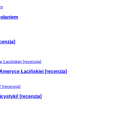
esłaniem
cenzja]
Ameryce Łacińskiej [recenzja]
cystyki! [recenzja]