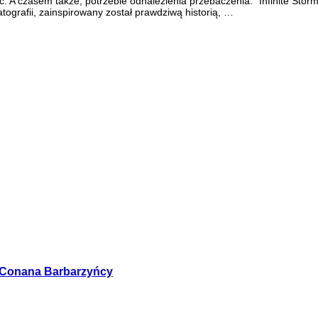
 czasem także, potrzebie odnalezienia przebaczenia. “Infinite Storm”
ografii, zainspirowany został prawdziwą historią, …
y Conana Barbarzyńcy