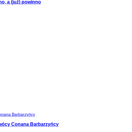
no, a (już) powinno
 twócy Conana Barbarzyńcy