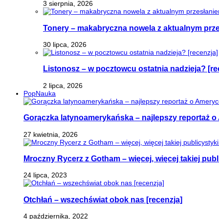
3 sierpnia, 2026
Tonery – makabryczna nowela z aktualnym prz
30 lipca, 2026
Listonosz – w pocztowcu ostatnia nadzieja? [re
2 lipca, 2026
PopNauka
Gorączka latynoamerykańska – najlepszy reportaż o 
27 kwietnia, 2026
Mroczny Rycerz z Gotham – więcej, więcej takiej publi
24 lipca, 2023
Otchłań – wszechświat obok nas [recenzja]
4 października, 2022