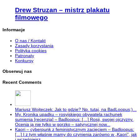
Drew Struzan – mistrz plakatu
filmowego
Informacje
O nas / Kontakt
Zasady korzystania
Polityka cookies
Patronaty
Konkursy
Obserwuj nas
Recent Comments
Mariusz Wojteczek: Jak to gdzie? Np. tutaj, na BadLoopus;)...
My. Kronika upadku – rosyjskiego obywatela rachunek
sumienia [recenzja] – Badloopus: […] Rosji, swojej ojczyzny.
Ocenia ją nie tylko w gorzko – satyrycznej now...
Kaori – cyberpunk z feministycznym zacięciem – Badloopus:
[…] I z tym właśnie mamy do czynienia zarówno w „Kaori”, jak
i wcześniejsz...