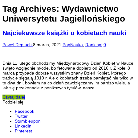
Tag Archives:
Wydawnictwo
Uniwersytetu Jagiellońskiego
Najciekawsze książki o kobietach nauki
Paweł Deptuch
8 marca, 2021
PopNauka
,
Rankingi
0
Dnia 11 lutego obchodzimy Międzynarodowy Dzień Kobiet w Nauce,
święto względnie młode, bo fetowane dopiero od 2016 r. Z kolei 8
marca przypada dobrze wszystkim znany Dzień Kobiet, którego
tradycje sięgają 1910 r. Ale o kobietach trzeba pamiętać nie tylko w
te dwa dni, bowiem na co dzień zawdzięczamy im bardzo wiele, a
jak się przekonacie z poniższych tytułów, nasza …
Czytaj dalej
Podziel się
Facebook
Twitter
Stumbleupon
LinkedIn
Pinterest