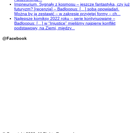
Impneurium. Sygnały z kosmosu – jeszcze fantastyka, czy już
futuryzm? [recenzja] – Badloopus: […] sobą opowiadań.
Można by ją zestawić – w zakresie przyjętej formy – ch...
Najlepsze komiksy 2022 roku – serie kontynuowane –
Badloopus: […] w “Injustice” mieliśmy najpierw konflikt
podstawowy, na Ziemi, między...
@Facebook