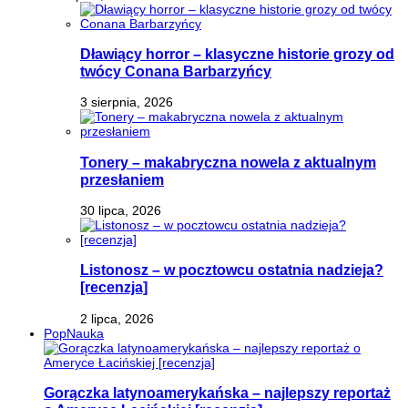
Dławiący horror – klasyczne historie grozy od
twócy Conana Barbarzyńcy
3 sierpnia, 2026
Tonery – makabryczna nowela z aktualnym
przesłaniem
30 lipca, 2026
Listonosz – w pocztowcu ostatnia nadzieja?
[recenzja]
2 lipca, 2026
PopNauka
Gorączka latynoamerykańska – najlepszy reportaż