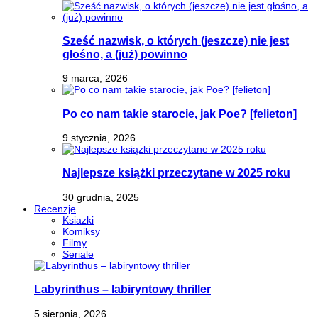
Sześć nazwisk, o których (jeszcze) nie jest
głośno, a (już) powinno
9 marca, 2026
Po co nam takie starocie, jak Poe? [felieton]
9 stycznia, 2026
Najlepsze książki przeczytane w 2025 roku
30 grudnia, 2025
Recenzje
Ksiazki
Komiksy
Filmy
Seriale
Labyrinthus – labiryntowy thriller
5 sierpnia, 2026