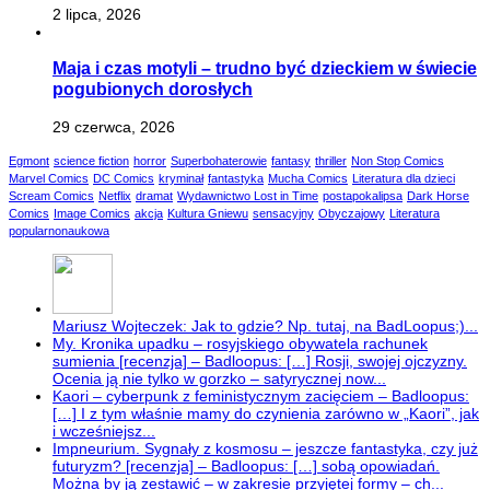
2 lipca, 2026
Maja i czas motyli – trudno być dzieckiem w świecie
pogubionych dorosłych
29 czerwca, 2026
Egmont
science fiction
horror
Superbohaterowie
fantasy
thriller
Non Stop Comics
Marvel Comics
DC Comics
kryminał
fantastyka
Mucha Comics
Literatura dla dzieci
Scream Comics
Netflix
dramat
Wydawnictwo Lost in Time
postapokalipsa
Dark Horse
Comics
Image Comics
akcja
Kultura Gniewu
sensacyjny
Obyczajowy
Literatura
popularnonaukowa
Mariusz Wojteczek: Jak to gdzie? Np. tutaj, na BadLoopus;)...
My. Kronika upadku – rosyjskiego obywatela rachunek
sumienia [recenzja] – Badloopus: […] Rosji, swojej ojczyzny.
Ocenia ją nie tylko w gorzko – satyrycznej now...
Kaori – cyberpunk z feministycznym zacięciem – Badloopus:
[…] I z tym właśnie mamy do czynienia zarówno w „Kaori”, jak
i wcześniejsz...
Impneurium. Sygnały z kosmosu – jeszcze fantastyka, czy już
futuryzm? [recenzja] – Badloopus: […] sobą opowiadań.
Można by ją zestawić – w zakresie przyjętej formy – ch...