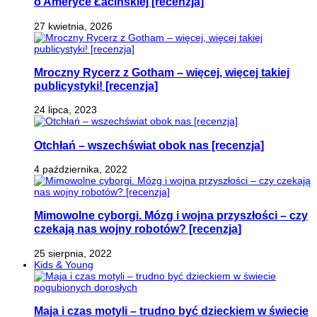
o Ameryce Łacińskiej [recenzja]
27 kwietnia, 2026
Mroczny Rycerz z Gotham – więcej, więcej takiej
publicystyki! [recenzja]
24 lipca, 2023
Otchłań – wszechświat obok nas [recenzja]
4 października, 2022
Mimowolne cyborgi. Mózg i wojna przyszłości – czy
czekają nas wojny robotów? [recenzja]
25 sierpnia, 2022
Kids & Young
Maja i czas motyli – trudno być dzieckiem w świecie