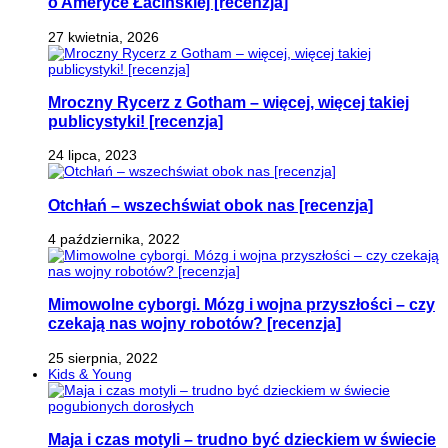
o Ameryce Łacińskiej [recenzja]
27 kwietnia, 2026
Mroczny Rycerz z Gotham – więcej, więcej takiej
publicystyki! [recenzja]
24 lipca, 2023
Otchłań – wszechświat obok nas [recenzja]
4 października, 2022
Mimowolne cyborgi. Mózg i wojna przyszłości – czy
czekają nas wojny robotów? [recenzja]
25 sierpnia, 2022
Kids & Young
Maja i czas motyli – trudno być dzieckiem w świecie