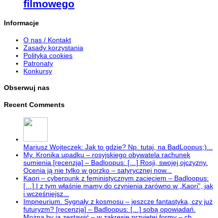
filmowego
Informacje
O nas / Kontakt
Zasady korzystania
Polityka cookies
Patronaty
Konkursy
Obserwuj nas
Recent Comments
Mariusz Wojteczek: Jak to gdzie? Np. tutaj, na BadLoopus;)...
My. Kronika upadku – rosyjskiego obywatela rachunek
sumienia [recenzja] – Badloopus: […] Rosji, swojej ojczyzny.
Ocenia ją nie tylko w gorzko – satyrycznej now...
Kaori – cyberpunk z feministycznym zacięciem – Badloopus:
[…] I z tym właśnie mamy do czynienia zarówno w „Kaori”, jak
i wcześniejsz...
Impneurium. Sygnały z kosmosu – jeszcze fantastyka, czy już
futuryzm? [recenzja] – Badloopus: […] sobą opowiadań.
Można by ją zestawić – w zakresie przyjętej formy – ch...