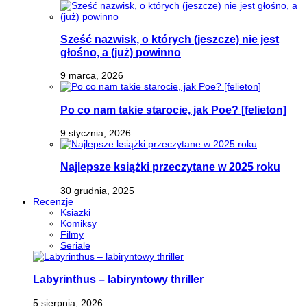
Sześć nazwisk, o których (jeszcze) nie jest
głośno, a (już) powinno
9 marca, 2026
Po co nam takie starocie, jak Poe? [felieton]
9 stycznia, 2026
Najlepsze książki przeczytane w 2025 roku
30 grudnia, 2025
Recenzje
Ksiazki
Komiksy
Filmy
Seriale
Labyrinthus – labiryntowy thriller
5 sierpnia, 2026