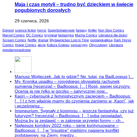
Maja i czas motyli – trudno być dzieckiem w świecie
pogubionych dorosłych
29 czerwca, 2026
Egmont
science fiction
horror
Superbohaterowie
fantasy
thriller
Non Stop Comics
Marvel Comics
DC Comics
kryminał
fantastyka
Mucha Comics
Literatura dla dzieci
Scream Comics
Netflix
dramat
Wydawnictwo Lost in Time
postapokalipsa
Dark Horse
Comics
Image Comics
akcja
Kultura Gniewu
sensacyjny
Obyczajowy
Literatura
popularnonaukowa
Mariusz Wojteczek: Jak to gdzie? Np. tutaj, na BadLoopus;)...
My. Kronika upadku – rosyjskiego obywatela rachunek
sumienia [recenzja] – Badloopus: […] Rosji, swojej ojczyzny.
Ocenia ją nie tylko w gorzko – satyrycznej now...
Kaori – cyberpunk z feministycznym zacięciem – Badloopus:
[…] I z tym właśnie mamy do czynienia zarówno w „Kaori”, jak
i wcześniejsz...
Impneurium. Sygnały z kosmosu – jeszcze fantastyka, czy już
futuryzm? [recenzja] – Badloopus: […] sobą opowiadań.
Można by ją zestawić – w zakresie przyjętej formy – ch...
Najlepsze komiksy 2022 roku – serie kontynuowane –
Badloopus: […] w “Injustice” mieliśmy najpierw konflikt
podstawowy, na Ziemi, między...