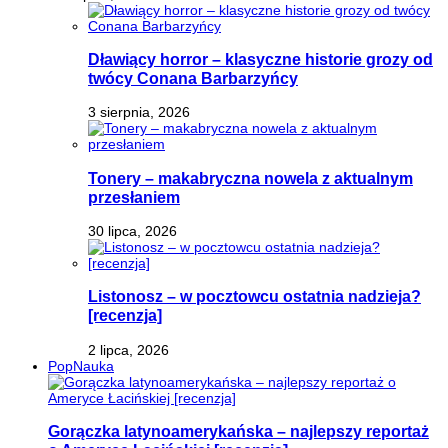
Dławiący horror – klasyczne historie grozy od
twócy Conana Barbarzyńcy
3 sierpnia, 2026
Tonery – makabryczna nowela z aktualnym
przesłaniem
30 lipca, 2026
Listonosz – w pocztowcu ostatnia nadzieja?
[recenzja]
2 lipca, 2026
PopNauka
Gorączka latynoamerykańska – najlepszy reportaż