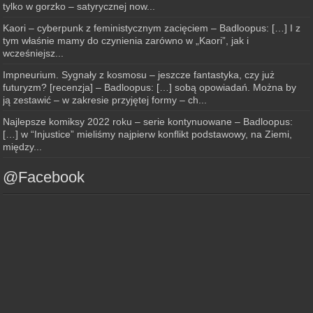
tylko w gorzko – satyrycznej now...
Kaori – cyberpunk z feministycznym zacięciem – Badloopus: […] I z
tym właśnie mamy do czynienia zarówno w „Kaori”, jak i
wcześniejsz...
Impneurium. Sygnały z kosmosu – jeszcze fantastyka, czy już
futuryzm? [recenzja] – Badloopus: […] sobą opowiadań. Można by
ją zestawić – w zakresie przyjętej formy – ch...
Najlepsze komiksy 2022 roku – serie kontynuowane – Badloopus:
[…] w “Injustice” mieliśmy najpierw konflikt podstawowy, na Ziemi,
między...
@Facebook