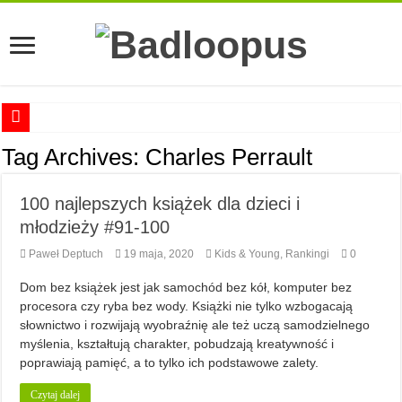
Anna Romaszkan – Praca w prosektorium nie pomaga oswoić się ze śmiercią
Tag Archives:
Charles Perrault
Najciekawsze książki o kobietach nauki
100 najlepszych książek dla dzieci i
Najlepsze mangi dla dorosłych
młodzieży #91-100
Najciekawsze zapowiedzi komiksowe na 2023 rok
Paweł Deptuch
19 maja, 2020
Kids & Young
,
Rankingi
0
Dom bez książek jest jak samochód bez kół, komputer bez
procesora czy ryba bez wody. Książki nie tylko wzbogacają
słownictwo i rozwijają wyobraźnię ale też uczą samodzielnego
myślenia, kształtują charakter, pobudzają kreatywność i
poprawiają pamięć, a to tylko ich podstawowe zalety.
Czytaj dalej