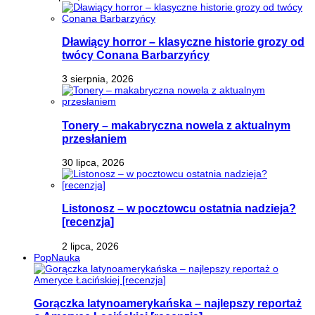
Dławiący horror – klasyczne historie grozy od
twócy Conana Barbarzyńcy
3 sierpnia, 2026
Tonery – makabryczna nowela z aktualnym
przesłaniem
30 lipca, 2026
Listonosz – w pocztowcu ostatnia nadzieja?
[recenzja]
2 lipca, 2026
PopNauka
Gorączka latynoamerykańska – najlepszy reportaż