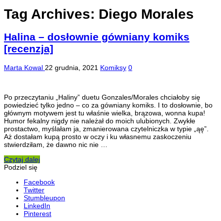
Tag Archives:
Diego Morales
Halina – dosłownie gówniany komiks
[recenzja]
Marta Kowal
22 grudnia, 2021
Komiksy
0
Po przeczytaniu „Haliny” duetu Gonzales/Morales chciałoby się
powiedzieć tylko jedno – co za gówniany komiks. I to dosłownie, bo
głównym motywem jest tu właśnie wielka, brązowa, wonna kupa!
Humor fekalny nigdy nie należał do moich ulubionych. Zwykłe
prostactwo, myślałam ja, zmanierowana czytelniczka w typie „ąę”.
Aż dostałam kupą prosto w oczy i ku własnemu zaskoczeniu
stwierdziłam, że dawno nic nie …
Czytaj dalej
Podziel się
Facebook
Twitter
Stumbleupon
LinkedIn
Pinterest