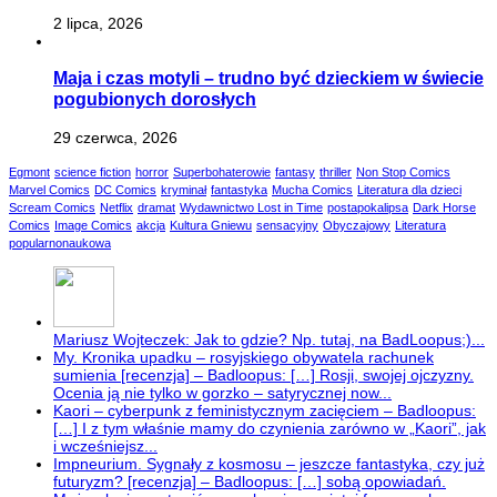
2 lipca, 2026
Maja i czas motyli – trudno być dzieckiem w świecie
pogubionych dorosłych
29 czerwca, 2026
Egmont
science fiction
horror
Superbohaterowie
fantasy
thriller
Non Stop Comics
Marvel Comics
DC Comics
kryminał
fantastyka
Mucha Comics
Literatura dla dzieci
Scream Comics
Netflix
dramat
Wydawnictwo Lost in Time
postapokalipsa
Dark Horse
Comics
Image Comics
akcja
Kultura Gniewu
sensacyjny
Obyczajowy
Literatura
popularnonaukowa
Mariusz Wojteczek: Jak to gdzie? Np. tutaj, na BadLoopus;)...
My. Kronika upadku – rosyjskiego obywatela rachunek
sumienia [recenzja] – Badloopus: […] Rosji, swojej ojczyzny.
Ocenia ją nie tylko w gorzko – satyrycznej now...
Kaori – cyberpunk z feministycznym zacięciem – Badloopus:
[…] I z tym właśnie mamy do czynienia zarówno w „Kaori”, jak
i wcześniejsz...
Impneurium. Sygnały z kosmosu – jeszcze fantastyka, czy już
futuryzm? [recenzja] – Badloopus: […] sobą opowiadań.