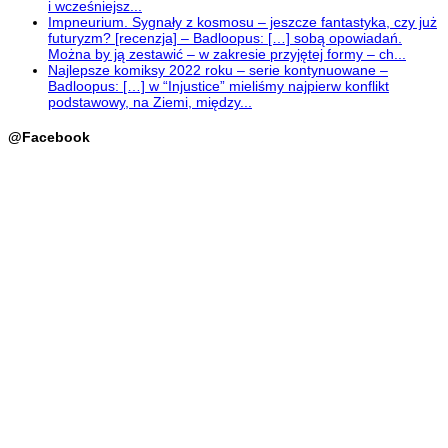
i wcześniejsz...
Impneurium. Sygnały z kosmosu – jeszcze fantastyka, czy już
futuryzm? [recenzja] – Badloopus: […] sobą opowiadań.
Można by ją zestawić – w zakresie przyjętej formy – ch...
Najlepsze komiksy 2022 roku – serie kontynuowane –
Badloopus: […] w “Injustice” mieliśmy najpierw konflikt
podstawowy, na Ziemi, między...
@Facebook