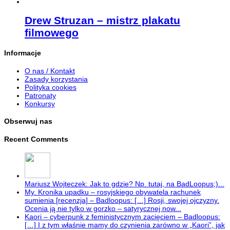
Drew Struzan – mistrz plakatu
filmowego
Informacje
O nas / Kontakt
Zasady korzystania
Polityka cookies
Patronaty
Konkursy
Obserwuj nas
Recent Comments
Mariusz Wojteczek: Jak to gdzie? Np. tutaj, na BadLoopus;)...
My. Kronika upadku – rosyjskiego obywatela rachunek
sumienia [recenzja] – Badloopus: […] Rosji, swojej ojczyzny.
Ocenia ją nie tylko w gorzko – satyrycznej now...
Kaori – cyberpunk z feministycznym zacięciem – Badloopus:
[…] I z tym właśnie mamy do czynienia zarówno w „Kaori”, jak