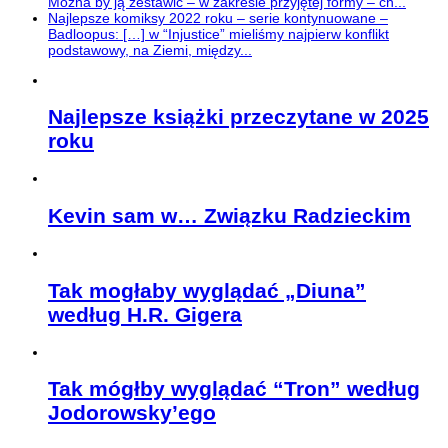
Można by ją zestawić – w zakresie przyjętej formy – ch...
Najlepsze komiksy 2022 roku – serie kontynuowane –
Badloopus: […] w “Injustice” mieliśmy najpierw konflikt
podstawowy, na Ziemi, między...
Najlepsze książki przeczytane w 2025
roku
Kevin sam w… Związku Radzieckim
Tak mogłaby wyglądać „Diuna”
według H.R. Gigera
Tak mógłby wyglądać “Tron” według
Jodorowsky’ego