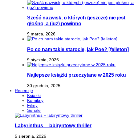
Sześć nazwisk, o których (jeszcze) nie jest
głośno, a (już) powinno
9 marca, 2026
Po co nam takie starocie, jak Poe? [felieton]
9 stycznia, 2026
Najlepsze książki przeczytane w 2025 roku
30 grudnia, 2025
Recenzje
Ksiazki
Komiksy
Filmy
Seriale
Labyrinthus – labiryntowy thriller
5 sierpnia, 2026