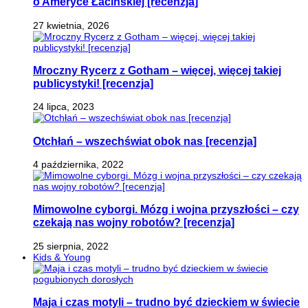
o Ameryce Łacińskiej [recenzja]
27 kwietnia, 2026
Mroczny Rycerz z Gotham – więcej, więcej takiej
publicystyki! [recenzja]
24 lipca, 2023
Otchłań – wszechświat obok nas [recenzja]
4 października, 2022
Mimowolne cyborgi. Mózg i wojna przyszłości – czy
czekają nas wojny robotów? [recenzja]
25 sierpnia, 2022
Kids & Young
Maja i czas motyli – trudno być dzieckiem w świecie