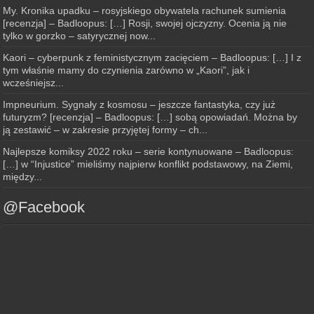
My. Kronika upadku – rosyjskiego obywatela rachunek sumienia
[recenzja] – Badloopus: […] Rosji, swojej ojczyzny. Ocenia ją nie
tylko w gorzko – satyrycznej now...
Kaori – cyberpunk z feministycznym zacięciem – Badloopus: […] I z
tym właśnie mamy do czynienia zarówno w „Kaori”, jak i
wcześniejsz...
Impneurium. Sygnały z kosmosu – jeszcze fantastyka, czy już
futuryzm? [recenzja] – Badloopus: […] sobą opowiadań. Można by
ją zestawić – w zakresie przyjętej formy – ch...
Najlepsze komiksy 2022 roku – serie kontynuowane – Badloopus:
[…] w “Injustice” mieliśmy najpierw konflikt podstawowy, na Ziemi,
między...
@Facebook