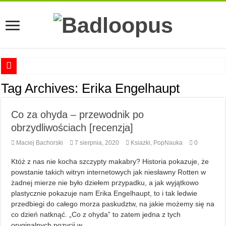
Anna Romaszkan – Praca w prosektorium nie pomaga oswoić się ze śmiercią
Tag Archives:
Erika Engelhaupt
Najciekawsze książki o kobietach nauki
Co za ohyda – przewodnik po
Najlepsze mangi dla dorosłych
obrzydliwościach [recenzja]
Najciekawsze zapowiedzi komiksowe na 2023 rok
Maciej Bachorski
7 sierpnia, 2020
Ksiazki
,
PopNauka
0
Któż z nas nie kocha szczypty makabry? Historia pokazuje, że
powstanie takich witryn internetowych jak niesławny Rotten w
żadnej mierze nie było dziełem przypadku, a jak wyjątkowo
plastycznie pokazuje nam Erika Engelhaupt, to i tak ledwie
przedbiegi do całego morza paskudztw, na jakie możemy się na
co dzień natknąć. „Co z ohyda” to zatem jedna z tych
oryginalnych pozycji w …