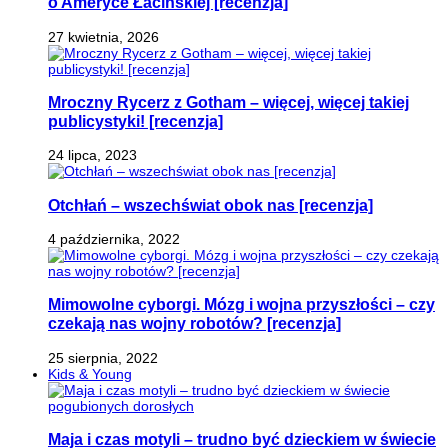
o Ameryce Łacińskiej [recenzja]
27 kwietnia, 2026
Mroczny Rycerz z Gotham – więcej, więcej takiej
publicystyki! [recenzja]
24 lipca, 2023
Otchłań – wszechświat obok nas [recenzja]
4 października, 2022
Mimowolne cyborgi. Mózg i wojna przyszłości – czy
czekają nas wojny robotów? [recenzja]
25 sierpnia, 2022
Kids & Young
Maja i czas motyli – trudno być dzieckiem w świecie