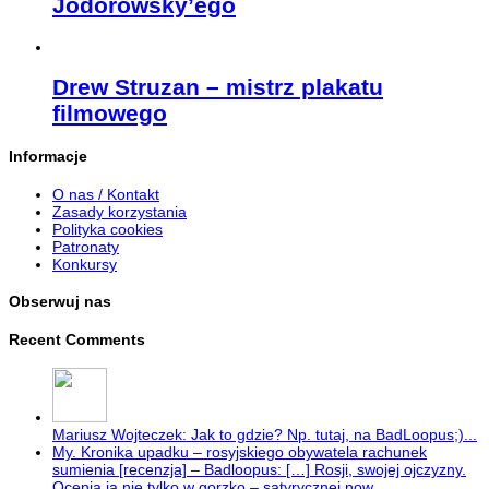
Jodorowsky’ego
Drew Struzan – mistrz plakatu
filmowego
Informacje
O nas / Kontakt
Zasady korzystania
Polityka cookies
Patronaty
Konkursy
Obserwuj nas
Recent Comments
Mariusz Wojteczek: Jak to gdzie? Np. tutaj, na BadLoopus;)...
My. Kronika upadku – rosyjskiego obywatela rachunek
sumienia [recenzja] – Badloopus: […] Rosji, swojej ojczyzny.
Ocenia ją nie tylko w gorzko – satyrycznej now...