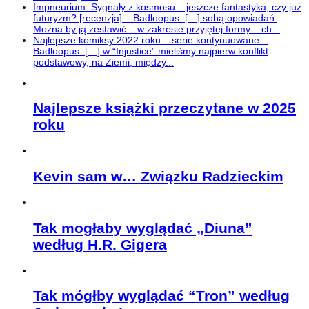
Impneurium. Sygnały z kosmosu – jeszcze fantastyka, czy już
futuryzm? [recenzja] – Badloopus: […] sobą opowiadań.
Można by ją zestawić – w zakresie przyjętej formy – ch...
Najlepsze komiksy 2022 roku – serie kontynuowane –
Badloopus: […] w “Injustice” mieliśmy najpierw konflikt
podstawowy, na Ziemi, między...
Najlepsze książki przeczytane w 2025
roku
Kevin sam w… Związku Radzieckim
Tak mogłaby wyglądać „Diuna”
według H.R. Gigera
Tak mógłby wyglądać “Tron” według