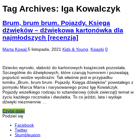
Tag Archives:
Iga Kowalczyk
Brum, brum brum. Pojazdy. Księga
dźwięków – dźwiękowa kartonówka dla
najmłodszych [recenzja]
Marta Kowal
5 listopada, 2021
Kids & Young
,
Ksiazki
0
Dziecko wyrosło, słabość do kartonowych książeczek pozostała.
Szczególnie do dźwiękowych, które czarują humorem i pozwalają
popuścić wodze wyobraźni. Tak właśnie jest w przypadku
tomiku „Brum, brum brum. Pojazdy. Księga dźwięków” powstałego z
pomysłu Marca Marra i narysowanego przez Igę Kowalczyk.
Pojazdy wszelkiego rodzaju to sztandarowy (obok zwierząt) temat w
życiu każdego roczniaka i dwulatka. To co jeździ, lata i wydaje
dźwięki niezmiennie …
Czytaj dalej
Podziel się
Facebook
Twitter
Stumbleupon