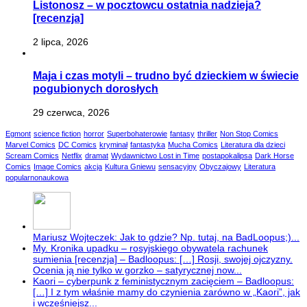
Listonosz – w pocztowcu ostatnia nadzieja?
[recenzja]
2 lipca, 2026
Maja i czas motyli – trudno być dzieckiem w świecie
pogubionych dorosłych
29 czerwca, 2026
Egmont
science fiction
horror
Superbohaterowie
fantasy
thriller
Non Stop Comics
Marvel Comics
DC Comics
kryminał
fantastyka
Mucha Comics
Literatura dla dzieci
Scream Comics
Netflix
dramat
Wydawnictwo Lost in Time
postapokalipsa
Dark Horse
Comics
Image Comics
akcja
Kultura Gniewu
sensacyjny
Obyczajowy
Literatura
popularnonaukowa
Mariusz Wojteczek: Jak to gdzie? Np. tutaj, na BadLoopus;)...
My. Kronika upadku – rosyjskiego obywatela rachunek
sumienia [recenzja] – Badloopus: […] Rosji, swojej ojczyzny.
Ocenia ją nie tylko w gorzko – satyrycznej now...
Kaori – cyberpunk z feministycznym zacięciem – Badloopus:
[…] I z tym właśnie mamy do czynienia zarówno w „Kaori”, jak
i wcześniejsz...