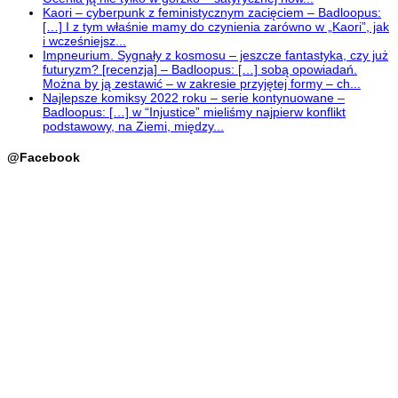
Kaori – cyberpunk z feministycznym zacięciem – Badloopus:
[…] I z tym właśnie mamy do czynienia zarówno w „Kaori”, jak
i wcześniejsz...
Impneurium. Sygnały z kosmosu – jeszcze fantastyka, czy już
futuryzm? [recenzja] – Badloopus: […] sobą opowiadań.
Można by ją zestawić – w zakresie przyjętej formy – ch...
Najlepsze komiksy 2022 roku – serie kontynuowane –
Badloopus: […] w “Injustice” mieliśmy najpierw konflikt
podstawowy, na Ziemi, między...
@Facebook