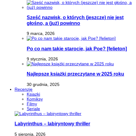
Sześć nazwisk, o których (jeszcze) nie jest
głośno, a (już) powinno
9 marca, 2026
Po co nam takie starocie, jak Poe? [felieton]
9 stycznia, 2026
Najlepsze książki przeczytane w 2025 roku
30 grudnia, 2025
Recenzje
Ksiazki
Komiksy
Filmy
Seriale
Labyrinthus – labiryntowy thriller
5 sierpnia, 2026