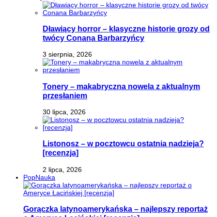
Dławiący horror – klasyczne historie grozy od
twócy Conana Barbarzyńcy
3 sierpnia, 2026
Tonery – makabryczna nowela z aktualnym
przesłaniem
30 lipca, 2026
Listonosz – w pocztowcu ostatnia nadzieja?
[recenzja]
2 lipca, 2026
PopNauka
Gorączka latynoamerykańska – najlepszy reportaż