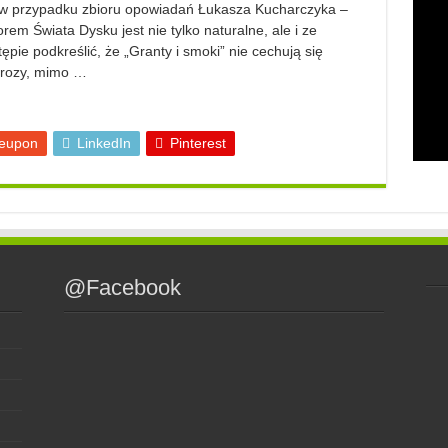
 w przypadku zbioru opowiadań Łukasza Kucharczyka –
orem Świata Dysku jest nie tylko naturalne, ale i ze
pie podkreślić, że „Granty i smoki” nie cechują się
prozy, mimo …
eupon
LinkedIn
Pinterest
@Facebook