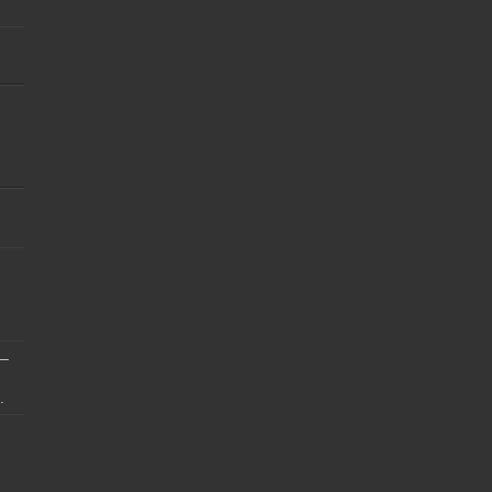
]
 –
.