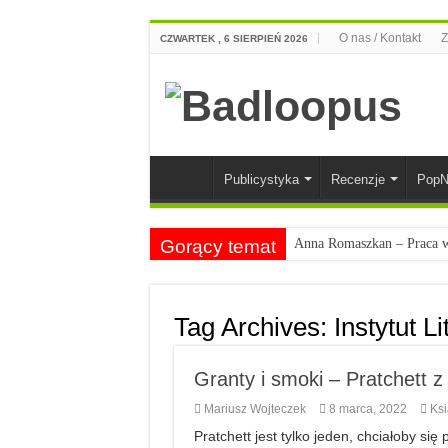
O nas / Kontakt
Z
CZWARTEK , 6 SIERPIEŃ 2026
Publicystyka
Recenzje
PopN
Gorący temat
Anna Romaszkan – Praca w 
Najciekawsze książki o kob
Najlepsze mangi dla doros
Tag Archives:
Instytut Li
Najciekawsze zapowiedzi 
Granty i smoki – Pratchett z
Mariusz Wojteczek
8 marca, 2022
Ksi
Pratchett jest tylko jeden, chciałoby si