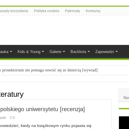
asady korzystania
Polityka cookies
Patronaty
Konkursy
auka
Kids & Young
Galerie
Backlista
Zapowiedzi
prosektorium nie pomaga oswoić się ze śmiercią [wywiad]
ietach nauki
łych
teratury
No
komiksowe na 2023 rok
 polskiego uniwersytetu [recenzja]
azki
0
ę powiedzieć, kiedy na książkowym rynku pojawia się