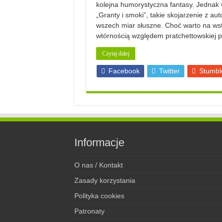
kolejna humorystyczna fantasy. Jednak
„Granty i smoki”, takie skojarzenie z aut
wszech miar słuszne. Choć warto na wstę
wtórnością względem pratchettowskiej 
Czytaj dalej
Facebook
Twitter
Stumbl
Informacje
O nas / Kontakt
Zasady korzystania
Polityka cookies
Patronaty