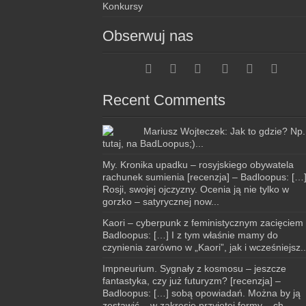
Konkursy
Obserwuj nas
Recent Comments
Mariusz Wojteczek: Jak to gdzie? Np.
tutaj, na BadLoopus;)...
My. Kronika upadku – rosyjskiego obywatela
rachunek sumienia [recenzja] – Badloopus: […
Rosji, swojej ojczyzny. Ocenia ją nie tylko w
gorzko – satyrycznej now...
Kaori – cyberpunk z feministycznym zacięciem
Badloopus: […] I z tym właśnie mamy do
czynienia zarówno w „Kaori”, jak i wcześniejsz..
Impneurium. Sygnały z kosmosu – jeszcze
fantastyka, czy już futuryzm? [recenzja] –
Badloopus: […] sobą opowiadań. Można by ją
zestawić – w zakresie przyjętej formy – ch...