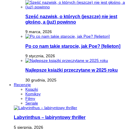
Sześć nazwisk, o których (jeszcze) nie jest
głośno, a (już) powinno
9 marca, 2026
Po co nam takie starocie, jak Poe? [felieton]
9 stycznia, 2026
Najlepsze książki przeczytane w 2025 roku
30 grudnia, 2025
Recenzje
Ksiazki
Komiksy
Filmy
Seriale
Labyrinthus – labiryntowy thriller
5 sierpnia, 2026