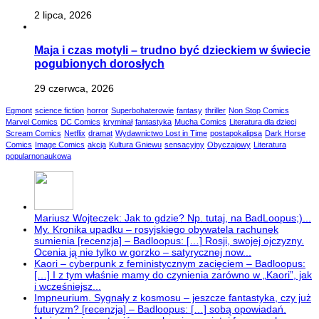
2 lipca, 2026
Maja i czas motyli – trudno być dzieckiem w świecie
pogubionych dorosłych
29 czerwca, 2026
Egmont
science fiction
horror
Superbohaterowie
fantasy
thriller
Non Stop Comics
Marvel Comics
DC Comics
kryminał
fantastyka
Mucha Comics
Literatura dla dzieci
Scream Comics
Netflix
dramat
Wydawnictwo Lost in Time
postapokalipsa
Dark Horse
Comics
Image Comics
akcja
Kultura Gniewu
sensacyjny
Obyczajowy
Literatura
popularnonaukowa
Mariusz Wojteczek: Jak to gdzie? Np. tutaj, na BadLoopus;)...
My. Kronika upadku – rosyjskiego obywatela rachunek
sumienia [recenzja] – Badloopus: […] Rosji, swojej ojczyzny.
Ocenia ją nie tylko w gorzko – satyrycznej now...
Kaori – cyberpunk z feministycznym zacięciem – Badloopus:
[…] I z tym właśnie mamy do czynienia zarówno w „Kaori”, jak
i wcześniejsz...
Impneurium. Sygnały z kosmosu – jeszcze fantastyka, czy już
futuryzm? [recenzja] – Badloopus: […] sobą opowiadań.