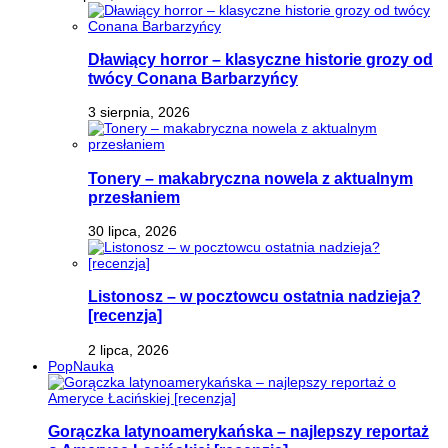
Dławiący horror – klasyczne historie grozy od
twócy Conana Barbarzyńcy
3 sierpnia, 2026
Tonery – makabryczna nowela z aktualnym
przesłaniem
30 lipca, 2026
Listonosz – w pocztowcu ostatnia nadzieja?
[recenzja]
2 lipca, 2026
PopNauka
Gorączka latynoamerykańska – najlepszy reportaż