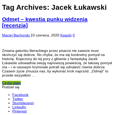
Tag Archives:
Jacek Łukawski
Odmęt – kwestia punku widzenia
[recenzja]
Maciej Bachorski
10 czerwca, 2020
Ksiazki
0
Zmiana gatunku literackiego przez pisarza nie zawsze musi
skończyć się dobrze. No chyba, że ma się konkretny pomysł na
historię. Kojarzony do tej pory z głównie z fantastyką Jacek
Łukawski udowadnia swoją najnowszą powieścią, że takowy pomysł
ma – i w rasowym kryminale potrafi się odnaleźć równie dobrze.
Czasem życie zmusza nas, by wykonać krok naprzód. „Odmęt” to
przede wszystkim …
Czytaj dalej
Podziel się
Facebook
Twitter
Stumbleupon
LinkedIn
Pinterest