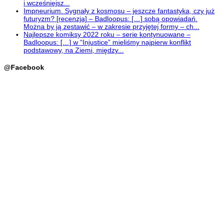
i wcześniejsz...
Impneurium. Sygnały z kosmosu – jeszcze fantastyka, czy już
futuryzm? [recenzja] – Badloopus: […] sobą opowiadań.
Można by ją zestawić – w zakresie przyjętej formy – ch...
Najlepsze komiksy 2022 roku – serie kontynuowane –
Badloopus: […] w “Injustice” mieliśmy najpierw konflikt
podstawowy, na Ziemi, między...
@Facebook