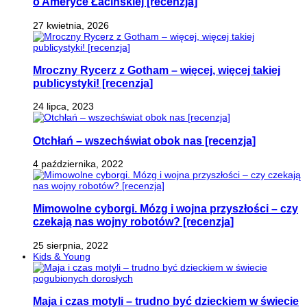
o Ameryce Łacińskiej [recenzja]
27 kwietnia, 2026
Mroczny Rycerz z Gotham – więcej, więcej takiej
publicystyki! [recenzja]
24 lipca, 2023
Otchłań – wszechświat obok nas [recenzja]
4 października, 2022
Mimowolne cyborgi. Mózg i wojna przyszłości – czy
czekają nas wojny robotów? [recenzja]
25 sierpnia, 2022
Kids & Young
Maja i czas motyli – trudno być dzieckiem w świecie