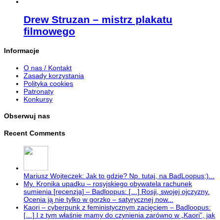
Drew Struzan – mistrz plakatu
filmowego
Informacje
O nas / Kontakt
Zasady korzystania
Polityka cookies
Patronaty
Konkursy
Obserwuj nas
Recent Comments
Mariusz Wojteczek: Jak to gdzie? Np. tutaj, na BadLoopus;)...
My. Kronika upadku – rosyjskiego obywatela rachunek
sumienia [recenzja] – Badloopus: […] Rosji, swojej ojczyzny.
Ocenia ją nie tylko w gorzko – satyrycznej now...
Kaori – cyberpunk z feministycznym zacięciem – Badloopus:
[…] I z tym właśnie mamy do czynienia zarówno w „Kaori”, jak