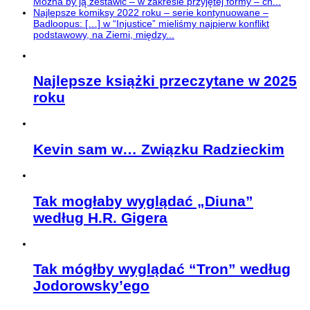
Można by ją zestawić – w zakresie przyjętej formy – ch...
Najlepsze komiksy 2022 roku – serie kontynuowane –
Badloopus: […] w “Injustice” mieliśmy najpierw konflikt
podstawowy, na Ziemi, między...
Najlepsze książki przeczytane w 2025
roku
Kevin sam w… Związku Radzieckim
Tak mogłaby wyglądać „Diuna”
według H.R. Gigera
Tak mógłby wyglądać “Tron” według
Jodorowsky’ego