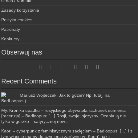
O nas / Kontakt
Zasady korzystania
Polityka cookies
Patronaty
Konkursy
Obserwuj nas
Recent Comments
Mariusz Wojteczek: Jak to gdzie? Np. tutaj, na
BadLoopus;)...
My. Kronika upadku – rosyjskiego obywatela rachunek sumienia
[recenzja] – Badloopus: […] Rosji, swojej ojczyzny. Ocenia ją nie
tylko w gorzko – satyrycznej now...
Kaori – cyberpunk z feministycznym zacięciem – Badloopus: […] I z
tym właśnie mamy do czynienia zarówno w „Kaori”, jak i