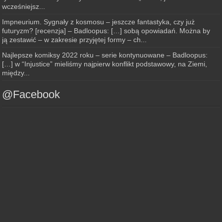
wcześniejsz...
Impneurium. Sygnały z kosmosu – jeszcze fantastyka, czy już
futuryzm? [recenzja] – Badloopus: […] sobą opowiadań. Można by
ją zestawić – w zakresie przyjętej formy – ch...
Najlepsze komiksy 2022 roku – serie kontynuowane – Badloopus:
[…] w “Injustice” mieliśmy najpierw konflikt podstawowy, na Ziemi,
między...
@Facebook