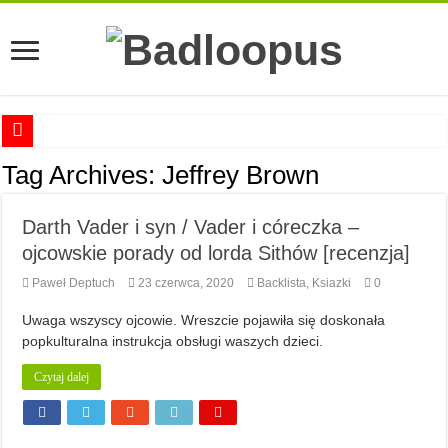
Anna Romaszkan – Praca w prosektorium nie pomaga oswoić się ze śmiercią
Tag Archives:
Jeffrey Brown
Najciekawsze książki o kobietach nauki
Darth Vader i syn / Vader i córeczka –
Najlepsze mangi dla dorosłych
ojcowskie porady od lorda Sithów [recenzja]
Najciekawsze zapowiedzi komiksowe na 2023 rok
Paweł Deptuch
23 czerwca, 2020
Backlista
,
Ksiazki
0
Uwaga wszyscy ojcowie. Wreszcie pojawiła się doskonała
popkulturalna instrukcja obsługi waszych dzieci.
Czytaj dalej