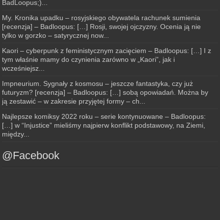
BadLoopus;)...
My. Kronika upadku – rosyjskiego obywatela rachunek sumienia
[recenzja] – Badloopus: […] Rosji, swojej ojczyzny. Ocenia ją nie
tylko w gorzko – satyrycznej now...
Kaori – cyberpunk z feministycznym zacięciem – Badloopus: […] I z
tym właśnie mamy do czynienia zarówno w „Kaori”, jak i
wcześniejsz...
Impneurium. Sygnały z kosmosu – jeszcze fantastyka, czy już
futuryzm? [recenzja] – Badloopus: […] sobą opowiadań. Można by
ją zestawić – w zakresie przyjętej formy – ch...
Najlepsze komiksy 2022 roku – serie kontynuowane – Badloopus:
[…] w “Injustice” mieliśmy najpierw konflikt podstawowy, na Ziemi,
między...
@Facebook