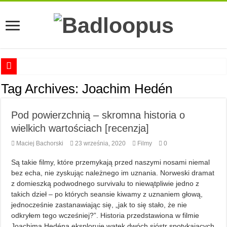
Anna Romaszkan – Praca w prosektorium nie pomaga oswoić się ze śmiercią
Tag Archives:
Joachim Hedén
Najciekawsze książki o kobietach nauki
Pod powierzchnią – skromna historia o
Najlepsze mangi dla dorosłych
wielkich wartościach [recenzja]
Najciekawsze zapowiedzi komiksowe na 2023 rok
Maciej Bachorski
23 września, 2020
Filmy
0
Są takie filmy, które przemykają przed naszymi nosami niemal
bez echa, nie zyskując należnego im uznania. Norweski dramat
z domieszką podwodnego survivalu to niewątpliwie jedno z
takich dzieł – po których seansie kiwamy z uznaniem głową,
jednocześnie zastanawiając się, „jak to się stało, że nie
odkryłem tego wcześniej?”. Historia przedstawiona w filmie
Joachima Hedéna eksploruje wątek dwóch sióstr spotykających