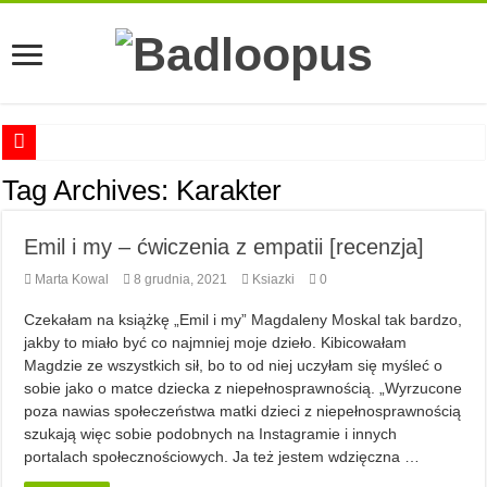
Anna Romaszkan – Praca w prosektorium nie pomaga oswoić się ze śmiercią
Tag Archives:
Karakter
Najciekawsze książki o kobietach nauki
Emil i my – ćwiczenia z empatii [recenzja]
Najlepsze mangi dla dorosłych
Marta Kowal
8 grudnia, 2021
Ksiazki
0
Najciekawsze zapowiedzi komiksowe na 2023 rok
Czekałam na książkę „Emil i my” Magdaleny Moskal tak bardzo,
jakby to miało być co najmniej moje dzieło. Kibicowałam
Magdzie ze wszystkich sił, bo to od niej uczyłam się myśleć o
sobie jako o matce dziecka z niepełnosprawnością. „Wyrzucone
poza nawias społeczeństwa matki dzieci z niepełnosprawnością
szukają więc sobie podobnych na Instagramie i innych
portalach społecznościowych. Ja też jestem wdzięczna …