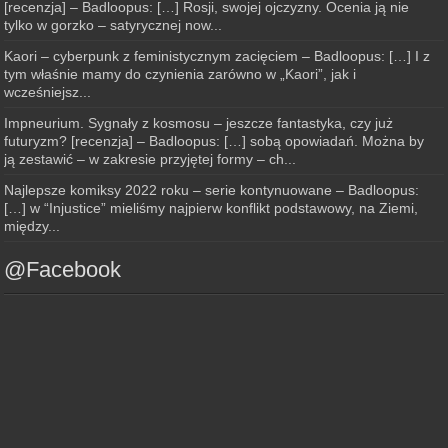
[recenzja] – Badloopus: […] Rosji, swojej ojczyzny. Ocenia ją nie
tylko w gorzko – satyrycznej now...
Kaori – cyberpunk z feministycznym zacięciem – Badloopus: […] I z
tym właśnie mamy do czynienia zarówno w „Kaori”, jak i
wcześniejsz...
Impneurium. Sygnały z kosmosu – jeszcze fantastyka, czy już
futuryzm? [recenzja] – Badloopus: […] sobą opowiadań. Można by
ją zestawić – w zakresie przyjętej formy – ch...
Najlepsze komiksy 2022 roku – serie kontynuowane – Badloopus:
[…] w “Injustice” mieliśmy najpierw konflikt podstawowy, na Ziemi,
między...
@Facebook