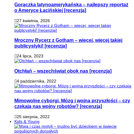
Gorączka latynoamerykańska – najlepszy reportaż
o Ameryce Łacińskiej [recenzja]
27 kwietnia, 2026
Mroczny Rycerz z Gotham – więcej, więcej takiej
publicystyki! [recenzja]
24 lipca, 2023
Otchłań – wszechświat obok nas [recenzja]
4 października, 2022
Mimowolne cyborgi. Mózg i wojna przyszłości – czy
czekają nas wojny robotów? [recenzja]
25 sierpnia, 2022
Kids & Young