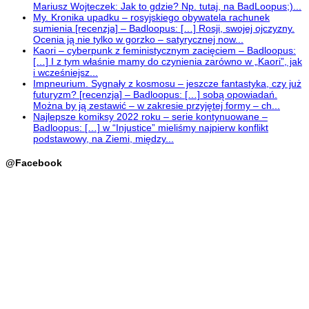
Mariusz Wojteczek: Jak to gdzie? Np. tutaj, na BadLoopus;)...
My. Kronika upadku – rosyjskiego obywatela rachunek
sumienia [recenzja] – Badloopus: […] Rosji, swojej ojczyzny.
Ocenia ją nie tylko w gorzko – satyrycznej now...
Kaori – cyberpunk z feministycznym zacięciem – Badloopus:
[…] I z tym właśnie mamy do czynienia zarówno w „Kaori”, jak
i wcześniejsz...
Impneurium. Sygnały z kosmosu – jeszcze fantastyka, czy już
futuryzm? [recenzja] – Badloopus: […] sobą opowiadań.
Można by ją zestawić – w zakresie przyjętej formy – ch...
Najlepsze komiksy 2022 roku – serie kontynuowane –
Badloopus: […] w “Injustice” mieliśmy najpierw konflikt
podstawowy, na Ziemi, między...
@Facebook