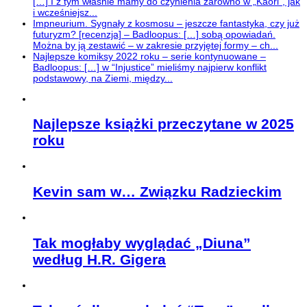
[…] I z tym właśnie mamy do czynienia zarówno w „Kaori”, jak
i wcześniejsz...
Impneurium. Sygnały z kosmosu – jeszcze fantastyka, czy już
futuryzm? [recenzja] – Badloopus: […] sobą opowiadań.
Można by ją zestawić – w zakresie przyjętej formy – ch...
Najlepsze komiksy 2022 roku – serie kontynuowane –
Badloopus: […] w “Injustice” mieliśmy najpierw konflikt
podstawowy, na Ziemi, między...
Najlepsze książki przeczytane w 2025
roku
Kevin sam w… Związku Radzieckim
Tak mogłaby wyglądać „Diuna”
według H.R. Gigera