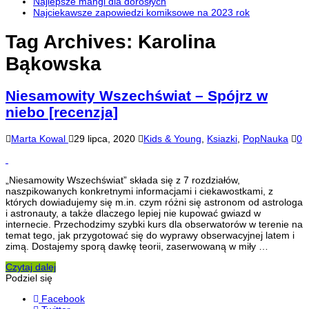
Najlepsze mangi dla dorosłych
Najciekawsze zapowiedzi komiksowe na 2023 rok
Tag Archives:
Karolina
Bąkowska
Niesamowity Wszechświat – Spójrz w
niebo [recenzja]
Marta Kowal
29 lipca, 2020
Kids & Young
,
Ksiazki
,
PopNauka
0
„Niesamowity Wszechświat” składa się z 7 rozdziałów,
naszpikowanych konkretnymi informacjami i ciekawostkami, z
których dowiadujemy się m.in. czym różni się astronom od astrologa
i astronauty, a także dlaczego lepiej nie kupować gwiazd w
internecie. Przechodzimy szybki kurs dla obserwatorów w terenie na
temat tego, jak przygotować się do wyprawy obserwacyjnej latem i
zimą. Dostajemy sporą dawkę teorii, zaserwowaną w miły …
Czytaj dalej
Podziel się
Facebook