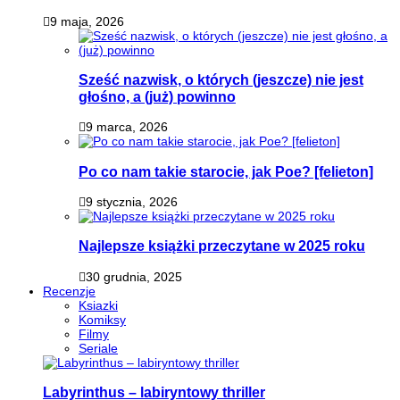
9 maja, 2026
Sześć nazwisk, o których (jeszcze) nie jest
głośno, a (już) powinno
9 marca, 2026
Po co nam takie starocie, jak Poe? [felieton]
9 stycznia, 2026
Najlepsze książki przeczytane w 2025 roku
30 grudnia, 2025
Recenzje
Ksiazki
Komiksy
Filmy
Seriale
Labyrinthus – labiryntowy thriller