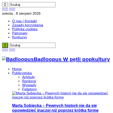
sobota , 8 sierpień 2026
O nas / Kontakt
Zasady korzystania
Polityka cookies
Patronaty
Konkursy
Badloopus W pętli popkultury
Home
Publicystyka
Artykuły
Rankingi
Wywiady
Felietony
Marta Sobiecka – Pewnych historii nie da się
opowiedzieć inaczej niż poprzez krótką formę