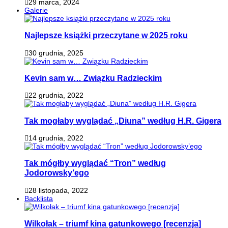
29 marca, 2024
Galerie
Najlepsze książki przeczytane w 2025 roku
30 grudnia, 2025
Kevin sam w… Związku Radzieckim
22 grudnia, 2022
Tak mogłaby wyglądać „Diuna” według H.R. Gigera
14 grudnia, 2022
Tak mógłby wyglądać “Tron” według
Jodorowsky’ego
28 listopada, 2022
Backlista
Wilkołak – triumf kina gatunkowego [recenzja]