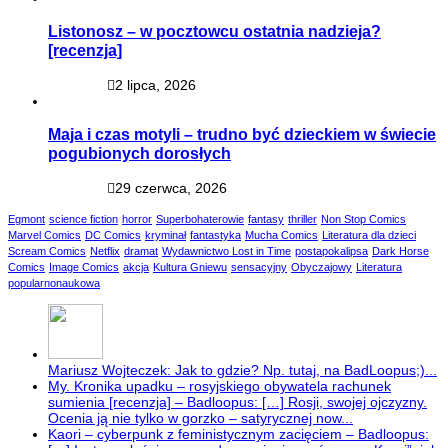
Listonosz – w pocztowcu ostatnia nadzieja?
[recenzja]
2 lipca, 2026
Maja i czas motyli – trudno być dzieckiem w świecie
pogubionych dorosłych
29 czerwca, 2026
Egmont
science fiction
horror
Superbohaterowie
fantasy
thriller
Non Stop Comics
Marvel Comics
DC Comics
kryminał
fantastyka
Mucha Comics
Literatura dla dzieci
Scream Comics
Netflix
dramat
Wydawnictwo Lost in Time
postapokalipsa
Dark Horse
Comics
Image Comics
akcja
Kultura Gniewu
sensacyjny
Obyczajowy
Literatura
popularnonaukowa
Mariusz Wojteczek: Jak to gdzie? Np. tutaj, na BadLoopus;)...
My. Kronika upadku – rosyjskiego obywatela rachunek
sumienia [recenzja] – Badloopus: […] Rosji, swojej ojczyzny.
Ocenia ją nie tylko w gorzko – satyrycznej now...
Kaori – cyberpunk z feministycznym zacięciem – Badloopus: