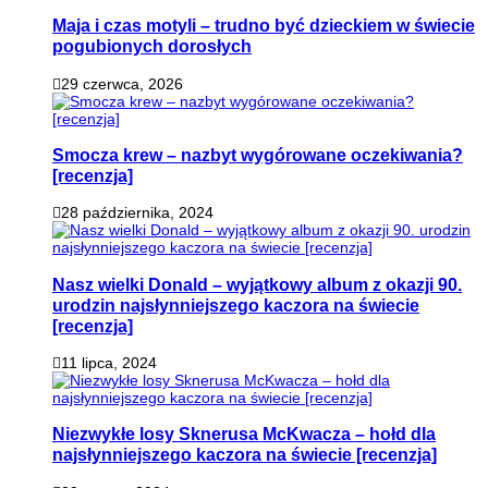
Maja i czas motyli – trudno być dzieckiem w świecie
pogubionych dorosłych
29 czerwca, 2026
Smocza krew – nazbyt wygórowane oczekiwania?
[recenzja]
28 października, 2024
Nasz wielki Donald – wyjątkowy album z okazji 90.
urodzin najsłynniejszego kaczora na świecie
[recenzja]
11 lipca, 2024
Niezwykłe losy Sknerusa McKwacza – hołd dla
najsłynniejszego kaczora na świecie [recenzja]