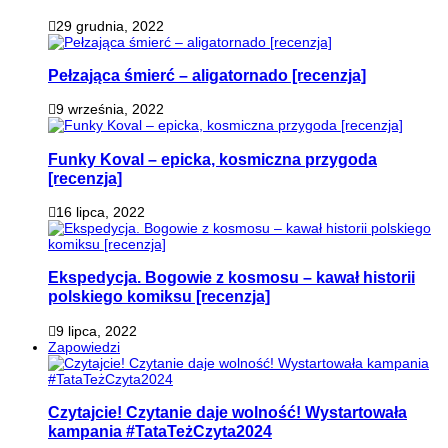
29 grudnia, 2022
Pełzająca śmierć – aligatornado [recenzja]
9 września, 2022
Funky Koval – epicka, kosmiczna przygoda
[recenzja]
16 lipca, 2022
Ekspedycja. Bogowie z kosmosu – kawał historii
polskiego komiksu [recenzja]
9 lipca, 2022
Zapowiedzi
Czytajcie! Czytanie daje wolność! Wystartowała
kampania #TataTeżCzyta2024