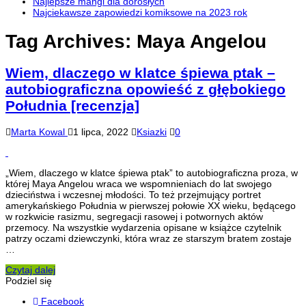
Najlepsze mangi dla dorosłych
Najciekawsze zapowiedzi komiksowe na 2023 rok
Tag Archives:
Maya Angelou
Wiem, dlaczego w klatce śpiewa ptak –
autobiograficzna opowieść z głębokiego
Południa [recenzja]
Marta Kowal
1 lipca, 2022
Ksiazki
0
„Wiem, dlaczego w klatce śpiewa ptak” to autobiograficzna proza, w
której Maya Angelou wraca we wspomnieniach do lat swojego
dzieciństwa i wczesnej młodości. To też przejmujący portret
amerykańskiego Południa w pierwszej połowie XX wieku, będącego
w rozkwicie rasizmu, segregacji rasowej i potwornych aktów
przemocy. Na wszystkie wydarzenia opisane w książce czytelnik
patrzy oczami dziewczynki, która wraz ze starszym bratem zostaje
…
Czytaj dalej
Podziel się
Facebook