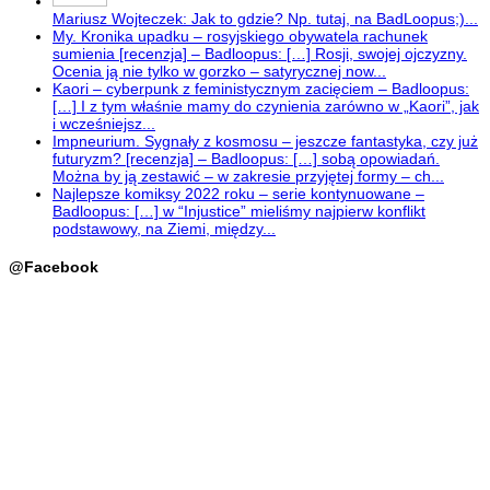
Mariusz Wojteczek: Jak to gdzie? Np. tutaj, na BadLoopus;)...
My. Kronika upadku – rosyjskiego obywatela rachunek
sumienia [recenzja] – Badloopus: […] Rosji, swojej ojczyzny.
Ocenia ją nie tylko w gorzko – satyrycznej now...
Kaori – cyberpunk z feministycznym zacięciem – Badloopus:
[…] I z tym właśnie mamy do czynienia zarówno w „Kaori”, jak
i wcześniejsz...
Impneurium. Sygnały z kosmosu – jeszcze fantastyka, czy już
futuryzm? [recenzja] – Badloopus: […] sobą opowiadań.
Można by ją zestawić – w zakresie przyjętej formy – ch...
Najlepsze komiksy 2022 roku – serie kontynuowane –
Badloopus: […] w “Injustice” mieliśmy najpierw konflikt
podstawowy, na Ziemi, między...
@Facebook