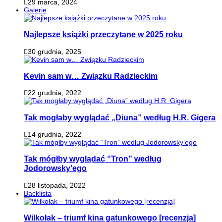
29 marca, 2024
Galerie
Najlepsze książki przeczytane w 2025 roku
30 grudnia, 2025
Kevin sam w… Związku Radzieckim
22 grudnia, 2022
Tak mogłaby wyglądać „Diuna” według H.R. Gigera
14 grudnia, 2022
Tak mógłby wyglądać “Tron” według
Jodorowsky’ego
28 listopada, 2022
Backlista
Wilkołak – triumf kina gatunkowego [recenzja]