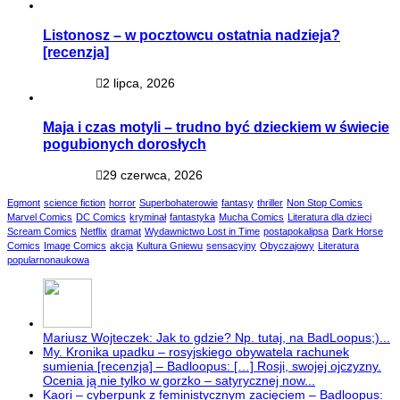
Listonosz – w pocztowcu ostatnia nadzieja?
[recenzja]
2 lipca, 2026
Maja i czas motyli – trudno być dzieckiem w świecie
pogubionych dorosłych
29 czerwca, 2026
Egmont
science fiction
horror
Superbohaterowie
fantasy
thriller
Non Stop Comics
Marvel Comics
DC Comics
kryminał
fantastyka
Mucha Comics
Literatura dla dzieci
Scream Comics
Netflix
dramat
Wydawnictwo Lost in Time
postapokalipsa
Dark Horse
Comics
Image Comics
akcja
Kultura Gniewu
sensacyjny
Obyczajowy
Literatura
popularnonaukowa
Mariusz Wojteczek: Jak to gdzie? Np. tutaj, na BadLoopus;)...
My. Kronika upadku – rosyjskiego obywatela rachunek
sumienia [recenzja] – Badloopus: […] Rosji, swojej ojczyzny.
Ocenia ją nie tylko w gorzko – satyrycznej now...
Kaori – cyberpunk z feministycznym zacięciem – Badloopus: