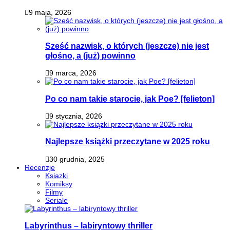
9 maja, 2026
Sześć nazwisk, o których (jeszcze) nie jest
głośno, a (już) powinno
9 marca, 2026
Po co nam takie starocie, jak Poe? [felieton]
9 stycznia, 2026
Najlepsze książki przeczytane w 2025 roku
30 grudnia, 2025
Recenzje
Ksiazki
Komiksy
Filmy
Seriale
Labyrinthus – labiryntowy thriller