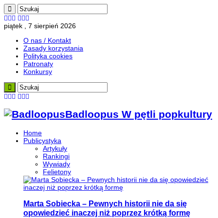
piątek , 7 sierpień 2026
O nas / Kontakt
Zasady korzystania
Polityka cookies
Patronaty
Konkursy
Badloopus W pętli popkultury
Home
Publicystyka
Artykuły
Rankingi
Wywiady
Felietony
Marta Sobiecka – Pewnych historii nie da się
opowiedzieć inaczej niż poprzez krótką formę