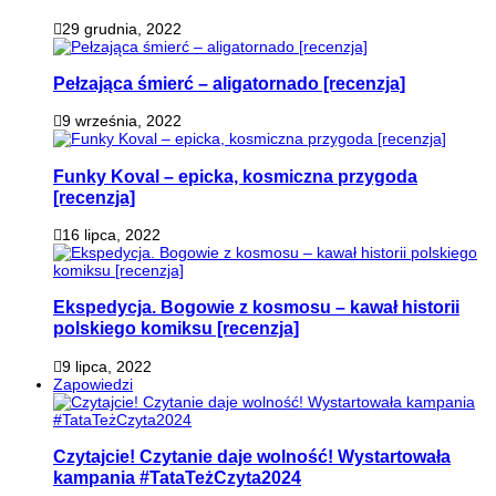
29 grudnia, 2022
Pełzająca śmierć – aligatornado [recenzja]
9 września, 2022
Funky Koval – epicka, kosmiczna przygoda
[recenzja]
16 lipca, 2022
Ekspedycja. Bogowie z kosmosu – kawał historii
polskiego komiksu [recenzja]
9 lipca, 2022
Zapowiedzi
Czytajcie! Czytanie daje wolność! Wystartowała
kampania #TataTeżCzyta2024