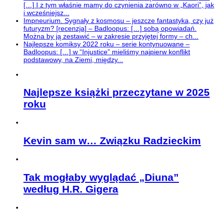
[…] I z tym właśnie mamy do czynienia zarówno w „Kaori”, jak
i wcześniejsz...
Impneurium. Sygnały z kosmosu – jeszcze fantastyka, czy już
futuryzm? [recenzja] – Badloopus: […] sobą opowiadań.
Można by ją zestawić – w zakresie przyjętej formy – ch...
Najlepsze komiksy 2022 roku – serie kontynuowane –
Badloopus: […] w “Injustice” mieliśmy najpierw konflikt
podstawowy, na Ziemi, między...
Najlepsze książki przeczytane w 2025
roku
Kevin sam w… Związku Radzieckim
Tak mogłaby wyglądać „Diuna”
według H.R. Gigera