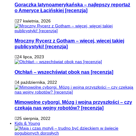
Gorączka latynoamerykańska – najlepszy reportaż
o Ameryce Łacińskiej [recenzja]
27 kwietnia, 2026
Mroczny Rycerz z Gotham – więcej, więcej takiej
publicystyki! [recenzja]
24 lipca, 2023
Otchłań – wszechświat obok nas [recenzja]
4 października, 2022
Mimowolne cyborgi. Mózg i wojna przyszłości – czy
czekają nas wojny robotów? [recenzja]
25 sierpnia, 2022
Kids & Young