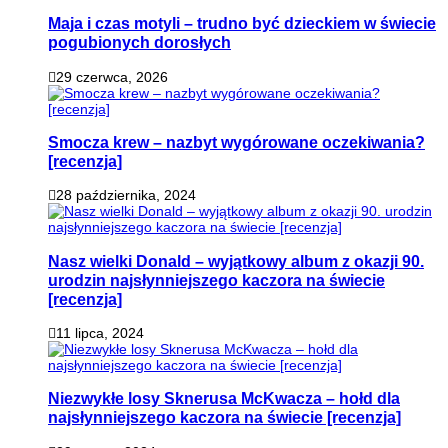
Maja i czas motyli – trudno być dzieckiem w świecie
pogubionych dorosłych
29 czerwca, 2026
Smocza krew – nazbyt wygórowane oczekiwania?
[recenzja]
28 października, 2024
Nasz wielki Donald – wyjątkowy album z okazji 90.
urodzin najsłynniejszego kaczora na świecie
[recenzja]
11 lipca, 2024
Niezwykłe losy Sknerusa McKwacza – hołd dla
najsłynniejszego kaczora na świecie [recenzja]