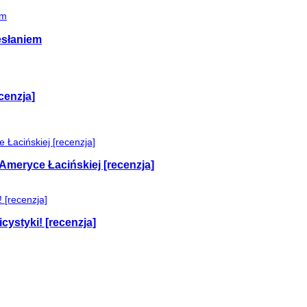
esłaniem
cenzja]
Ameryce Łacińskiej [recenzja]
cystyki! [recenzja]