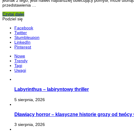
jednak z tego, jeśli nawet najbardziej obiecujący pomysł, może uton
przedstawienia …
Czytaj dalej
Podziel się
Facebook
Twitter
Stumbleupon
LinkedIn
Pinterest
Nowe
Trendy
Tagi
Uwagi
Labyrinthus – labiryntowy thriller
5 sierpnia, 2026
Dławiący horror – klasyczne historie grozy od twóc
3 sierpnia, 2026