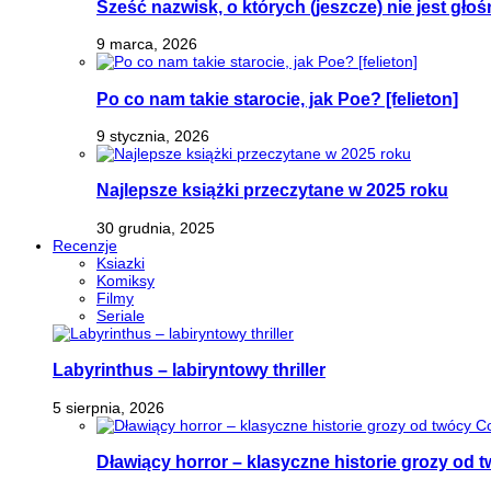
Sześć nazwisk, o których (jeszcze) nie jest głoś
9 marca, 2026
Po co nam takie starocie, jak Poe? [felieton]
9 stycznia, 2026
Najlepsze książki przeczytane w 2025 roku
30 grudnia, 2025
Recenzje
Ksiazki
Komiksy
Filmy
Seriale
Labyrinthus – labiryntowy thriller
5 sierpnia, 2026
Dławiący horror – klasyczne historie grozy od