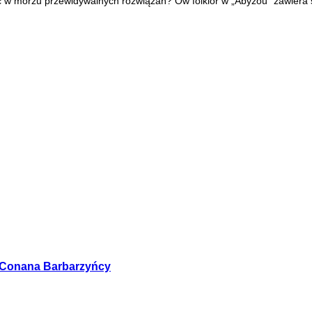
ąć w morzu przewidywalnych rozwiązań? Ów folklor w „Abyzou” zawiera s
y Conana Barbarzyńcy