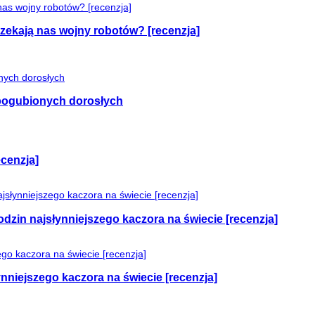
czekają nas wojny robotów? [recenzja]
e pogubionych dorosłych
cenzja]
odzin najsłynniejszego kaczora na świecie [recenzja]
nniejszego kaczora na świecie [recenzja]