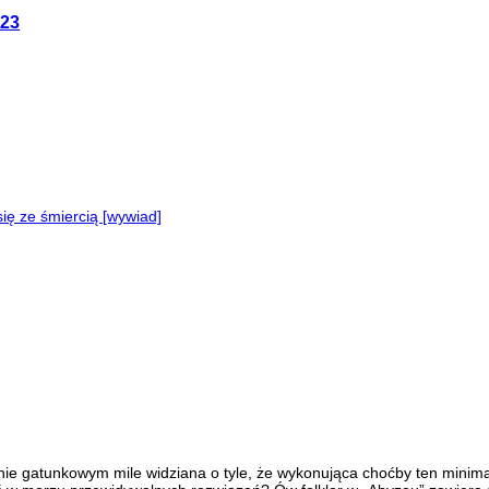
023
ę ze śmiercią [wywiad]
 kinie gatunkowym mile widziana o tyle, że wykonująca choćby ten mini