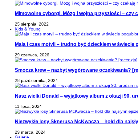
Mimowolne cyborgi. Mózg i wojna przyszłości – czy 
25 sierpnia, 2022
Kids & Young
Maja i czas motyli – trudno być dzieckiem w świeci
29 czerwca, 2026
Smocza krew – nazbyt wygórowane oczekiwania? [re
28 października, 2024
Nasz wielki Donald – wyjątkowy album z okazji 90. ur
11 lipca, 2024
Niezwykłe losy Sknerusa McKwacza – hołd dla najsły
29 marca, 2024
Galerie