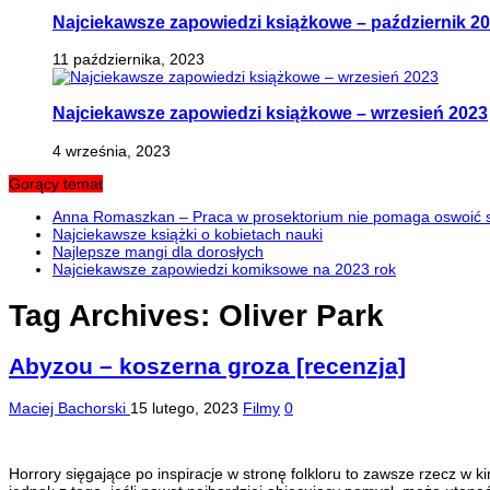
Najciekawsze zapowiedzi książkowe – październik 2
11 października, 2023
Najciekawsze zapowiedzi książkowe – wrzesień 2023
4 września, 2023
Gorący temat
Anna Romaszkan – Praca w prosektorium nie pomaga oswoić si
Najciekawsze książki o kobietach nauki
Najlepsze mangi dla dorosłych
Najciekawsze zapowiedzi komiksowe na 2023 rok
Tag Archives:
Oliver Park
Abyzou – koszerna groza [recenzja]
Maciej Bachorski
15 lutego, 2023
Filmy
0
Horrory sięgające po inspiracje w stronę folkloru to zawsze rzecz w