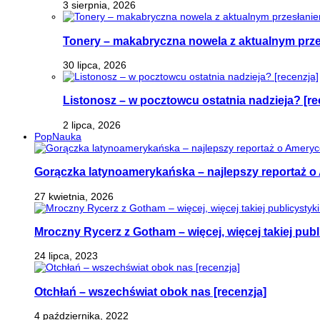
3 sierpnia, 2026
Tonery – makabryczna nowela z aktualnym prz
30 lipca, 2026
Listonosz – w pocztowcu ostatnia nadzieja? [re
2 lipca, 2026
PopNauka
Gorączka latynoamerykańska – najlepszy reportaż o 
27 kwietnia, 2026
Mroczny Rycerz z Gotham – więcej, więcej takiej publi
24 lipca, 2023
Otchłań – wszechświat obok nas [recenzja]
4 października, 2022