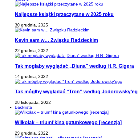
Najlepsze książki przeczytane w 2025 roku
30 grudnia, 2025
Kevin sam w… Związku Radzieckim
22 grudnia, 2022
Tak mogłaby wyglądać „Diuna” według H.R. Gigera
14 grudnia, 2022
Tak mógłby wyglądać “Tron” według Jodorowsky’e
28 listopada, 2022
Backlista
Wilkołak – triumf kina gatunkowego [recenzja]
29 grudnia, 2022