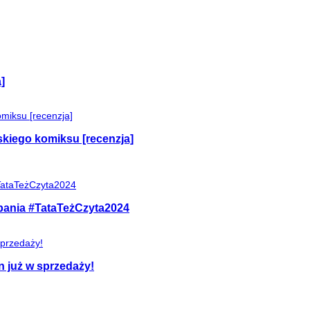
]
skiego komiksu [recenzja]
mpania #TataTeżCzyta2024
n już w sprzedaży!