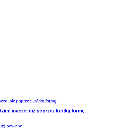
zieć inaczej niż poprzez krótką formę