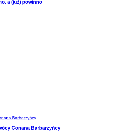
no, a (już) powinno
 twócy Conana Barbarzyńcy