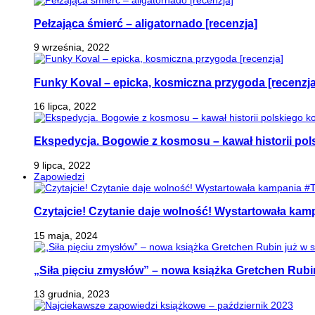
Pełzająca śmierć – aligatornado [recenzja]
9 września, 2022
Funky Koval – epicka, kosmiczna przygoda [recenzja
16 lipca, 2022
Ekspedycja. Bogowie z kosmosu – kawał historii pol
9 lipca, 2022
Zapowiedzi
Czytajcie! Czytanie daje wolność! Wystartowała ka
15 maja, 2024
„Siła pięciu zmysłów” – nowa książka Gretchen Rubi
13 grudnia, 2023