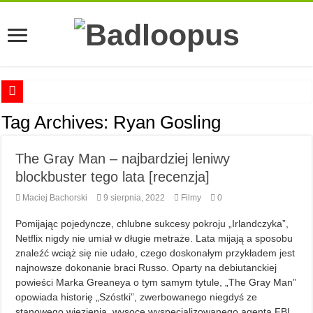
Anna Romaszkan – Praca w prosektorium nie pomaga oswoić się ze śmiercią
Tag Archives:
Ryan Gosling
Najciekawsze książki o kobietach nauki
The Gray Man – najbardziej leniwy
Najlepsze mangi dla dorosłych
blockbuster tego lata [recenzja]
Najciekawsze zapowiedzi komiksowe na 2023 rok
Maciej Bachorski
9 sierpnia, 2022
Filmy
0
Pomijając pojedyncze, chlubne sukcesy pokroju „Irlandczyka”,
Netflix nigdy nie umiał w długie metraże. Lata mijają a sposobu
znaleźć wciąż się nie udało, czego doskonałym przykładem jest
najnowsze dokonanie braci Russo. Oparty na debiutanckiej
powieści Marka Greaneya o tym samym tytule, „The Gray Man”
opowiada historię „Szóstki”, zwerbowanego niegdyś ze
stanowego więzienia, wysoce wyspecjalizowanego agenta FBI