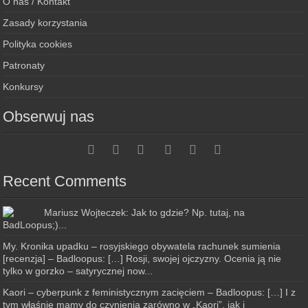
O nas / Kontakt
Zasady korzystania
Polityka cookies
Patronaty
Konkursy
Obserwuj nas
Recent Comments
Mariusz Wojteczek: Jak to gdzie? Np. tutaj, na
BadLoopus;)...
My. Kronika upadku – rosyjskiego obywatela rachunek sumienia
[recenzja] – Badloopus: […] Rosji, swojej ojczyzny. Ocenia ją nie
tylko w gorzko – satyrycznej now...
Kaori – cyberpunk z feministycznym zacięciem – Badloopus: […] I z
tym właśnie mamy do czynienia zarówno w „Kaori”, jak i