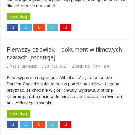
dla którego nie ma zadań …
Czytaj dalej
Pierwszy człowiek – dokument w filmowych
szatach [recenzja]
Maciej Bachorski
20 lipca, 2020
Backlista
,
Filmy
0
Po obsypanych nagrodami „Whiplashu” i „La La Landzie”
Damien Chazelle zabiera nas w podróż na księżyc. I trzeba
przyznać, że choć nie w glorii chwały, wyprawa w stronę
srebrnego globu dociera do miejsca przeznaczenia również i
bez większego szwanku.
Czytaj dalej