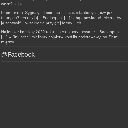
wcześniejsz...
Impneurium. Sygnały z kosmosu – jeszcze fantastyka, czy już
futuryzm? [recenzja] – Badloopus: […] sobą opowiadań. Można by
ją zestawić – w zakresie przyjętej formy – ch...
Najlepsze komiksy 2022 roku – serie kontynuowane – Badloopus:
[…] w “Injustice” mieliśmy najpierw konflikt podstawowy, na Ziemi,
między...
@Facebook