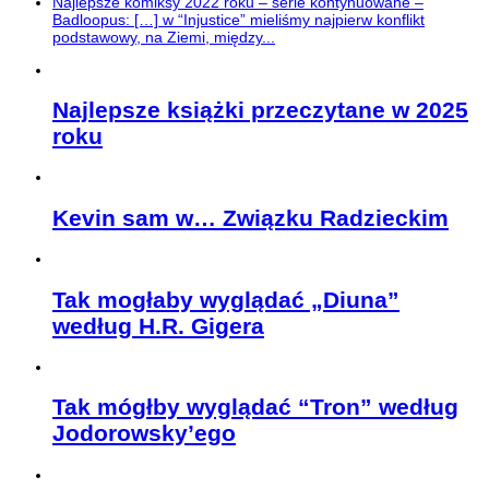
Najlepsze komiksy 2022 roku – serie kontynuowane –
Badloopus: […] w “Injustice” mieliśmy najpierw konflikt
podstawowy, na Ziemi, między...
Najlepsze książki przeczytane w 2025
roku
Kevin sam w… Związku Radzieckim
Tak mogłaby wyglądać „Diuna”
według H.R. Gigera
Tak mógłby wyglądać “Tron” według
Jodorowsky’ego