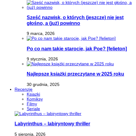
Sześć nazwisk, o których (jeszcze) nie jest
głośno, a (już) powinno
9 marca, 2026
Po co nam takie starocie, jak Poe? [felieton]
9 stycznia, 2026
Najlepsze książki przeczytane w 2025 roku
30 grudnia, 2025
Recenzje
Ksiazki
Komiksy
Filmy
Seriale
Labyrinthus – labiryntowy thriller
5 sierpnia, 2026