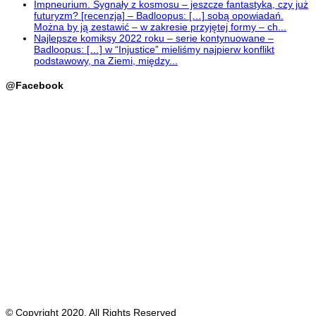
Impneurium. Sygnały z kosmosu – jeszcze fantastyka, czy już
futuryzm? [recenzja] – Badloopus: […] sobą opowiadań.
Można by ją zestawić – w zakresie przyjętej formy – ch...
Najlepsze komiksy 2022 roku – serie kontynuowane –
Badloopus: […] w “Injustice” mieliśmy najpierw konflikt
podstawowy, na Ziemi, między...
@Facebook
© Copyright 2020, All Rights Reserved