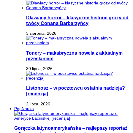
Dławiący horror – klasyczne historie grozy od
twócy Conana Barbarzyńcy
3 sierpnia, 2026
Tonery – makabryczna nowela z aktualnym
przesłaniem
30 lipca, 2026
Listonosz – w pocztowcu ostatnia nadzieja?
[recenzja]
2 lipca, 2026
PopNauka
Gorączka latynoamerykańska – najlepszy reportaż