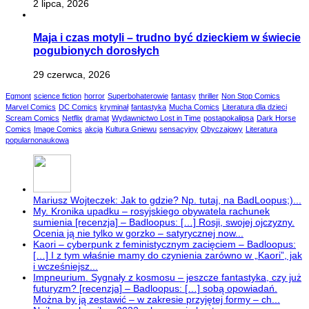
2 lipca, 2026
Maja i czas motyli – trudno być dzieckiem w świecie
pogubionych dorosłych
29 czerwca, 2026
Egmont
science fiction
horror
Superbohaterowie
fantasy
thriller
Non Stop Comics
Marvel Comics
DC Comics
kryminał
fantastyka
Mucha Comics
Literatura dla dzieci
Scream Comics
Netflix
dramat
Wydawnictwo Lost in Time
postapokalipsa
Dark Horse
Comics
Image Comics
akcja
Kultura Gniewu
sensacyjny
Obyczajowy
Literatura
popularnonaukowa
Mariusz Wojteczek: Jak to gdzie? Np. tutaj, na BadLoopus;)...
My. Kronika upadku – rosyjskiego obywatela rachunek
sumienia [recenzja] – Badloopus: […] Rosji, swojej ojczyzny.
Ocenia ją nie tylko w gorzko – satyrycznej now...
Kaori – cyberpunk z feministycznym zacięciem – Badloopus:
[…] I z tym właśnie mamy do czynienia zarówno w „Kaori”, jak
i wcześniejsz...
Impneurium. Sygnały z kosmosu – jeszcze fantastyka, czy już
futuryzm? [recenzja] – Badloopus: […] sobą opowiadań.
Można by ją zestawić – w zakresie przyjętej formy – ch...