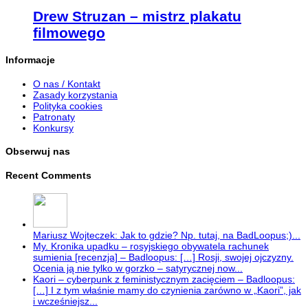
Drew Struzan – mistrz plakatu
filmowego
Informacje
O nas / Kontakt
Zasady korzystania
Polityka cookies
Patronaty
Konkursy
Obserwuj nas
Recent Comments
Mariusz Wojteczek: Jak to gdzie? Np. tutaj, na BadLoopus;)...
My. Kronika upadku – rosyjskiego obywatela rachunek
sumienia [recenzja] – Badloopus: […] Rosji, swojej ojczyzny.
Ocenia ją nie tylko w gorzko – satyrycznej now...
Kaori – cyberpunk z feministycznym zacięciem – Badloopus:
[…] I z tym właśnie mamy do czynienia zarówno w „Kaori”, jak
i wcześniejsz...