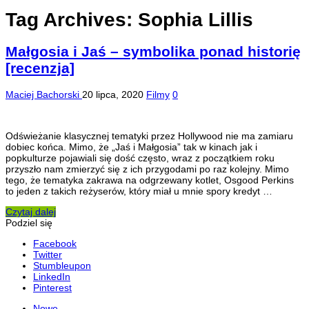
Tag Archives:
Sophia Lillis
Małgosia i Jaś – symbolika ponad historię
[recenzja]
Maciej Bachorski
20 lipca, 2020
Filmy
0
Odświeżanie klasycznej tematyki przez Hollywood nie ma zamiaru
dobiec końca. Mimo, że „Jaś i Małgosia” tak w kinach jak i
popkulturze pojawiali się dość często, wraz z początkiem roku
przyszło nam zmierzyć się z ich przygodami po raz kolejny. Mimo
tego, że tematyka zakrawa na odgrzewany kotlet, Osgood Perkins
to jeden z takich reżyserów, który miał u mnie spory kredyt …
Czytaj dalej
Podziel się
Facebook
Twitter
Stumbleupon
LinkedIn
Pinterest
Nowe