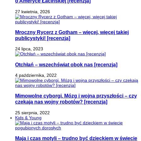
o Ameryce Łacińskiej [recenzja]
27 kwietnia, 2026
Mroczny Rycerz z Gotham – więcej, więcej takiej
publicystyki! [recenzja]
24 lipca, 2023
Otchłań – wszechświat obok nas [recenzja]
4 października, 2022
Mimowolne cyborgi. Mózg i wojna przyszłości – czy
czekają nas wojny robotów? [recenzja]
25 sierpnia, 2022
Kids & Young
Maja i czas motyli – trudno być dzieckiem w świecie