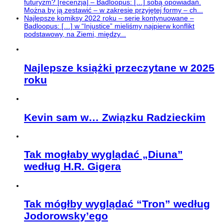
futuryzm? [recenzja] – Badloopus: […] sobą opowiadań.
Można by ją zestawić – w zakresie przyjętej formy – ch...
Najlepsze komiksy 2022 roku – serie kontynuowane –
Badloopus: […] w “Injustice” mieliśmy najpierw konflikt
podstawowy, na Ziemi, między...
Najlepsze książki przeczytane w 2025
roku
Kevin sam w… Związku Radzieckim
Tak mogłaby wyglądać „Diuna”
według H.R. Gigera
Tak mógłby wyglądać “Tron” według
Jodorowsky’ego