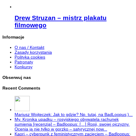
Drew Struzan – mistrz plakatu
filmowego
Informacje
O nas / Kontakt
Zasady korzystania
Polityka cookies
Patronaty
Konkursy
Obserwuj nas
Recent Comments
Mariusz Wojteczek: Jak to gdzie? Np. tutaj, na BadLoopus;)...
My. Kronika upadku – rosyjskiego obywatela rachunek
sumienia [recenzja] – Badloopus: […] Rosji, swojej ojczyzny.
Ocenia ją nie tylko w gorzko – satyrycznej now...
Kaori – cyberpunk z feministycznym zacięciem – Badloopus: