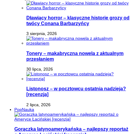
Dławiący horror – klasyczne historie grozy od
twócy Conana Barbarzyńcy
3 sierpnia, 2026
Tonery – makabryczna nowela z aktualnym
przesłaniem
30 lipca, 2026
Listonosz – w pocztowcu ostatnia nadzieja?
[recenzja]
2 lipca, 2026
PopNauka
Gorączka latynoamerykańska – najlepszy reportaż