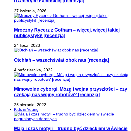
o Ameryce Łacińskiej [recenzja]
27 kwietnia, 2026
Mroczny Rycerz z Gotham – więcej, więcej takiej
publicystyki! [recenzja]
24 lipca, 2023
Otchłań – wszechświat obok nas [recenzja]
4 października, 2022
Mimowolne cyborgi. Mózg i wojna przyszłości – czy
czekają nas wojny robotów? [recenzja]
25 sierpnia, 2022
Kids & Young
Maja i czas motyli – trudno być dzieckiem w świecie