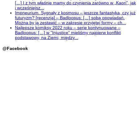
[…] I z tym właśnie mamy do czynienia zarówno w „Kaori”, jak
i wcześniejsz...
Impneurium. Sygnały z kosmosu – jeszcze fantastyka, czy już
futuryzm? [recenzja] – Badloopus: […] sobą opowiadań.
Można by ją zestawić – w zakresie przyjętej formy – ch...
Najlepsze komiksy 2022 roku – serie kontynuowane –
Badloopus: […] w “Injustice” mieliśmy najpierw konflikt
podstawowy, na Ziemi, między...
@Facebook