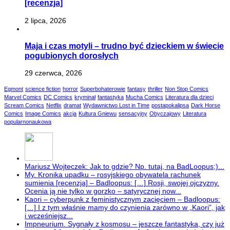
[recenzja]
2 lipca, 2026
Maja i czas motyli – trudno być dzieckiem w świecie
pogubionych dorosłych
29 czerwca, 2026
Egmont
science fiction
horror
Superbohaterowie
fantasy
thriller
Non Stop Comics
Marvel Comics
DC Comics
kryminał
fantastyka
Mucha Comics
Literatura dla dzieci
Scream Comics
Netflix
dramat
Wydawnictwo Lost in Time
postapokalipsa
Dark Horse
Comics
Image Comics
akcja
Kultura Gniewu
sensacyjny
Obyczajowy
Literatura
popularnonaukowa
Mariusz Wojteczek: Jak to gdzie? Np. tutaj, na BadLoopus;)...
My. Kronika upadku – rosyjskiego obywatela rachunek
sumienia [recenzja] – Badloopus: […] Rosji, swojej ojczyzny.
Ocenia ją nie tylko w gorzko – satyrycznej now...
Kaori – cyberpunk z feministycznym zacięciem – Badloopus:
[…] I z tym właśnie mamy do czynienia zarówno w „Kaori”, jak
i wcześniejsz...
Impneurium. Sygnały z kosmosu – jeszcze fantastyka, czy już