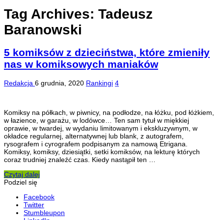
Tag Archives:
Tadeusz
Baranowski
5 komiksów z dzieciństwa, które zmieniły
nas w komiksowych maniaków
Redakcja
6 grudnia, 2020
Rankingi
4
Komiksy na półkach, w piwnicy, na podłodze, na łóżku, pod łóżkiem,
w łazience, w garażu, w lodówce… Ten sam tytuł w miękkiej
oprawie, w twardej, w wydaniu limitowanym i ekskluzywnym, w
okładce regularnej, alternatywnej lub blank, z autografem,
rysografem i cyrografem podpisanym za namową Etrigana.
Komiksy, komiksy, dziesiątki, setki komiksów, na lekturę których
coraz trudniej znaleźć czas. Kiedy nastąpił ten …
Czytaj dalej
Podziel się
Facebook
Twitter
Stumbleupon