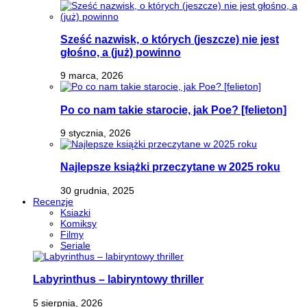
Sześć nazwisk, o których (jeszcze) nie jest
głośno, a (już) powinno
9 marca, 2026
Po co nam takie starocie, jak Poe? [felieton]
9 stycznia, 2026
Najlepsze książki przeczytane w 2025 roku
30 grudnia, 2025
Recenzje
Ksiazki
Komiksy
Filmy
Seriale
Labyrinthus – labiryntowy thriller
5 sierpnia, 2026