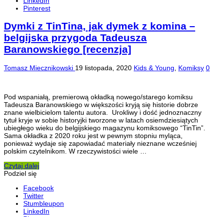
LinkedIn
Pinterest
Dymki z TinTina, jak dymek z komina –
belgijska przygoda Tadeusza
Baranowskiego [recenzja]
Tomasz Miecznikowski
19 listopada, 2020
Kids & Young
,
Komiksy
0
Pod wspaniałą, premierową okładką nowego/starego komiksu
Tadeusza Baranowskiego w większości kryją się historie dobrze
znane wielbicielom talentu autora. Urokliwy i dość jednoznaczny
tytuł kryje w sobie historyjki tworzone w latach osiemdziesiątych
ubiegłego wieku do belgijskiego magazynu komiksowego “TinTin”.
Sama okładka z 2020 roku jest w pewnym stopniu myląca,
ponieważ wydaje się zapowiadać materiały nieznane wcześniej
polskim czytelnikom. W rzeczywistości wiele …
Czytaj dalej
Podziel się
Facebook
Twitter
Stumbleupon
LinkedIn