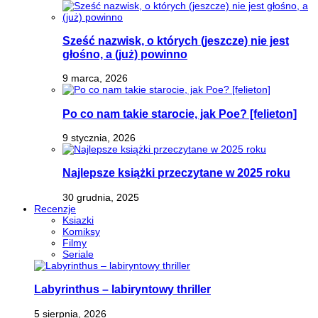
Sześć nazwisk, o których (jeszcze) nie jest
głośno, a (już) powinno
9 marca, 2026
Po co nam takie starocie, jak Poe? [felieton]
9 stycznia, 2026
Najlepsze książki przeczytane w 2025 roku
30 grudnia, 2025
Recenzje
Ksiazki
Komiksy
Filmy
Seriale
Labyrinthus – labiryntowy thriller
5 sierpnia, 2026