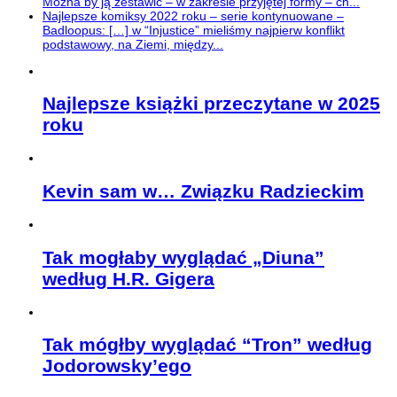
Można by ją zestawić – w zakresie przyjętej formy – ch...
Najlepsze komiksy 2022 roku – serie kontynuowane –
Badloopus: […] w “Injustice” mieliśmy najpierw konflikt
podstawowy, na Ziemi, między...
Najlepsze książki przeczytane w 2025
roku
Kevin sam w… Związku Radzieckim
Tak mogłaby wyglądać „Diuna”
według H.R. Gigera
Tak mógłby wyglądać “Tron” według
Jodorowsky’ego