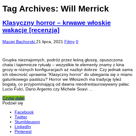
Tag Archives:
Will Merrick
Klasyczny horror – krwawe włoskie
wakacje [recenzja]
Maciej Bachorski
21 lipca, 2021
Filmy
0
Grupka nieznajomych, podróż przez leśną głuszę, opuszczona
chata i tajemnicze rytuały – wszystkie te elementy znamy z kina
grozy w różnych konfiguracjach aż nazbyt dobrze. Czy jednak sama
ich obecność uprawnia “Klasyczny horror” do ubiegania się o miano
gatunkowego pastiszu? Horror we Włoszech ma tradycję tyleż
bogatą, co przypominającą od dawna nieodrestaurowywany pałac.
Lucio Fulci, Dario Argento czy Michele Soavi …
Czytaj dalej
Podziel się
Facebook
Twitter
Stumbleupon
LinkedIn
Pinterest