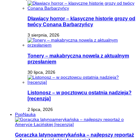
Dławiący horror – klasyczne historie grozy od
twócy Conana Barbarzyńcy
3 sierpnia, 2026
Tonery – makabryczna nowela z aktualnym
przesłaniem
30 lipca, 2026
Listonosz – w pocztowcu ostatnia nadzieja?
[recenzja]
2 lipca, 2026
PopNauka
Gorączka latynoamerykańska – najlepszy reportaż