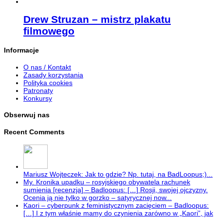
Drew Struzan – mistrz plakatu
filmowego
Informacje
O nas / Kontakt
Zasady korzystania
Polityka cookies
Patronaty
Konkursy
Obserwuj nas
Recent Comments
Mariusz Wojteczek: Jak to gdzie? Np. tutaj, na BadLoopus;)...
My. Kronika upadku – rosyjskiego obywatela rachunek
sumienia [recenzja] – Badloopus: […] Rosji, swojej ojczyzny.
Ocenia ją nie tylko w gorzko – satyrycznej now...
Kaori – cyberpunk z feministycznym zacięciem – Badloopus:
[…] I z tym właśnie mamy do czynienia zarówno w „Kaori”, jak