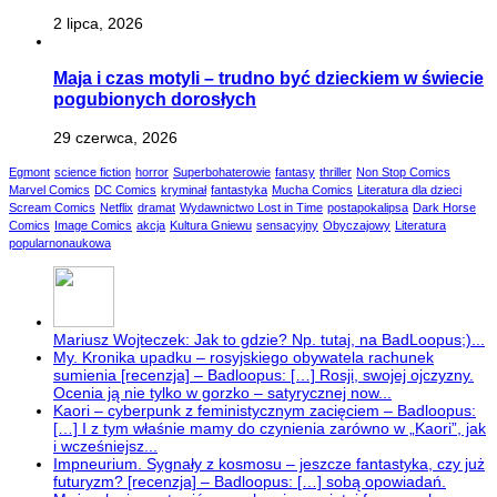
2 lipca, 2026
Maja i czas motyli – trudno być dzieckiem w świecie
pogubionych dorosłych
29 czerwca, 2026
Egmont
science fiction
horror
Superbohaterowie
fantasy
thriller
Non Stop Comics
Marvel Comics
DC Comics
kryminał
fantastyka
Mucha Comics
Literatura dla dzieci
Scream Comics
Netflix
dramat
Wydawnictwo Lost in Time
postapokalipsa
Dark Horse
Comics
Image Comics
akcja
Kultura Gniewu
sensacyjny
Obyczajowy
Literatura
popularnonaukowa
Mariusz Wojteczek: Jak to gdzie? Np. tutaj, na BadLoopus;)...
My. Kronika upadku – rosyjskiego obywatela rachunek
sumienia [recenzja] – Badloopus: […] Rosji, swojej ojczyzny.
Ocenia ją nie tylko w gorzko – satyrycznej now...
Kaori – cyberpunk z feministycznym zacięciem – Badloopus:
[…] I z tym właśnie mamy do czynienia zarówno w „Kaori”, jak
i wcześniejsz...
Impneurium. Sygnały z kosmosu – jeszcze fantastyka, czy już
futuryzm? [recenzja] – Badloopus: […] sobą opowiadań.