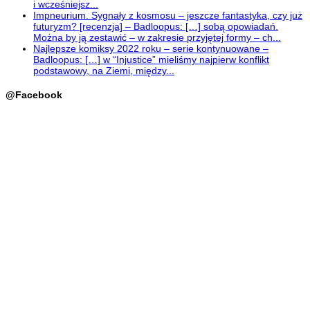
i wcześniejsz...
Impneurium. Sygnały z kosmosu – jeszcze fantastyka, czy już
futuryzm? [recenzja] – Badloopus: […] sobą opowiadań.
Można by ją zestawić – w zakresie przyjętej formy – ch...
Najlepsze komiksy 2022 roku – serie kontynuowane –
Badloopus: […] w “Injustice” mieliśmy najpierw konflikt
podstawowy, na Ziemi, między...
@Facebook