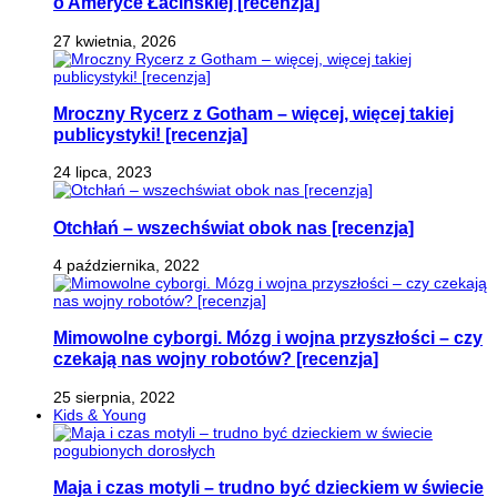
o Ameryce Łacińskiej [recenzja]
27 kwietnia, 2026
Mroczny Rycerz z Gotham – więcej, więcej takiej
publicystyki! [recenzja]
24 lipca, 2023
Otchłań – wszechświat obok nas [recenzja]
4 października, 2022
Mimowolne cyborgi. Mózg i wojna przyszłości – czy
czekają nas wojny robotów? [recenzja]
25 sierpnia, 2022
Kids & Young
Maja i czas motyli – trudno być dzieckiem w świecie