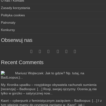
O nas / Kontakt
Zasady korzystania
Polityka cookies
Patronaty
Konkursy
Obserwuj nas
Recent Comments
Mariusz Wojteczek: Jak to gdzie? Np. tutaj, na
BadLoopus;)...
My. Kronika upadku – rosyjskiego obywatela rachunek sumienia
[recenzja] – Badloopus: […] Rosji, swojej ojczyzny. Ocenia ją nie
tylko w gorzko – satyrycznej now...
Kaori – cyberpunk z feministycznym zacięciem – Badloopus: […] I z
tym właśnie mamy do czynienia zarówno w „Kaori”, jak i