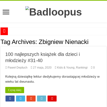
Anna Romaszkan – Praca w prosektorium nie pomaga oswoić się ze śmiercią
Tag Archives:
Zbigniew Nienacki
Najciekawsze książki o kobietach nauki
100 najlepszych książek dla dzieci i
Najlepsze mangi dla dorosłych
młodzieży #31-40
Najciekawsze zapowiedzi komiksowe na 2023 rok
Paweł Deptuch
27 maja, 2020
Kids & Young
,
Rankingi
0
Kolejną dziesiątkę lektur dedykujemy dorastającej młodzieży w
wieku lat dwunastu.
Czytaj dalej