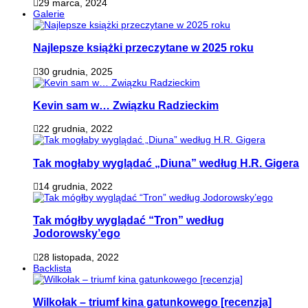
29 marca, 2024
Galerie
Najlepsze książki przeczytane w 2025 roku
30 grudnia, 2025
Kevin sam w… Związku Radzieckim
22 grudnia, 2022
Tak mogłaby wyglądać „Diuna” według H.R. Gigera
14 grudnia, 2022
Tak mógłby wyglądać “Tron” według
Jodorowsky’ego
28 listopada, 2022
Backlista
Wilkołak – triumf kina gatunkowego [recenzja]