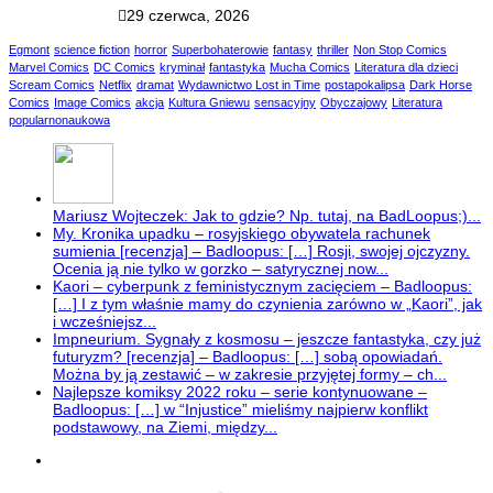
29 czerwca, 2026
Egmont
science fiction
horror
Superbohaterowie
fantasy
thriller
Non Stop Comics
Marvel Comics
DC Comics
kryminał
fantastyka
Mucha Comics
Literatura dla dzieci
Scream Comics
Netflix
dramat
Wydawnictwo Lost in Time
postapokalipsa
Dark Horse
Comics
Image Comics
akcja
Kultura Gniewu
sensacyjny
Obyczajowy
Literatura
popularnonaukowa
Mariusz Wojteczek: Jak to gdzie? Np. tutaj, na BadLoopus;)...
My. Kronika upadku – rosyjskiego obywatela rachunek
sumienia [recenzja] – Badloopus: […] Rosji, swojej ojczyzny.
Ocenia ją nie tylko w gorzko – satyrycznej now...
Kaori – cyberpunk z feministycznym zacięciem – Badloopus:
[…] I z tym właśnie mamy do czynienia zarówno w „Kaori”, jak
i wcześniejsz...
Impneurium. Sygnały z kosmosu – jeszcze fantastyka, czy już
futuryzm? [recenzja] – Badloopus: […] sobą opowiadań.
Można by ją zestawić – w zakresie przyjętej formy – ch...
Najlepsze komiksy 2022 roku – serie kontynuowane –
Badloopus: […] w “Injustice” mieliśmy najpierw konflikt
podstawowy, na Ziemi, między...