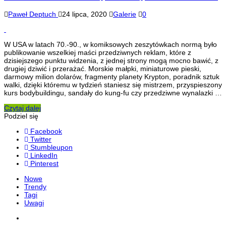
Paweł Deptuch
24 lipca, 2020
Galerie
0
W USA w latach 70.-90., w komiksowych zeszytówkach normą było
publikowanie wszelkiej maści przedziwnych reklam, które z
dzisiejszego punktu widzenia, z jednej strony mogą mocno bawić, z
drugiej dziwić i przerażać. Morskie małpki, miniaturowe pieski,
darmowy milion dolarów, fragmenty planety Krypton, poradnik sztuk
walki, dzięki któremu w tydzień staniesz się mistrzem, przyspieszony
kurs bodybuildingu, sandały do kung-fu czy przedziwne wynalazki …
Czytaj dalej
Podziel się
Facebook
Twitter
Stumbleupon
LinkedIn
Pinterest
Nowe
Trendy
Tagi
Uwagi