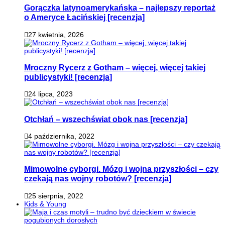
Gorączka latynoamerykańska – najlepszy reportaż
o Ameryce Łacińskiej [recenzja]
27 kwietnia, 2026
Mroczny Rycerz z Gotham – więcej, więcej takiej
publicystyki! [recenzja]
24 lipca, 2023
Otchłań – wszechświat obok nas [recenzja]
4 października, 2022
Mimowolne cyborgi. Mózg i wojna przyszłości – czy
czekają nas wojny robotów? [recenzja]
25 sierpnia, 2022
Kids & Young