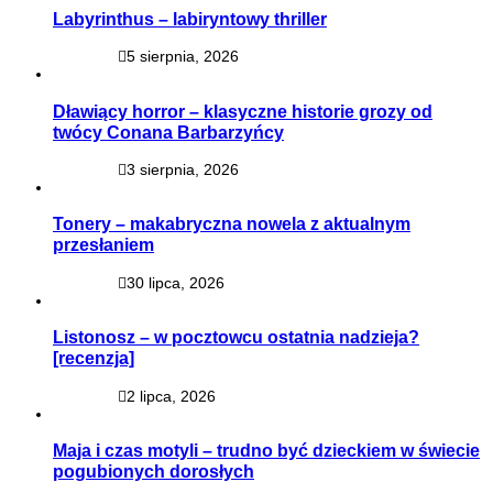
Labyrinthus – labiryntowy thriller
5 sierpnia, 2026
Dławiący horror – klasyczne historie grozy od
twócy Conana Barbarzyńcy
3 sierpnia, 2026
Tonery – makabryczna nowela z aktualnym
przesłaniem
30 lipca, 2026
Listonosz – w pocztowcu ostatnia nadzieja?
[recenzja]
2 lipca, 2026
Maja i czas motyli – trudno być dzieckiem w świecie
pogubionych dorosłych