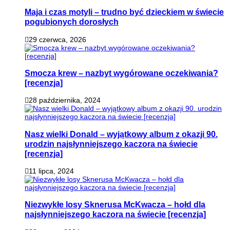
Maja i czas motyli – trudno być dzieckiem w świecie
pogubionych dorosłych
29 czerwca, 2026
Smocza krew – nazbyt wygórowane oczekiwania?
[recenzja]
28 października, 2024
Nasz wielki Donald – wyjątkowy album z okazji 90.
urodzin najsłynniejszego kaczora na świecie
[recenzja]
11 lipca, 2024
Niezwykłe losy Sknerusa McKwacza – hołd dla
najsłynniejszego kaczora na świecie [recenzja]