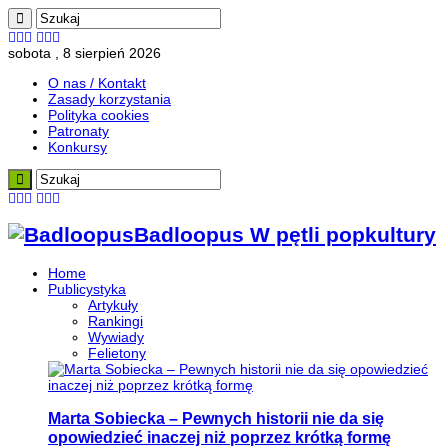
sobota , 8 sierpień 2026
O nas / Kontakt
Zasady korzystania
Polityka cookies
Patronaty
Konkursy
Badloopus W pętli popkultury
Home
Publicystyka
Artykuły
Rankingi
Wywiady
Felietony
Marta Sobiecka – Pewnych historii nie da się
opowiedzieć inaczej niż poprzez krótką formę