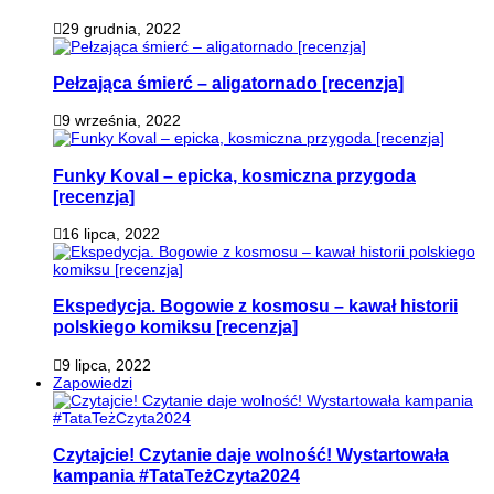
29 grudnia, 2022
Pełzająca śmierć – aligatornado [recenzja]
9 września, 2022
Funky Koval – epicka, kosmiczna przygoda
[recenzja]
16 lipca, 2022
Ekspedycja. Bogowie z kosmosu – kawał historii
polskiego komiksu [recenzja]
9 lipca, 2022
Zapowiedzi
Czytajcie! Czytanie daje wolność! Wystartowała
kampania #TataTeżCzyta2024