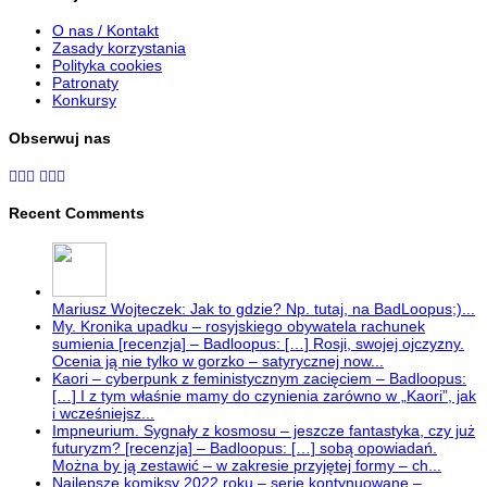
O nas / Kontakt
Zasady korzystania
Polityka cookies
Patronaty
Konkursy
Obserwuj nas
Recent Comments
Mariusz Wojteczek: Jak to gdzie? Np. tutaj, na BadLoopus;)...
My. Kronika upadku – rosyjskiego obywatela rachunek
sumienia [recenzja] – Badloopus: […] Rosji, swojej ojczyzny.
Ocenia ją nie tylko w gorzko – satyrycznej now...
Kaori – cyberpunk z feministycznym zacięciem – Badloopus:
[…] I z tym właśnie mamy do czynienia zarówno w „Kaori”, jak
i wcześniejsz...
Impneurium. Sygnały z kosmosu – jeszcze fantastyka, czy już
futuryzm? [recenzja] – Badloopus: […] sobą opowiadań.
Można by ją zestawić – w zakresie przyjętej formy – ch...
Najlepsze komiksy 2022 roku – serie kontynuowane –