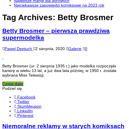
Najlepsze mangi dla dorosłych
Najciekawsze zapowiedzi komiksowe na 2023 rok
Tag Archives:
Betty Brosmer
Betty Brosmer – pierwsza prawdziwa
supermodelka
Paweł Deptuch
2 sierpnia, 2020
Galerie
0
Betty Brosmer (ur. 2 sierpnia 1935 r.) jako modelka rozpoczęła
karierę w wieku 13 lat, a już dwa lata później, w 1950 r. została
wybrana Miss Telewizji.
Czytaj dalej
Podziel się
Facebook
Twitter
Stumbleupon
LinkedIn
Pinterest
Niemoralne reklamy w starych komiksach