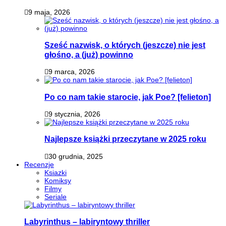
9 maja, 2026
Sześć nazwisk, o których (jeszcze) nie jest
głośno, a (już) powinno
9 marca, 2026
Po co nam takie starocie, jak Poe? [felieton]
9 stycznia, 2026
Najlepsze książki przeczytane w 2025 roku
30 grudnia, 2025
Recenzje
Ksiazki
Komiksy
Filmy
Seriale
Labyrinthus – labiryntowy thriller