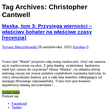
Tag Archives:
Christopher
Cantwell
Maska, tom 3: Przysięga wierności –
właściwy bohater na właściwe czasy
[recenzja]
Tomasz Miecznikowski
28 października, 2022
Komiksy
0
Trzeci tom “Maski” przynosi całą masę zaskoczeń, choć nie zawsze
są to zaskoczenia na plus. Z jaką dawką szaleństwa będziemy
mieli tym razem do czynienia? Nowa “Maska”, na okładce której
widnieją raczej nie znane polskim czytelnikom nazwiska twórców, to
rzecz stosunkowo świeża, już o całe lata świetlne odbiegająca od
swojego filmowego odpowiednika. Trzeci tom jest bowiem
wypełniony dawką okrucieństwa i …
Czytaj dalej
Podziel się
Facebook
Twitter