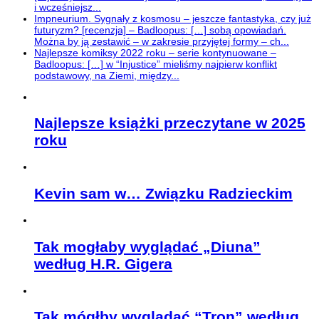
i wcześniejsz...
Impneurium. Sygnały z kosmosu – jeszcze fantastyka, czy już
futuryzm? [recenzja] – Badloopus: […] sobą opowiadań.
Można by ją zestawić – w zakresie przyjętej formy – ch...
Najlepsze komiksy 2022 roku – serie kontynuowane –
Badloopus: […] w “Injustice” mieliśmy najpierw konflikt
podstawowy, na Ziemi, między...
Najlepsze książki przeczytane w 2025
roku
Kevin sam w… Związku Radzieckim
Tak mogłaby wyglądać „Diuna”
według H.R. Gigera
Tak mógłby wyglądać “Tron” według