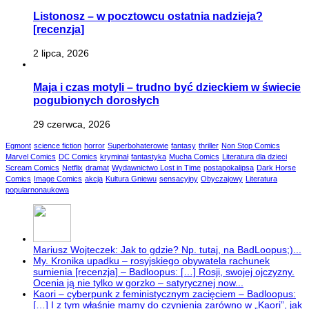
Listonosz – w pocztowcu ostatnia nadzieja?
[recenzja]
2 lipca, 2026
Maja i czas motyli – trudno być dzieckiem w świecie
pogubionych dorosłych
29 czerwca, 2026
Egmont
science fiction
horror
Superbohaterowie
fantasy
thriller
Non Stop Comics
Marvel Comics
DC Comics
kryminał
fantastyka
Mucha Comics
Literatura dla dzieci
Scream Comics
Netflix
dramat
Wydawnictwo Lost in Time
postapokalipsa
Dark Horse
Comics
Image Comics
akcja
Kultura Gniewu
sensacyjny
Obyczajowy
Literatura
popularnonaukowa
Mariusz Wojteczek: Jak to gdzie? Np. tutaj, na BadLoopus;)...
My. Kronika upadku – rosyjskiego obywatela rachunek
sumienia [recenzja] – Badloopus: […] Rosji, swojej ojczyzny.
Ocenia ją nie tylko w gorzko – satyrycznej now...
Kaori – cyberpunk z feministycznym zacięciem – Badloopus:
[…] I z tym właśnie mamy do czynienia zarówno w „Kaori”, jak