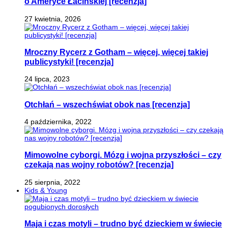
o Ameryce Łacińskiej [recenzja]
27 kwietnia, 2026
Mroczny Rycerz z Gotham – więcej, więcej takiej
publicystyki! [recenzja]
24 lipca, 2023
Otchłań – wszechświat obok nas [recenzja]
4 października, 2022
Mimowolne cyborgi. Mózg i wojna przyszłości – czy
czekają nas wojny robotów? [recenzja]
25 sierpnia, 2022
Kids & Young
Maja i czas motyli – trudno być dzieckiem w świecie