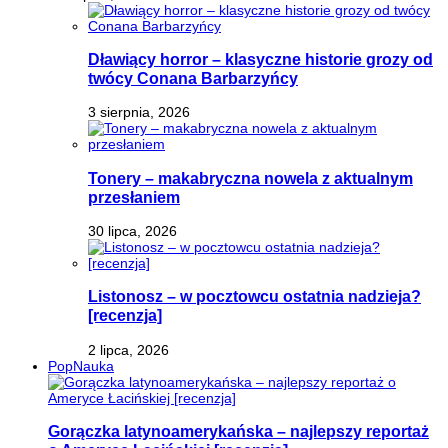
Dławiący horror – klasyczne historie grozy od
twócy Conana Barbarzyńcy
3 sierpnia, 2026
Tonery – makabryczna nowela z aktualnym
przesłaniem
30 lipca, 2026
Listonosz – w pocztowcu ostatnia nadzieja?
[recenzja]
2 lipca, 2026
PopNauka
Gorączka latynoamerykańska – najlepszy reportaż