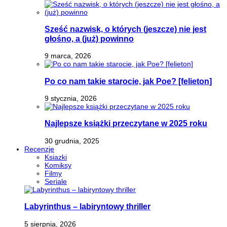
Sześć nazwisk, o których (jeszcze) nie jest
głośno, a (już) powinno
9 marca, 2026
Po co nam takie starocie, jak Poe? [felieton]
9 stycznia, 2026
Najlepsze książki przeczytane w 2025 roku
30 grudnia, 2025
Recenzje
Ksiazki
Komiksy
Filmy
Seriale
Labyrinthus – labiryntowy thriller
5 sierpnia, 2026