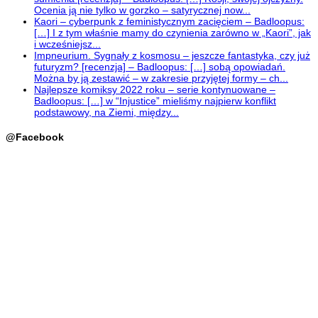
Ocenia ją nie tylko w gorzko – satyrycznej now...
Kaori – cyberpunk z feministycznym zacięciem – Badloopus:
[…] I z tym właśnie mamy do czynienia zarówno w „Kaori”, jak
i wcześniejsz...
Impneurium. Sygnały z kosmosu – jeszcze fantastyka, czy już
futuryzm? [recenzja] – Badloopus: […] sobą opowiadań.
Można by ją zestawić – w zakresie przyjętej formy – ch...
Najlepsze komiksy 2022 roku – serie kontynuowane –
Badloopus: […] w “Injustice” mieliśmy najpierw konflikt
podstawowy, na Ziemi, między...
@Facebook