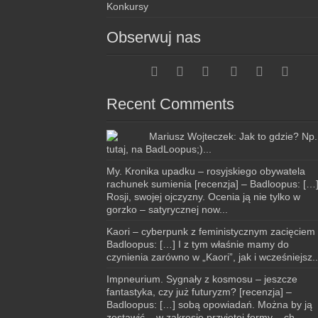
Konkursy
Obserwuj nas
Recent Comments
Mariusz Wojteczek: Jak to gdzie? Np.
tutaj, na BadLoopus;)...
My. Kronika upadku – rosyjskiego obywatela
rachunek sumienia [recenzja] – Badloopus: […
Rosji, swojej ojczyzny. Ocenia ją nie tylko w
gorzko – satyrycznej now...
Kaori – cyberpunk z feministycznym zacięciem
Badloopus: […] I z tym właśnie mamy do
czynienia zarówno w „Kaori”, jak i wcześniejsz..
Impneurium. Sygnały z kosmosu – jeszcze
fantastyka, czy już futuryzm? [recenzja] –
Badloopus: […] sobą opowiadań. Można by ją
zestawić – w zakresie przyjętej formy – ch...