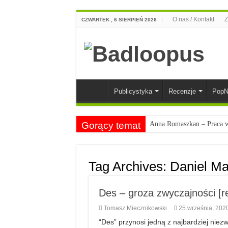
O nas / Kontakt
Z
CZWARTEK , 6 SIERPIEŃ 2026
Publicystyka
Recenzje
PopN
Gorący temat
Anna Romaszkan – Praca w 
Najciekawsze książki o kob
Najlepsze mangi dla doros
Tag Archives:
Daniel M
Najciekawsze zapowiedzi 
Des – groza zwyczajności [r
Tomasz Miecznikowski
25 września, 202
“Des” przynosi jedną z najbardziej niezw