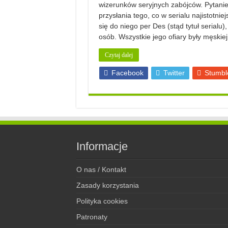
wizerunków seryjnych zabójców. Pytanie
przysłania tego, co w serialu najistotni
się do niego per Des (stąd tytuł seria
osób. Wszystkie jego ofiary były męskiej
Czytaj dalej
Facebook
Twitter
Stumbl
Informacje
O nas / Kontakt
Zasady korzystania
Polityka cookies
Patronaty