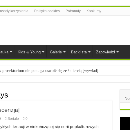
asady korzystania
Polityka cookies
Patronaty
Konkursy
auka
Kids & Young
Galerie
Backlista
Zapowiedzi
prosektorium nie pomaga oswoić się ze śmiercią [wywiad]
ietach nauki
łych
ays
No
komiksowe na 2023 rok
ecenzja]
0
Seriale
0
ykłych kreacji w niekończącej się serii popkulturowych