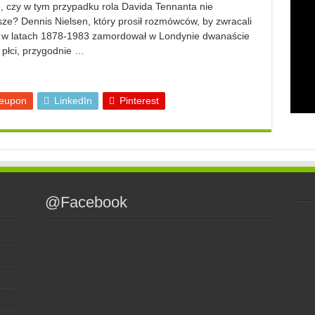
, czy w tym przypadku rola Davida Tennanta nie
ejsze? Dennis Nielsen, który prosił rozmówców, by zwracali
lu), w latach 1878-1983 zamordował w Londynie dwanaście
 płci, przygodnie …
eupon
LinkedIn
Pinterest
@Facebook