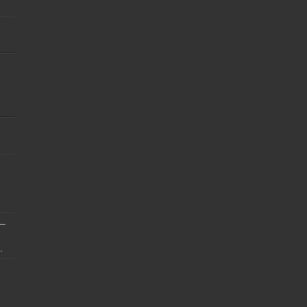
]
 –
.