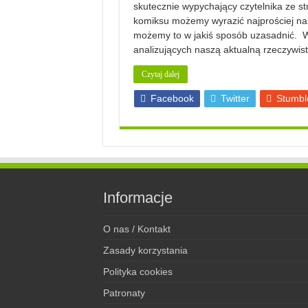
skutecznie wypychający czytelnika ze str
komiksu możemy wyrazić najprościej nas
możemy to w jakiś sposób uzasadnić. W p
analizujących naszą aktualną rzeczywis
Czytaj dalej
Facebook
Twitter
Stumbl
Informacje
O nas / Kontakt
Zasady korzystania
Polityka cookies
Patronaty