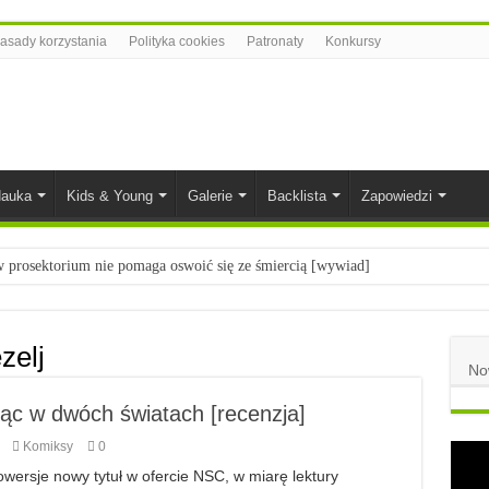
asady korzystania
Polityka cookies
Patronaty
Konkursy
auka
Kids & Young
Galerie
Backlista
Zapowiedzi
prosektorium nie pomaga oswoić się ze śmiercią [wywiad]
ietach nauki
łych
zelj
No
komiksowe na 2023 rok
jąc w dwóch światach [recenzja]
Komiksy
0
wersje nowy tytuł w ofercie NSC, w miarę lektury