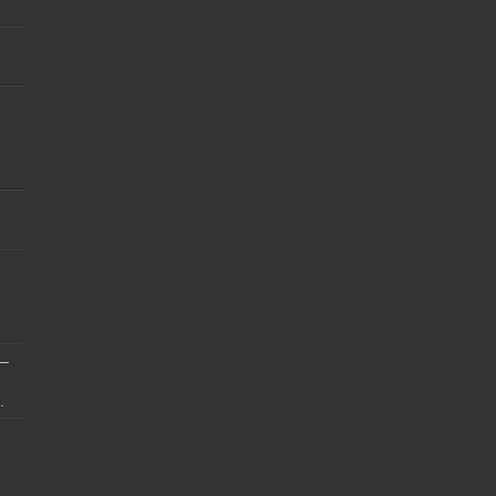
]
 –
.