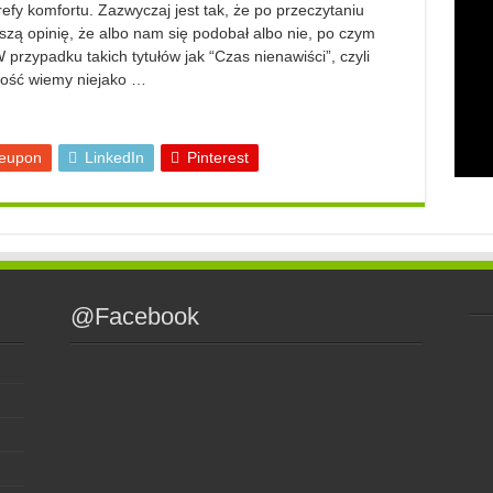
efy komfortu. Zazwyczaj jest tak, że po przeczytaniu
zą opinię, że albo nam się podobał albo nie, po czym
rzypadku takich tytułów jak “Czas nienawiści”, czyli
tość wiemy niejako …
eupon
LinkedIn
Pinterest
@Facebook