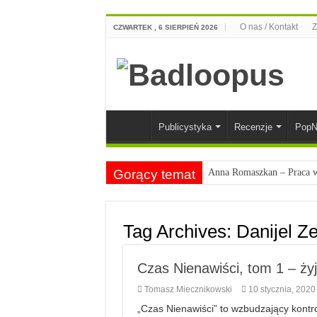
O nas / Kontakt
Z
CZWARTEK , 6 SIERPIEŃ 2026
Publicystyka
Recenzje
PopN
Gorący temat
Anna Romaszkan – Praca w 
Najciekawsze książki o kob
Najlepsze mangi dla doros
Tag Archives:
Danijel Ze
Najciekawsze zapowiedzi 
Czas Nienawiści, tom 1 – ży
Tomasz Miecznikowski
10 stycznia, 2020
„Czas Nienawiści” to wzbudzający kontro