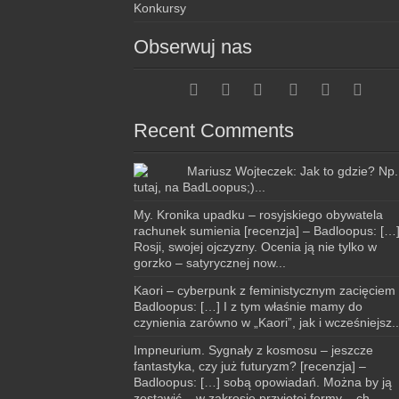
Konkursy
Obserwuj nas
Recent Comments
Mariusz Wojteczek: Jak to gdzie? Np.
tutaj, na BadLoopus;)...
My. Kronika upadku – rosyjskiego obywatela
rachunek sumienia [recenzja] – Badloopus: […
Rosji, swojej ojczyzny. Ocenia ją nie tylko w
gorzko – satyrycznej now...
Kaori – cyberpunk z feministycznym zacięciem
Badloopus: […] I z tym właśnie mamy do
czynienia zarówno w „Kaori”, jak i wcześniejsz..
Impneurium. Sygnały z kosmosu – jeszcze
fantastyka, czy już futuryzm? [recenzja] –
Badloopus: […] sobą opowiadań. Można by ją
zestawić – w zakresie przyjętej formy – ch...