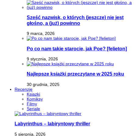
Sześć nazwisk, o których (jeszcze) nie jest
głośno, a (już) powinno
9 marca, 2026
Po co nam takie starocie, jak Poe? [felieton]
9 stycznia, 2026
Najlepsze książki przeczytane w 2025 roku
30 grudnia, 2025
Recenzje
Ksiazki
Komiksy
Filmy
Seriale
Labyrinthus – labiryntowy thriller
5 sierpnia, 2026