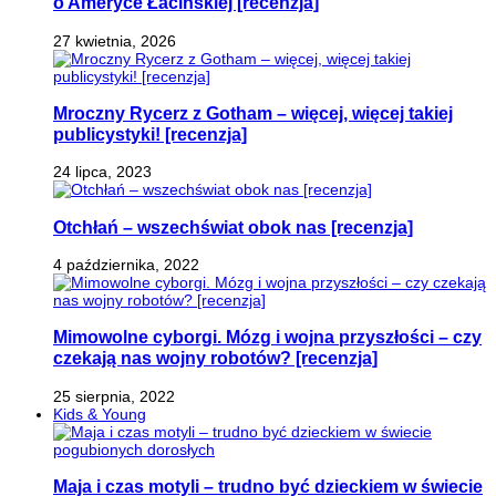
o Ameryce Łacińskiej [recenzja]
27 kwietnia, 2026
Mroczny Rycerz z Gotham – więcej, więcej takiej
publicystyki! [recenzja]
24 lipca, 2023
Otchłań – wszechświat obok nas [recenzja]
4 października, 2022
Mimowolne cyborgi. Mózg i wojna przyszłości – czy
czekają nas wojny robotów? [recenzja]
25 sierpnia, 2022
Kids & Young
Maja i czas motyli – trudno być dzieckiem w świecie