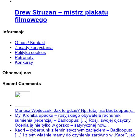
Drew Struzan – mistrz plakatu
filmowego
Informacje
O nas / Kontakt
Zasady korzystania
Polityka cookies
Patronaty
Konkursy
Obserwuj nas
Recent Comments
Mariusz Wojteczek: Jak to gdzie? Np. tutaj, na BadLoopus;)...
My. Kronika upadku – rosyjskiego obywatela rachunek
sumienia [recenzja] – Badloopus: […] Rosji, swojej ojczyzny.
Ocenia ją nie tylko w gorzko – satyrycznej now...
Kaori – cyberpunk z feministycznym zacięciem – Badloopus:
[…] I z tym właśnie mamy do czynienia zarówno w „Kaori”, jak