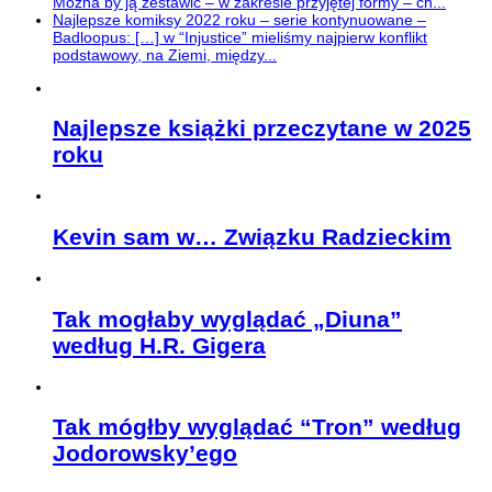
Można by ją zestawić – w zakresie przyjętej formy – ch...
Najlepsze komiksy 2022 roku – serie kontynuowane –
Badloopus: […] w “Injustice” mieliśmy najpierw konflikt
podstawowy, na Ziemi, między...
Najlepsze książki przeczytane w 2025
roku
Kevin sam w… Związku Radzieckim
Tak mogłaby wyglądać „Diuna”
według H.R. Gigera
Tak mógłby wyglądać “Tron” według
Jodorowsky’ego