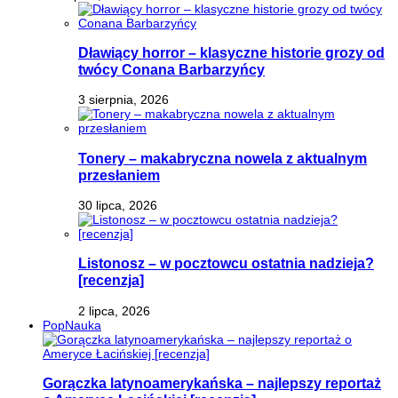
Dławiący horror – klasyczne historie grozy od
twócy Conana Barbarzyńcy
3 sierpnia, 2026
Tonery – makabryczna nowela z aktualnym
przesłaniem
30 lipca, 2026
Listonosz – w pocztowcu ostatnia nadzieja?
[recenzja]
2 lipca, 2026
PopNauka
Gorączka latynoamerykańska – najlepszy reportaż