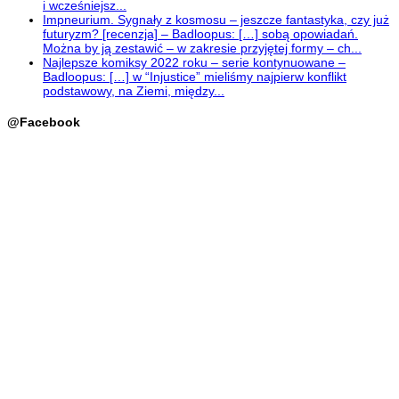
i wcześniejsz...
Impneurium. Sygnały z kosmosu – jeszcze fantastyka, czy już
futuryzm? [recenzja] – Badloopus: […] sobą opowiadań.
Można by ją zestawić – w zakresie przyjętej formy – ch...
Najlepsze komiksy 2022 roku – serie kontynuowane –
Badloopus: […] w “Injustice” mieliśmy najpierw konflikt
podstawowy, na Ziemi, między...
@Facebook