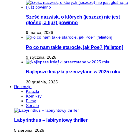
Sześć nazwisk, o których (jeszcze) nie jest
głośno, a (już) powinno
9 marca, 2026
Po co nam takie starocie, jak Poe? [felieton]
9 stycznia, 2026
Najlepsze książki przeczytane w 2025 roku
30 grudnia, 2025
Recenzje
Ksiazki
Komiksy
Filmy
Seriale
Labyrinthus – labiryntowy thriller
5 sierpnia, 2026