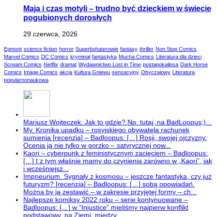
Maja i czas motyli – trudno być dzieckiem w świecie
pogubionych dorosłych
29 czerwca, 2026
Egmont
science fiction
horror
Superbohaterowie
fantasy
thriller
Non Stop Comics
Marvel Comics
DC Comics
kryminał
fantastyka
Mucha Comics
Literatura dla dzieci
Scream Comics
Netflix
dramat
Wydawnictwo Lost in Time
postapokalipsa
Dark Horse
Comics
Image Comics
akcja
Kultura Gniewu
sensacyjny
Obyczajowy
Literatura
popularnonaukowa
Mariusz Wojteczek: Jak to gdzie? Np. tutaj, na BadLoopus;)...
My. Kronika upadku – rosyjskiego obywatela rachunek
sumienia [recenzja] – Badloopus: […] Rosji, swojej ojczyzny.
Ocenia ją nie tylko w gorzko – satyrycznej now...
Kaori – cyberpunk z feministycznym zacięciem – Badloopus:
[…] I z tym właśnie mamy do czynienia zarówno w „Kaori”, jak
i wcześniejsz...
Impneurium. Sygnały z kosmosu – jeszcze fantastyka, czy już
futuryzm? [recenzja] – Badloopus: […] sobą opowiadań.
Można by ją zestawić – w zakresie przyjętej formy – ch...
Najlepsze komiksy 2022 roku – serie kontynuowane –
Badloopus: […] w “Injustice” mieliśmy najpierw konflikt
podstawowy, na Ziemi, między...