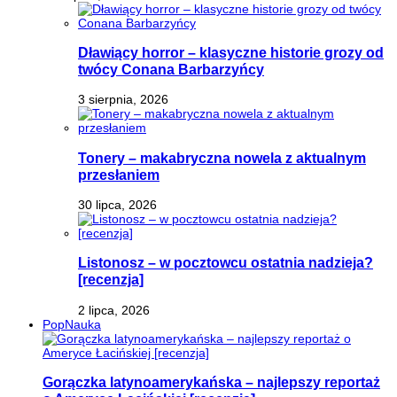
Dławiący horror – klasyczne historie grozy od
twócy Conana Barbarzyńcy
3 sierpnia, 2026
Tonery – makabryczna nowela z aktualnym
przesłaniem
30 lipca, 2026
Listonosz – w pocztowcu ostatnia nadzieja?
[recenzja]
2 lipca, 2026
PopNauka
Gorączka latynoamerykańska – najlepszy reportaż