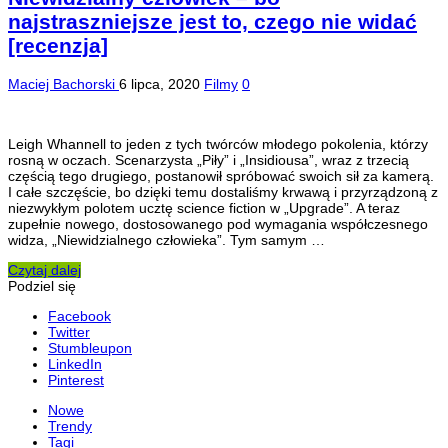
najstraszniejsze jest to, czego nie widać
[recenzja]
Maciej Bachorski
6 lipca, 2020
Filmy
0
Leigh Whannell to jeden z tych twórców młodego pokolenia, którzy
rosną w oczach. Scenarzysta „Piły” i „Insidiousa”, wraz z trzecią
częścią tego drugiego, postanowił spróbować swoich sił za kamerą.
I całe szczęście, bo dzięki temu dostaliśmy krwawą i przyrządzoną z
niezwykłym polotem ucztę science fiction w „Upgrade”. A teraz
zupełnie nowego, dostosowanego pod wymagania współczesnego
widza, „Niewidzialnego człowieka”. Tym samym …
Czytaj dalej
Podziel się
Facebook
Twitter
Stumbleupon
LinkedIn
Pinterest
Nowe
Trendy
Tagi