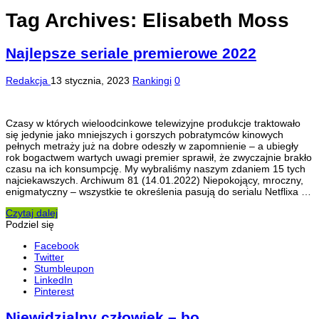
Tag Archives:
Elisabeth Moss
Najlepsze seriale premierowe 2022
Redakcja
13 stycznia, 2023
Rankingi
0
Czasy w których wieloodcinkowe telewizyjne produkcje traktowało
się jedynie jako mniejszych i gorszych pobratymców kinowych
pełnych metraży już na dobre odeszły w zapomnienie – a ubiegły
rok bogactwem wartych uwagi premier sprawił, że zwyczajnie brakło
czasu na ich konsumpcję. My wybraliśmy naszym zdaniem 15 tych
najciekawszych. Archiwum 81 (14.01.2022) Niepokojący, mroczny,
enigmatyczny – wszystkie te określenia pasują do serialu Netflixa …
Czytaj dalej
Podziel się
Facebook
Twitter
Stumbleupon
LinkedIn
Pinterest
Niewidzialny człowiek – bo