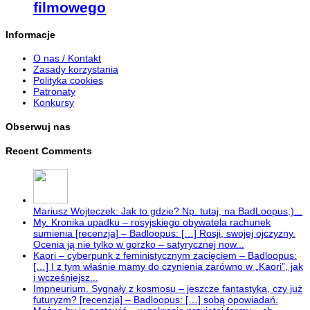
filmowego
Informacje
O nas / Kontakt
Zasady korzystania
Polityka cookies
Patronaty
Konkursy
Obserwuj nas
Recent Comments
Mariusz Wojteczek: Jak to gdzie? Np. tutaj, na BadLoopus;)...
My. Kronika upadku – rosyjskiego obywatela rachunek
sumienia [recenzja] – Badloopus: […] Rosji, swojej ojczyzny.
Ocenia ją nie tylko w gorzko – satyrycznej now...
Kaori – cyberpunk z feministycznym zacięciem – Badloopus:
[…] I z tym właśnie mamy do czynienia zarówno w „Kaori”, jak
i wcześniejsz...
Impneurium. Sygnały z kosmosu – jeszcze fantastyka, czy już
futuryzm? [recenzja] – Badloopus: […] sobą opowiadań.