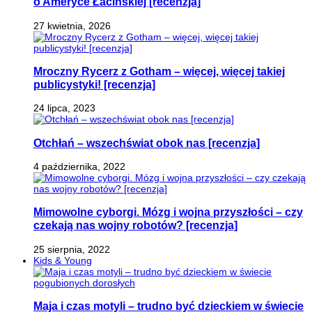
o Ameryce Łacińskiej [recenzja]
27 kwietnia, 2026
Mroczny Rycerz z Gotham – więcej, więcej takiej
publicystyki! [recenzja]
24 lipca, 2023
Otchłań – wszechświat obok nas [recenzja]
4 października, 2022
Mimowolne cyborgi. Mózg i wojna przyszłości – czy
czekają nas wojny robotów? [recenzja]
25 sierpnia, 2022
Kids & Young
Maja i czas motyli – trudno być dzieckiem w świecie