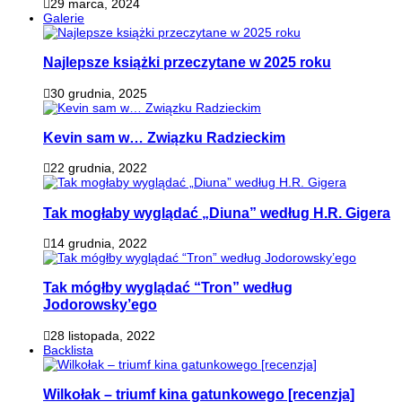
29 marca, 2024
Galerie
Najlepsze książki przeczytane w 2025 roku
30 grudnia, 2025
Kevin sam w… Związku Radzieckim
22 grudnia, 2022
Tak mogłaby wyglądać „Diuna” według H.R. Gigera
14 grudnia, 2022
Tak mógłby wyglądać “Tron” według
Jodorowsky’ego
28 listopada, 2022
Backlista
Wilkołak – triumf kina gatunkowego [recenzja]