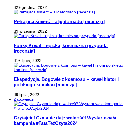
29 grudnia, 2022
Pełzająca śmierć – aligatornado [recenzja]
9 września, 2022
Funky Koval – epicka, kosmiczna przygoda
[recenzja]
16 lipca, 2022
Ekspedycja. Bogowie z kosmosu – kawał historii
polskiego komiksu [recenzja]
9 lipca, 2022
Zapowiedzi
Czytajcie! Czytanie daje wolność! Wystartowała
kampania #TataTeżCzyta2024