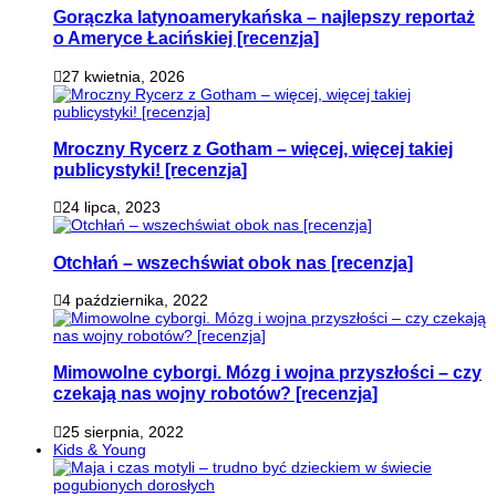
Gorączka latynoamerykańska – najlepszy reportaż
o Ameryce Łacińskiej [recenzja]
27 kwietnia, 2026
Mroczny Rycerz z Gotham – więcej, więcej takiej
publicystyki! [recenzja]
24 lipca, 2023
Otchłań – wszechświat obok nas [recenzja]
4 października, 2022
Mimowolne cyborgi. Mózg i wojna przyszłości – czy
czekają nas wojny robotów? [recenzja]
25 sierpnia, 2022
Kids & Young