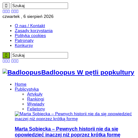
czwartek , 6 sierpień 2026
O nas / Kontakt
Zasady korzystania
Polityka cookies
Patronaty
Konkursy
Badloopus W pętli popkultury
Home
Publicystyka
Artykuły
Rankingi
Wywiady
Felietony
Marta Sobiecka – Pewnych historii nie da się
opowiedzieć inaczej niż poprzez krótką formę