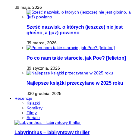
9 maja, 2026
Sześć nazwisk, o których (jeszcze) nie jest
głośno, a (już) powinno
9 marca, 2026
Po co nam takie starocie, jak Poe? [felieton]
9 stycznia, 2026
Najlepsze książki przeczytane w 2025 roku
30 grudnia, 2025
Recenzje
Ksiazki
Komiksy
Filmy
Seriale
Labyrinthus – labiryntowy thriller