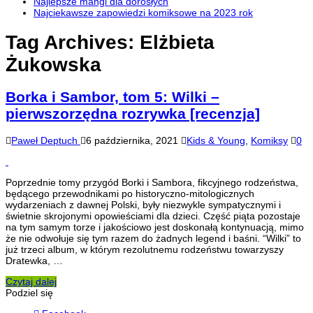
Najlepsze mangi dla dorosłych
Najciekawsze zapowiedzi komiksowe na 2023 rok
Tag Archives:
Elżbieta
Żukowska
Borka i Sambor, tom 5: Wilki –
pierwszorzędna rozrywka [recenzja]
Paweł Deptuch
6 października, 2021
Kids & Young
,
Komiksy
0
Poprzednie tomy przygód Borki i Sambora, fikcyjnego rodzeństwa,
będącego przewodnikami po historyczno-mitologicznych
wydarzeniach z dawnej Polski, były niezwykle sympatycznymi i
świetnie skrojonymi opowieściami dla dzieci. Część piąta pozostaje
na tym samym torze i jakościowo jest doskonałą kontynuacją, mimo
że nie odwołuje się tym razem do żadnych legend i baśni. “Wilki” to
już trzeci album, w którym rezolutnemu rodzeństwu towarzyszy
Dratewka, …
Czytaj dalej
Podziel się