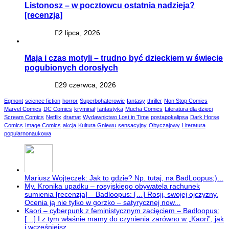
Listonosz – w pocztowcu ostatnia nadzieja?
[recenzja]
2 lipca, 2026
Maja i czas motyli – trudno być dzieckiem w świecie
pogubionych dorosłych
29 czerwca, 2026
Egmont
science fiction
horror
Superbohaterowie
fantasy
thriller
Non Stop Comics
Marvel Comics
DC Comics
kryminał
fantastyka
Mucha Comics
Literatura dla dzieci
Scream Comics
Netflix
dramat
Wydawnictwo Lost in Time
postapokalipsa
Dark Horse
Comics
Image Comics
akcja
Kultura Gniewu
sensacyjny
Obyczajowy
Literatura
popularnonaukowa
Mariusz Wojteczek: Jak to gdzie? Np. tutaj, na BadLoopus;)...
My. Kronika upadku – rosyjskiego obywatela rachunek
sumienia [recenzja] – Badloopus: […] Rosji, swojej ojczyzny.
Ocenia ją nie tylko w gorzko – satyrycznej now...
Kaori – cyberpunk z feministycznym zacięciem – Badloopus:
[…] I z tym właśnie mamy do czynienia zarówno w „Kaori”, jak
i wcześniejsz...