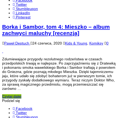
Facebook
Twitter
Stumbleupon
LinkedIn
Pinterest
Borka i Sambor, tom 4: Mieszko – album
zachwyci maluchy [recenzja]
Paweł Deptuch
24 czerwca, 2020
Kids & Young
,
Komiksy
0
Zdumiewające przygody rezolutnego rodzeństwa w czasach
przedpolskich trwają w najlepsze. Po zaprzyjaźnieniu się z Dratewką
i pokonaniu smoka wawelskiego Borka i Sambor trafiają z powrotem
do Gniezna, gdzie poznają młodego Mieszka. Dzięki tajemniczemu
jaju, które udało się zdobyć bohaterom już w pierwszym tomie, ich
przygody zyskały dodatkowego wymiaru. Teraz niczym Doktor Who,
za sprawą magicznego przedmiotu, mogą przemieszczać się
zarówno …
Czytaj dalej
Podziel się
Facebook
Twitter
Stumbleupon