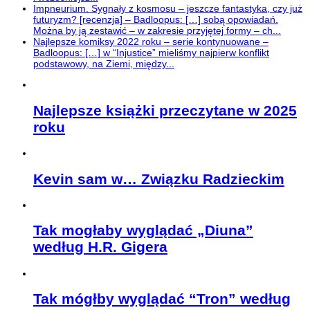
Impneurium. Sygnały z kosmosu – jeszcze fantastyka, czy już
futuryzm? [recenzja] – Badloopus: […] sobą opowiadań.
Można by ją zestawić – w zakresie przyjętej formy – ch...
Najlepsze komiksy 2022 roku – serie kontynuowane –
Badloopus: […] w “Injustice” mieliśmy najpierw konflikt
podstawowy, na Ziemi, między...
Najlepsze książki przeczytane w 2025
roku
Kevin sam w… Związku Radzieckim
Tak mogłaby wyglądać „Diuna”
według H.R. Gigera
Tak mógłby wyglądać “Tron” według