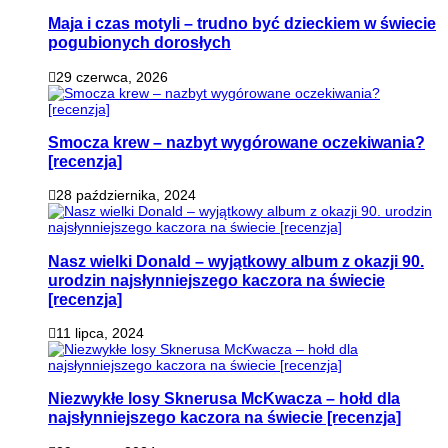
Maja i czas motyli – trudno być dzieckiem w świecie
pogubionych dorosłych
29 czerwca, 2026
Smocza krew – nazbyt wygórowane oczekiwania?
[recenzja]
28 października, 2024
Nasz wielki Donald – wyjątkowy album z okazji 90.
urodzin najsłynniejszego kaczora na świecie
[recenzja]
11 lipca, 2024
Niezwykłe losy Sknerusa McKwacza – hołd dla
najsłynniejszego kaczora na świecie [recenzja]