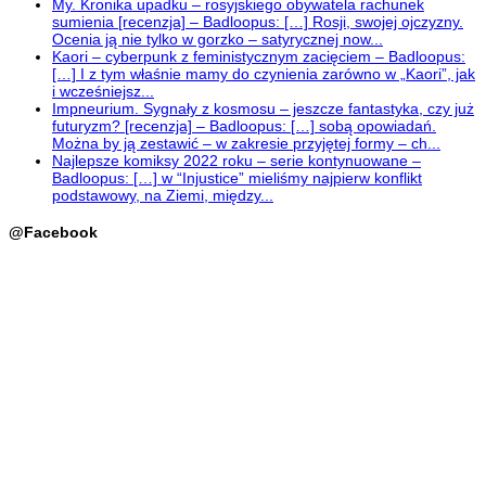
My. Kronika upadku – rosyjskiego obywatela rachunek
sumienia [recenzja] – Badloopus: […] Rosji, swojej ojczyzny.
Ocenia ją nie tylko w gorzko – satyrycznej now...
Kaori – cyberpunk z feministycznym zacięciem – Badloopus:
[…] I z tym właśnie mamy do czynienia zarówno w „Kaori”, jak
i wcześniejsz...
Impneurium. Sygnały z kosmosu – jeszcze fantastyka, czy już
futuryzm? [recenzja] – Badloopus: […] sobą opowiadań.
Można by ją zestawić – w zakresie przyjętej formy – ch...
Najlepsze komiksy 2022 roku – serie kontynuowane –
Badloopus: […] w “Injustice” mieliśmy najpierw konflikt
podstawowy, na Ziemi, między...
@Facebook