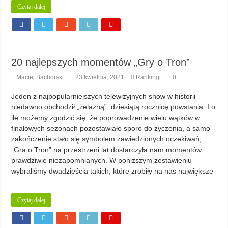
Czytaj dalej
20 najlepszych momentów „Gry o Tron”
Maciej Bachorski
23 kwietnia, 2021
Rankingi
0
Jeden z najpopularniejszych telewizyjnych show w historii
niedawno obchodził „żelazną”, dziesiątą rocznicę powstania. I o
ile możemy zgodzić się, że poprowadzenie wielu wątków w
finałowych sezonach pozostawiało sporo do życzenia, a samo
zakończenie stało się symbolem zawiedzionych oczekiwań,
„Gra o Tron” na przestrzeni lat dostarczyła nam momentów
prawdziwie niezapomnianych. W poniższym zestawieniu
wybraliśmy dwadzieścia takich, które zrobiły na nas największe
…
Czytaj dalej