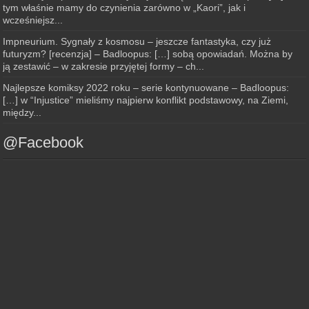
tym właśnie mamy do czynienia zarówno w „Kaori”, jak i
wcześniejsz...
Impneurium. Sygnały z kosmosu – jeszcze fantastyka, czy już
futuryzm? [recenzja] – Badloopus: […] sobą opowiadań. Można by
ją zestawić – w zakresie przyjętej formy – ch...
Najlepsze komiksy 2022 roku – serie kontynuowane – Badloopus:
[…] w “Injustice” mieliśmy najpierw konflikt podstawowy, na Ziemi,
między...
@Facebook