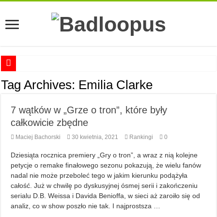
Anna Romaszkan – Praca w prosektorium nie pomaga oswoić się ze śmiercią
Tag Archives:
Emilia Clarke
Najciekawsze książki o kobietach nauki
7 wątków w „Grze o tron”, które były
Najlepsze mangi dla dorosłych
całkowicie zbędne
Najciekawsze zapowiedzi komiksowe na 2023 rok
Maciej Bachorski
30 kwietnia, 2021
Rankingi
0
Dziesiąta rocznica premiery „Gry o tron”, a wraz z nią kolejne
petycje o remake finałowego sezonu pokazują, że wielu fanów
nadal nie może przeboleć tego w jakim kierunku podążyła
całość. Już w chwilę po dyskusyjnej ósmej serii i zakończeniu
serialu D.B. Weissa i Davida Benioffa, w sieci aż zaroiło się od
analiz, co w show poszło nie tak. I najprostsza …