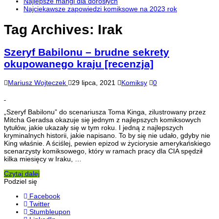
Najlepsze mangi dla dorosłych
Najciekawsze zapowiedzi komiksowe na 2023 rok
Tag Archives:
Irak
Szeryf Babilonu – brudne sekrety
okupowanego kraju [recenzja]
Mariusz Wojteczek
29 lipca, 2021
Komiksy
0
„Szeryf Babilonu” do scenariusza Toma Kinga, zilustrowany przez
Mitcha Geradsa okazuje się jednym z najlepszych komiksowych
tytułów, jakie ukazały się w tym roku. I jedną z najlepszych
kryminalnych historii, jakie napisano. To by się nie udało, gdyby nie
King właśnie. A ściślej, pewien epizod w życiorysie amerykańskiego
scenarzysty komiksowego, który w ramach pracy dla CIA spędził
kilka miesięcy w Iraku, …
Czytaj dalej
Podziel się
Facebook
Twitter
Stumbleupon