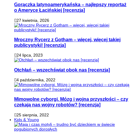
Gorączka latynoamerykańska – najlepszy reportaż
o Ameryce Łacińskiej [recenzja]
27 kwietnia, 2026
Mroczny Rycerz z Gotham – więcej, więcej takiej
publicystyki! [recenzja]
24 lipca, 2023
Otchłań – wszechświat obok nas [recenzja]
4 października, 2022
Mimowolne cyborgi. Mózg i wojna przyszłości – czy
czekają nas wojny robotów? [recenzja]
25 sierpnia, 2022
Kids & Young