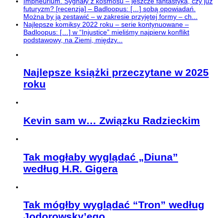
Impneurium. Sygnały z kosmosu – jeszcze fantastyka, czy już
futuryzm? [recenzja] – Badloopus: […] sobą opowiadań.
Można by ją zestawić – w zakresie przyjętej formy – ch...
Najlepsze komiksy 2022 roku – serie kontynuowane –
Badloopus: […] w “Injustice” mieliśmy najpierw konflikt
podstawowy, na Ziemi, między...
Najlepsze książki przeczytane w 2025
roku
Kevin sam w… Związku Radzieckim
Tak mogłaby wyglądać „Diuna”
według H.R. Gigera
Tak mógłby wyglądać “Tron” według
Jodorowsky’ego