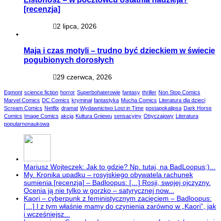
[recenzja]
2 lipca, 2026
Maja i czas motyli – trudno być dzieckiem w świecie
pogubionych dorosłych
29 czerwca, 2026
Egmont
science fiction
horror
Superbohaterowie
fantasy
thriller
Non Stop Comics
Marvel Comics
DC Comics
kryminał
fantastyka
Mucha Comics
Literatura dla dzieci
Scream Comics
Netflix
dramat
Wydawnictwo Lost in Time
postapokalipsa
Dark Horse
Comics
Image Comics
akcja
Kultura Gniewu
sensacyjny
Obyczajowy
Literatura
popularnonaukowa
Mariusz Wojteczek: Jak to gdzie? Np. tutaj, na BadLoopus;)...
My. Kronika upadku – rosyjskiego obywatela rachunek
sumienia [recenzja] – Badloopus: […] Rosji, swojej ojczyzny.
Ocenia ją nie tylko w gorzko – satyrycznej now...
Kaori – cyberpunk z feministycznym zacięciem – Badloopus:
[…] I z tym właśnie mamy do czynienia zarówno w „Kaori”, jak
i wcześniejsz...