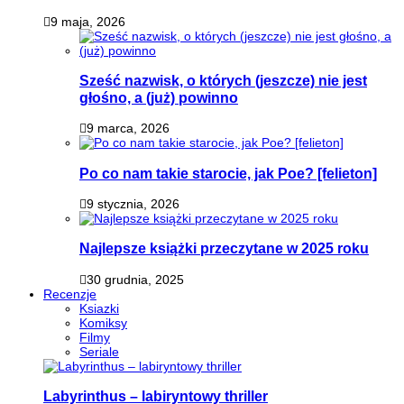
9 maja, 2026
Sześć nazwisk, o których (jeszcze) nie jest
głośno, a (już) powinno
9 marca, 2026
Po co nam takie starocie, jak Poe? [felieton]
9 stycznia, 2026
Najlepsze książki przeczytane w 2025 roku
30 grudnia, 2025
Recenzje
Ksiazki
Komiksy
Filmy
Seriale
Labyrinthus – labiryntowy thriller