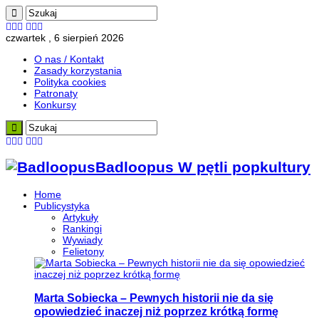
czwartek , 6 sierpień 2026
O nas / Kontakt
Zasady korzystania
Polityka cookies
Patronaty
Konkursy
Badloopus W pętli popkultury
Home
Publicystyka
Artykuły
Rankingi
Wywiady
Felietony
Marta Sobiecka – Pewnych historii nie da się
opowiedzieć inaczej niż poprzez krótką formę