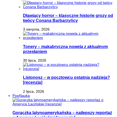
Dławiący horror – klasyczne historie grozy od
twócy Conana Barbarzyńcy
3 sierpnia, 2026
Tonery – makabryczna nowela z aktualnym
przesłaniem
30 lipca, 2026
Listonosz – w pocztowcu ostatnia nadzieja?
[recenzja]
2 lipca, 2026
PopNauka
Gorączka latynoamerykańska – najlepszy reportaż