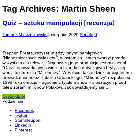
Tag Archives:
Martin Sheen
Quiz – sztuka manipulacji [recenzja]
Tomasz Miecznikowski
4 sierpnia, 2020
Seriale
0
Stephen Frears, reżyser między innymi pamiętnych
“Niebezpiecznych związków”, w ostatnich latach tworzył przede
wszystkim dla telewizji. Najnowszą jego produkcją jest miniserial
“Quiz”, opowiadający o wielkim skandalu dotyczącym brytyjskiej
wersji teleturnieju “Milionerzy”. W Polsce, także dzięki umiejętnemu
prowadzeniu przez Huberta Urbańskiego, “Milionerzy” rozpalali od
1999 roku emocje – zgodnie z tytułem show – siedzących przed
telewizorami milionów Polaków. Jak dowiadujemy się …
Czytaj dalej
Podziel się
Facebook
Twitter
Stumbleupon
LinkedIn
Pinterest