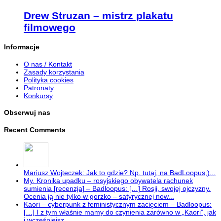
Drew Struzan – mistrz plakatu
filmowego
Informacje
O nas / Kontakt
Zasady korzystania
Polityka cookies
Patronaty
Konkursy
Obserwuj nas
Recent Comments
Mariusz Wojteczek: Jak to gdzie? Np. tutaj, na BadLoopus;)...
My. Kronika upadku – rosyjskiego obywatela rachunek
sumienia [recenzja] – Badloopus: […] Rosji, swojej ojczyzny.
Ocenia ją nie tylko w gorzko – satyrycznej now...
Kaori – cyberpunk z feministycznym zacięciem – Badloopus:
[…] I z tym właśnie mamy do czynienia zarówno w „Kaori”, jak
i wcześniejsz...