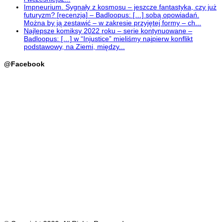
Impneurium. Sygnały z kosmosu – jeszcze fantastyka, czy już
futuryzm? [recenzja] – Badloopus: […] sobą opowiadań.
Można by ją zestawić – w zakresie przyjętej formy – ch...
Najlepsze komiksy 2022 roku – serie kontynuowane –
Badloopus: […] w “Injustice” mieliśmy najpierw konflikt
podstawowy, na Ziemi, między...
@Facebook