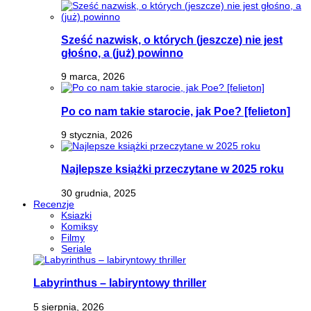
Sześć nazwisk, o których (jeszcze) nie jest
głośno, a (już) powinno
9 marca, 2026
Po co nam takie starocie, jak Poe? [felieton]
9 stycznia, 2026
Najlepsze książki przeczytane w 2025 roku
30 grudnia, 2025
Recenzje
Ksiazki
Komiksy
Filmy
Seriale
Labyrinthus – labiryntowy thriller
5 sierpnia, 2026