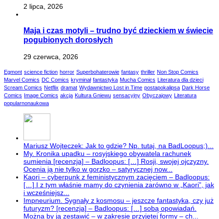
2 lipca, 2026
Maja i czas motyli – trudno być dzieckiem w świecie
pogubionych dorosłych
29 czerwca, 2026
Egmont
science fiction
horror
Superbohaterowie
fantasy
thriller
Non Stop Comics
Marvel Comics
DC Comics
kryminał
fantastyka
Mucha Comics
Literatura dla dzieci
Scream Comics
Netflix
dramat
Wydawnictwo Lost in Time
postapokalipsa
Dark Horse
Comics
Image Comics
akcja
Kultura Gniewu
sensacyjny
Obyczajowy
Literatura
popularnonaukowa
Mariusz Wojteczek: Jak to gdzie? Np. tutaj, na BadLoopus;)...
My. Kronika upadku – rosyjskiego obywatela rachunek
sumienia [recenzja] – Badloopus: […] Rosji, swojej ojczyzny.
Ocenia ją nie tylko w gorzko – satyrycznej now...
Kaori – cyberpunk z feministycznym zacięciem – Badloopus:
[…] I z tym właśnie mamy do czynienia zarówno w „Kaori”, jak
i wcześniejsz...
Impneurium. Sygnały z kosmosu – jeszcze fantastyka, czy już
futuryzm? [recenzja] – Badloopus: […] sobą opowiadań.
Można by ją zestawić – w zakresie przyjętej formy – ch...