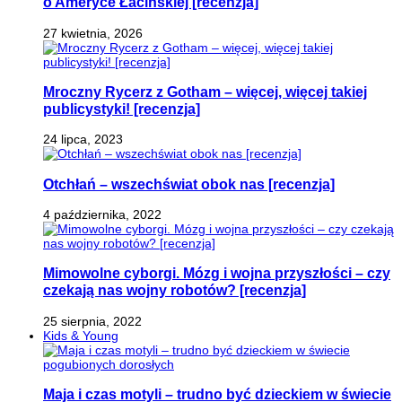
o Ameryce Łacińskiej [recenzja]
27 kwietnia, 2026
Mroczny Rycerz z Gotham – więcej, więcej takiej
publicystyki! [recenzja]
24 lipca, 2023
Otchłań – wszechświat obok nas [recenzja]
4 października, 2022
Mimowolne cyborgi. Mózg i wojna przyszłości – czy
czekają nas wojny robotów? [recenzja]
25 sierpnia, 2022
Kids & Young
Maja i czas motyli – trudno być dzieckiem w świecie