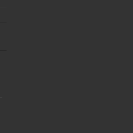
]
 –
.