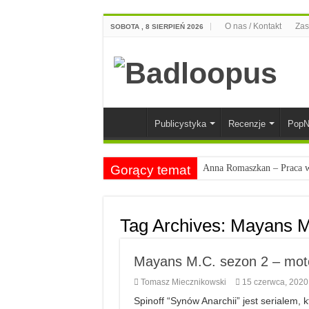
O nas / Kontakt
Zas
SOBOTA , 8 SIERPIEŃ 2026
Publicystyka
Recenzje
PopN
Gorący temat
Anna Romaszkan – Praca w 
Najciekawsze książki o kob
Najlepsze mangi dla doros
Tag Archives:
Mayans M
Najciekawsze zapowiedzi 
Mayans M.C. sezon 2 – moto
Tomasz Miecznikowski
15 czerwca, 2020
Spinoff “Synów Anarchii” jest serialem,