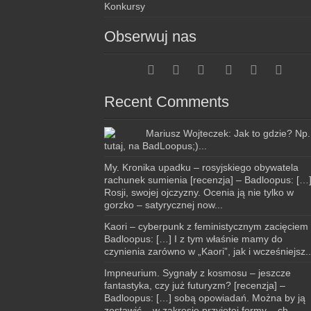
Konkursy
Obserwuj nas
Recent Comments
Mariusz Wojteczek: Jak to gdzie? Np.
tutaj, na BadLoopus;)...
My. Kronika upadku – rosyjskiego obywatela
rachunek sumienia [recenzja] – Badloopus: […
Rosji, swojej ojczyzny. Ocenia ją nie tylko w
gorzko – satyrycznej now...
Kaori – cyberpunk z feministycznym zacięciem
Badloopus: […] I z tym właśnie mamy do
czynienia zarówno w „Kaori”, jak i wcześniejsz..
Impneurium. Sygnały z kosmosu – jeszcze
fantastyka, czy już futuryzm? [recenzja] –
Badloopus: […] sobą opowiadań. Można by ją
zestawić – w zakresie przyjętej formy – ch...