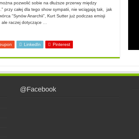
 i można pozwolić sobie na dłuższe przerwy między
przy całej dla tego show sympatii, nie wciągają tak, jak
Twórca “Synów Anarchii”, Kurt Sutter już podczas emisji
, ale raczej dotyczące …
eupon
LinkedIn
Pinterest
@Facebook