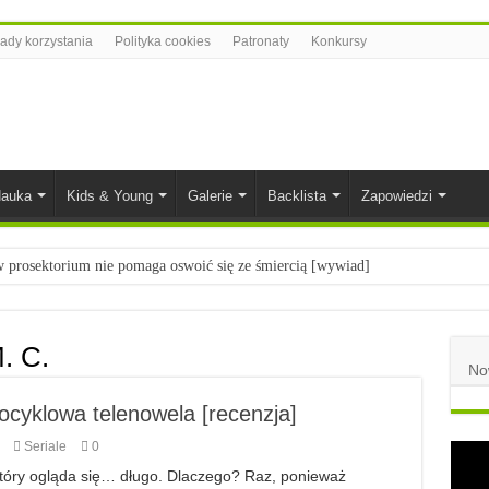
ady korzystania
Polityka cookies
Patronaty
Konkursy
auka
Kids & Young
Galerie
Backlista
Zapowiedzi
prosektorium nie pomaga oswoić się ze śmiercią [wywiad]
ietach nauki
łych
. C.
No
komiksowe na 2023 rok
cyklowa telenowela [recenzja]
Seriale
0
 który ogląda się… długo. Dlaczego? Raz, ponieważ