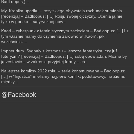
BadLoopus;)...
My. Kronika upadku – rosyjskiego obywatela rachunek sumienia
[recenzja] – Badloopus: […] Rosji, swojej ojczyzny. Ocenia ją nie
tylko w gorzko – satyrycznej now...
Kaori – cyberpunk z feministycznym zacięciem – Badloopus: […] I z
tym właśnie mamy do czynienia zarówno w „Kaori”, jak i
wcześniejsz...
Impneurium. Sygnały z kosmosu – jeszcze fantastyka, czy już
futuryzm? [recenzja] – Badloopus: […] sobą opowiadań. Można by
ją zestawić – w zakresie przyjętej formy – ch...
Najlepsze komiksy 2022 roku – serie kontynuowane – Badloopus:
[…] w “Injustice” mieliśmy najpierw konflikt podstawowy, na Ziemi,
między...
@Facebook