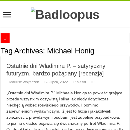
Anna Romaszkan – Praca w prosektorium nie pomaga oswoić się ze śmiercią
Tag Archives:
Michael Honig
Najciekawsze książki o kobietach nauki
Ostatnie dni Władimira P. – satyryczny
Najlepsze mangi dla dorosłych
futuryzm, bardzo pożądany [recenzja]
Najciekawsze zapowiedzi komiksowe na 2023 rok
Mariusz Wojteczek
28 lipca, 2022
Ksiazki
0
„Ostatnie dni Władimira P.” Michaela Honiga to powieść grająca
przede wszystkim oczywistą i silną jak nigdy dotychczas
niechęcią wobec rosyjskiego przywódcy. I pomimo
zapewnieniom wydawniczym, iż jest to fikcja i jakakolwiek
zbieżność z prawdziwymi osobami jest zupełnie przypadkowa,
to już na okładce pojawia się dwuznaczny portret Władimira P.
Co do okładki, to jest (niestety) adaptacją edycji oryginału, a dla