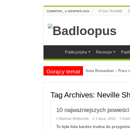
O nas / Kontakt
Z
CZWARTEK , 6 SIERPIEŃ 2026
Publicystyka
Recenzje
PopN
Gorący temat
Anna Romaszkan – Praca w 
Najciekawsze książki o kob
Najlepsze mangi dla doros
Tag Archives:
Neville S
Najciekawsze zapowiedzi 
10 najważniejszych powieści
Mariusz Wojteczek
1 lipca, 2020
Rank
To była lista bardzo trudna do przygoto