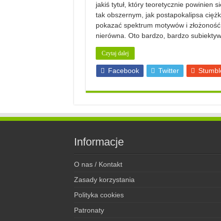
jakiś tytuł, który teoretycznie powinien 
tak obszernym, jak postapokalipsa ciężk
pokazać spektrum motywów i złożoność 
nierówna. Oto bardzo, bardzo subiekty
Czytaj dalej
Facebook
Twitter
Stumbl
Informacje
O nas / Kontakt
Zasady korzystania
Polityka cookies
Patronaty