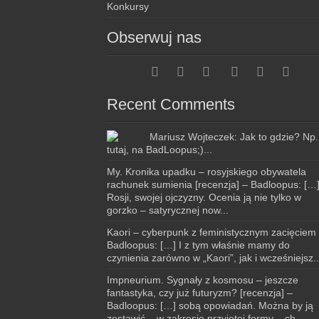
Konkursy
Obserwuj nas
Recent Comments
Mariusz Wojteczek: Jak to gdzie? Np.
tutaj, na BadLoopus;)...
My. Kronika upadku – rosyjskiego obywatela
rachunek sumienia [recenzja] – Badloopus: […
Rosji, swojej ojczyzny. Ocenia ją nie tylko w
gorzko – satyrycznej now...
Kaori – cyberpunk z feministycznym zacięciem
Badloopus: […] I z tym właśnie mamy do
czynienia zarówno w „Kaori”, jak i wcześniejsz..
Impneurium. Sygnały z kosmosu – jeszcze
fantastyka, czy już futuryzm? [recenzja] –
Badloopus: […] sobą opowiadań. Można by ją
zestawić – w zakresie przyjętej formy – ch...