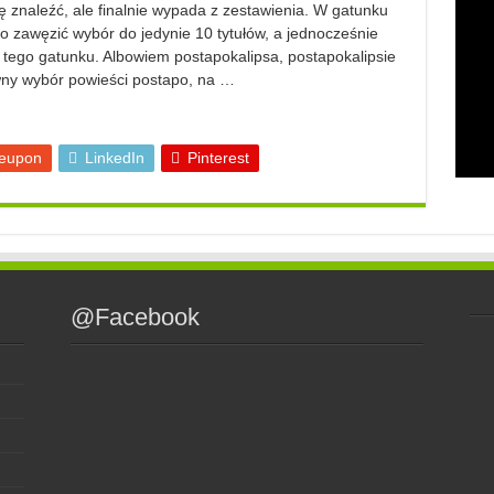
się znaleźć, ale finalnie wypada z zestawienia. W gatunku
o zawęzić wybór do jedynie 10 tytułów, a jednocześnie
tego gatunku. Albowiem postapokalipsa, postapokalipsie
wny wybór powieści postapo, na …
eupon
LinkedIn
Pinterest
@Facebook