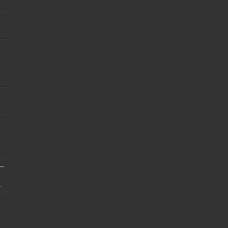
]
 –
.