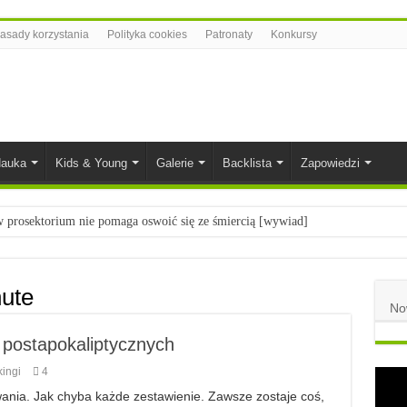
asady korzystania
Polityka cookies
Patronaty
Konkursy
auka
Kids & Young
Galerie
Backlista
Zapowiedzi
prosektorium nie pomaga oswoić się ze śmiercią [wywiad]
ietach nauki
łych
hute
No
komiksowe na 2023 rok
 postapokaliptycznych
ingi
4
wania. Jak chyba każde zestawienie. Zawsze zostaje coś,