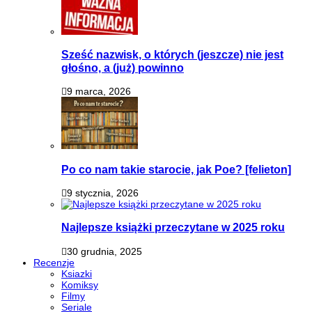
Sześć nazwisk, o których (jeszcze) nie jest
głośno, a (już) powinno
9 marca, 2026
Po co nam takie starocie, jak Poe? [felieton]
9 stycznia, 2026
Najlepsze książki przeczytane w 2025 roku
30 grudnia, 2025
Recenzje
Ksiazki
Komiksy
Filmy
Seriale