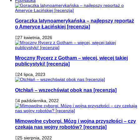
PopNauka
Gorączka latynoamerykańska – najlepszy reportaż
o Ameryce Łacińskiej [recenzja]
27 kwietnia, 2026
Mroczny Rycerz z Gotham – więcej, więcej takiej
publicystyki! [recenzja]
24 lipca, 2023
Otchłań – wszechświat obok nas [recenzja]
4 października, 2022
Mimowolne cyborgi. Mózg i wojna przyszłości – czy
czekają nas wojny robotów? [recenzja]
25 sierpnia, 2022