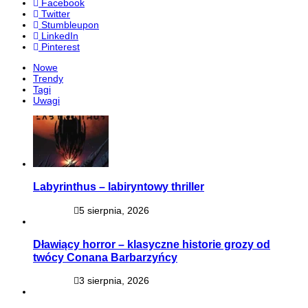
Facebook
Twitter
Stumbleupon
LinkedIn
Pinterest
Nowe
Trendy
Tagi
Uwagi
Labyrinthus – labiryntowy thriller
5 sierpnia, 2026
Dławiący horror – klasyczne historie grozy od
twócy Conana Barbarzyńcy
3 sierpnia, 2026