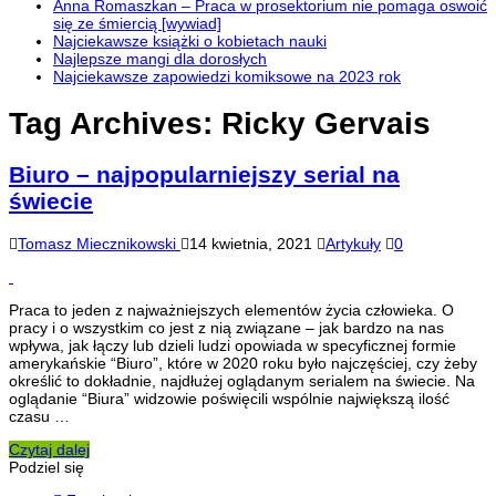
Anna Romaszkan – Praca w prosektorium nie pomaga oswoić
się ze śmiercią [wywiad]
Najciekawsze książki o kobietach nauki
Najlepsze mangi dla dorosłych
Najciekawsze zapowiedzi komiksowe na 2023 rok
Tag Archives:
Ricky Gervais
Biuro – najpopularniejszy serial na
świecie
Tomasz Miecznikowski
14 kwietnia, 2021
Artykuły
0
Praca to jeden z najważniejszych elementów życia człowieka. O
pracy i o wszystkim co jest z nią związane – jak bardzo na nas
wpływa, jak łączy lub dzieli ludzi opowiada w specyficznej formie
amerykańskie “Biuro”, które w 2020 roku było najczęściej, czy żeby
określić to dokładnie, najdłużej oglądanym serialem na świecie. Na
oglądanie “Biura” widzowie poświęcili wspólnie największą ilość
czasu …
Czytaj dalej
Podziel się