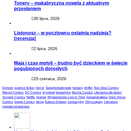
Tonery – makabryczna nowela z aktualnym
przesłaniem
30 lipca, 2026
Listonosz – w pocztowcu ostatnia nadzieja?
[recenzja]
2 lipca, 2026
Maja i czas motyli – trudno być dzieckiem w świecie
pogubionych dorosłych
29 czerwca, 2026
Egmont
science fiction
horror
Superbohaterowie
fantasy
thriller
Non Stop Comics
Marvel Comics
DC Comics
kryminał
fantastyka
Mucha Comics
Literatura dla dzieci
Scream Comics
Netflix
dramat
Wydawnictwo Lost in Time
postapokalipsa
Dark Horse
Comics
Image Comics
akcja
Kultura Gniewu
sensacyjny
Obyczajowy
Literatura
popularnonaukowa