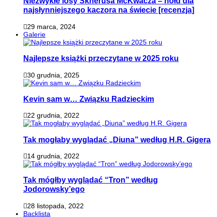
Niezwykłe losy Sknerusa McKwacza – hołd dla
najsłynniejszego kaczora na świecie [recenzja]
29 marca, 2024
Galerie
Najlepsze książki przeczytane w 2025 roku
30 grudnia, 2025
Kevin sam w… Związku Radzieckim
22 grudnia, 2022
Tak mogłaby wyglądać „Diuna” według H.R. Gigera
14 grudnia, 2022
Tak mógłby wyglądać “Tron” według
Jodorowsky’ego
28 listopada, 2022
Backlista