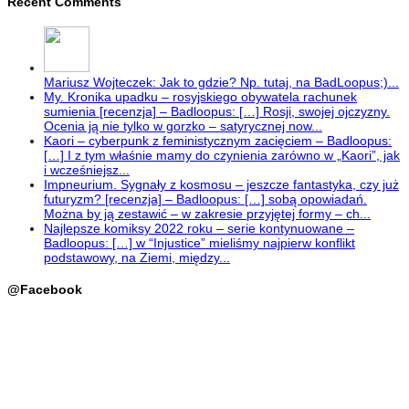
Recent Comments
Mariusz Wojteczek: Jak to gdzie? Np. tutaj, na BadLoopus;)...
My. Kronika upadku – rosyjskiego obywatela rachunek
sumienia [recenzja] – Badloopus: […] Rosji, swojej ojczyzny.
Ocenia ją nie tylko w gorzko – satyrycznej now...
Kaori – cyberpunk z feministycznym zacięciem – Badloopus:
[…] I z tym właśnie mamy do czynienia zarówno w „Kaori”, jak
i wcześniejsz...
Impneurium. Sygnały z kosmosu – jeszcze fantastyka, czy już
futuryzm? [recenzja] – Badloopus: […] sobą opowiadań.
Można by ją zestawić – w zakresie przyjętej formy – ch...
Najlepsze komiksy 2022 roku – serie kontynuowane –
Badloopus: […] w “Injustice” mieliśmy najpierw konflikt
podstawowy, na Ziemi, między...
@Facebook