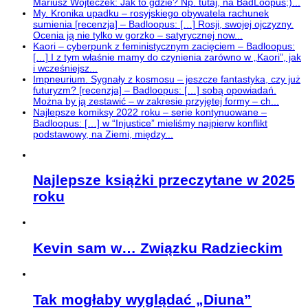
Mariusz Wojteczek: Jak to gdzie? Np. tutaj, na BadLoopus;)...
My. Kronika upadku – rosyjskiego obywatela rachunek
sumienia [recenzja] – Badloopus: […] Rosji, swojej ojczyzny.
Ocenia ją nie tylko w gorzko – satyrycznej now...
Kaori – cyberpunk z feministycznym zacięciem – Badloopus:
[…] I z tym właśnie mamy do czynienia zarówno w „Kaori”, jak
i wcześniejsz...
Impneurium. Sygnały z kosmosu – jeszcze fantastyka, czy już
futuryzm? [recenzja] – Badloopus: […] sobą opowiadań.
Można by ją zestawić – w zakresie przyjętej formy – ch...
Najlepsze komiksy 2022 roku – serie kontynuowane –
Badloopus: […] w “Injustice” mieliśmy najpierw konflikt
podstawowy, na Ziemi, między...
Najlepsze książki przeczytane w 2025
roku
Kevin sam w… Związku Radzieckim
Tak mogłaby wyglądać „Diuna”