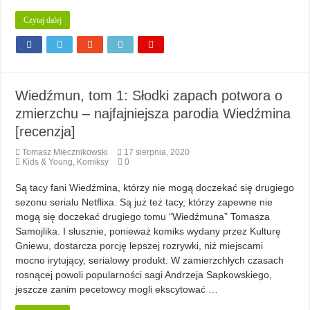
Czytaj dalej
Wiedźmun, tom 1: Słodki zapach potwora o
zmierzchu – najfajniejsza parodia Wiedźmina
[recenzja]
Tomasz Miecznikowski
17 sierpnia, 2020
Kids & Young
,
Komiksy
0
Są tacy fani Wiedźmina, którzy nie mogą doczekać się drugiego
sezonu serialu Netflixa. Są już też tacy, którzy zapewne nie
mogą się doczekać drugiego tomu “Wiedźmuna” Tomasza
Samojlika. I słusznie, ponieważ komiks wydany przez Kulturę
Gniewu, dostarcza porcję lepszej rozrywki, niż miejscami
mocno irytujący, serialowy produkt. W zamierzchłych czasach
rosnącej powoli popularności sagi Andrzeja Sapkowskiego,
jeszcze zanim pecetowcy mogli ekscytować …