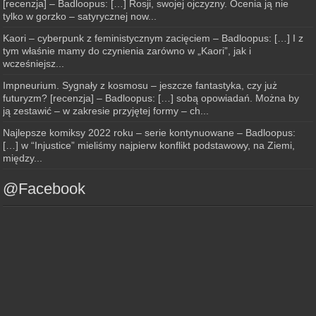
[recenzja] – Badloopus: […] Rosji, swojej ojczyzny. Ocenia ją nie
tylko w gorzko – satyrycznej now...
Kaori – cyberpunk z feministycznym zacięciem – Badloopus: […] I z
tym właśnie mamy do czynienia zarówno w „Kaori”, jak i
wcześniejsz...
Impneurium. Sygnały z kosmosu – jeszcze fantastyka, czy już
futuryzm? [recenzja] – Badloopus: […] sobą opowiadań. Można by
ją zestawić – w zakresie przyjętej formy – ch...
Najlepsze komiksy 2022 roku – serie kontynuowane – Badloopus:
[…] w “Injustice” mieliśmy najpierw konflikt podstawowy, na Ziemi,
między...
@Facebook