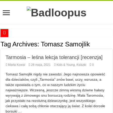
Anna Romaszkan – Praca w prosektorium nie pomaga oswoić się ze śmiercią
Tag Archives:
Tomasz Samojlik
Najciekawsze książki o kobietach nauki
Tarmosia – leśna lekcja tolerancji [recenzja]
Najlepsze mangi dla dorosłych
Marta Kowal
28 maja, 2021
Kids & Young
,
Ksiazki
0
Najciekawsze zapowiedzi komiksowe na 2023 rok
Tomasz Samojlik nigdy nie zawodzi. Jego najnowsza opowieść
dla dzieciaków, czyli „Tarmosia” znów bawi, uczy, wzrusza, a
także opowiada o tym, co w naszym ludzkim życiu
najważniejsze. Wczesną, jeszcze zimną wiosną dziwne hałasy
wyrywają z zimowego snu borsuczą rodzinę. Mała Taromosia,
jak przystało na rezolutną dziewczynkę, jest wszystkiego
ciekawa i całą sobą chłonie otaczający ją świat. Z kolei dorosłe
borsuki …