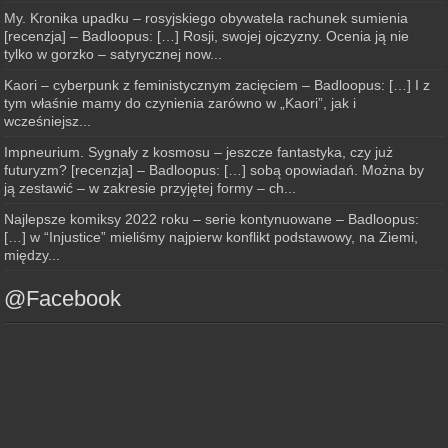
My. Kronika upadku – rosyjskiego obywatela rachunek sumienia
[recenzja] – Badloopus: […] Rosji, swojej ojczyzny. Ocenia ją nie
tylko w gorzko – satyrycznej now...
Kaori – cyberpunk z feministycznym zacięciem – Badloopus: […] I z
tym właśnie mamy do czynienia zarówno w „Kaori”, jak i
wcześniejsz...
Impneurium. Sygnały z kosmosu – jeszcze fantastyka, czy już
futuryzm? [recenzja] – Badloopus: […] sobą opowiadań. Można by
ją zestawić – w zakresie przyjętej formy – ch...
Najlepsze komiksy 2022 roku – serie kontynuowane – Badloopus:
[…] w “Injustice” mieliśmy najpierw konflikt podstawowy, na Ziemi,
między...
@Facebook