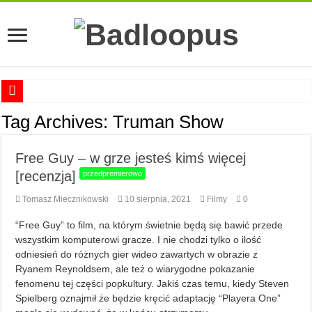
Anna Romaszkan – Praca w prosektorium nie pomaga oswoić się ze śmiercią
Tag Archives:
Truman Show
Najciekawsze książki o kobietach nauki
Free Guy – w grze jesteś kimś więcej
Najlepsze mangi dla dorosłych
[recenzja]
przedpremierowo
Najciekawsze zapowiedzi komiksowe na 2023 rok
Tomasz Miecznikowski
10 sierpnia, 2021
Filmy
0
“Free Guy” to film, na którym świetnie będą się bawić przede
wszystkim komputerowi gracze. I nie chodzi tylko o ilość
odniesień do różnych gier wideo zawartych w obrazie z
Ryanem Reynoldsem, ale też o wiarygodne pokazanie
fenomenu tej części popkultury. Jakiś czas temu, kiedy Steven
Spielberg oznajmił że będzie kręcić adaptację “Playera One”