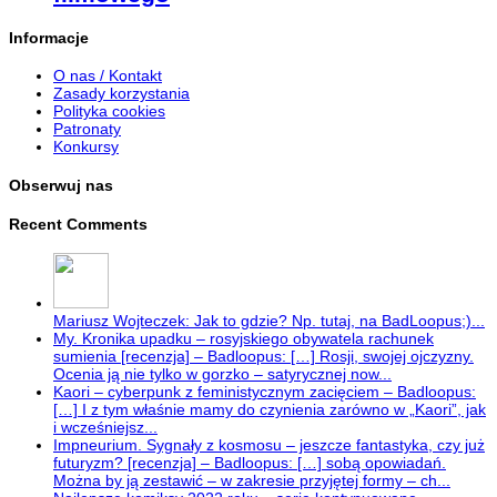
Informacje
O nas / Kontakt
Zasady korzystania
Polityka cookies
Patronaty
Konkursy
Obserwuj nas
Recent Comments
Mariusz Wojteczek: Jak to gdzie? Np. tutaj, na BadLoopus;)...
My. Kronika upadku – rosyjskiego obywatela rachunek
sumienia [recenzja] – Badloopus: […] Rosji, swojej ojczyzny.
Ocenia ją nie tylko w gorzko – satyrycznej now...
Kaori – cyberpunk z feministycznym zacięciem – Badloopus:
[…] I z tym właśnie mamy do czynienia zarówno w „Kaori”, jak
i wcześniejsz...
Impneurium. Sygnały z kosmosu – jeszcze fantastyka, czy już
futuryzm? [recenzja] – Badloopus: […] sobą opowiadań.
Można by ją zestawić – w zakresie przyjętej formy – ch...