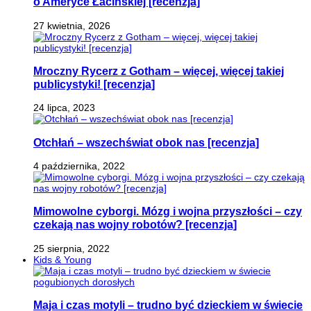
o Ameryce Łacińskiej [recenzja]
27 kwietnia, 2026
Mroczny Rycerz z Gotham – więcej, więcej takiej
publicystyki! [recenzja]
24 lipca, 2023
Otchłań – wszechświat obok nas [recenzja]
4 października, 2022
Mimowolne cyborgi. Mózg i wojna przyszłości – czy
czekają nas wojny robotów? [recenzja]
25 sierpnia, 2022
Kids & Young
Maja i czas motyli – trudno być dzieckiem w świecie