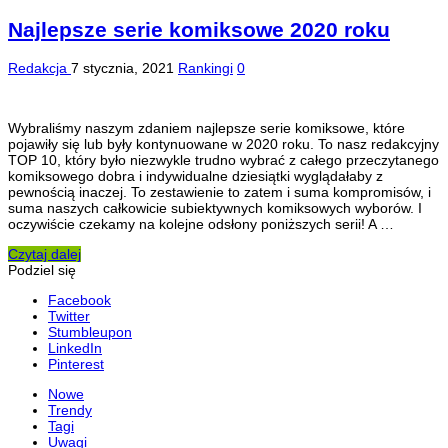
Najlepsze serie komiksowe 2020 roku
Redakcja
7 stycznia, 2021
Rankingi
0
Wybraliśmy naszym zdaniem najlepsze serie komiksowe, które
pojawiły się lub były kontynuowane w 2020 roku. To nasz redakcyjny
TOP 10, który było niezwykle trudno wybrać z całego przeczytanego
komiksowego dobra i indywidualne dziesiątki wyglądałaby z
pewnością inaczej. To zestawienie to zatem i suma kompromisów, i
suma naszych całkowicie subiektywnych komiksowych wyborów. I
oczywiście czekamy na kolejne odsłony poniższych serii! A …
Czytaj dalej
Podziel się
Facebook
Twitter
Stumbleupon
LinkedIn
Pinterest
Nowe
Trendy
Tagi
Uwagi