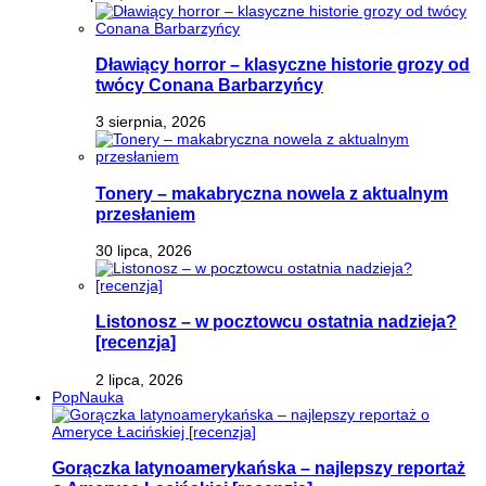
Dławiący horror – klasyczne historie grozy od
twócy Conana Barbarzyńcy
3 sierpnia, 2026
Tonery – makabryczna nowela z aktualnym
przesłaniem
30 lipca, 2026
Listonosz – w pocztowcu ostatnia nadzieja?
[recenzja]
2 lipca, 2026
PopNauka
Gorączka latynoamerykańska – najlepszy reportaż