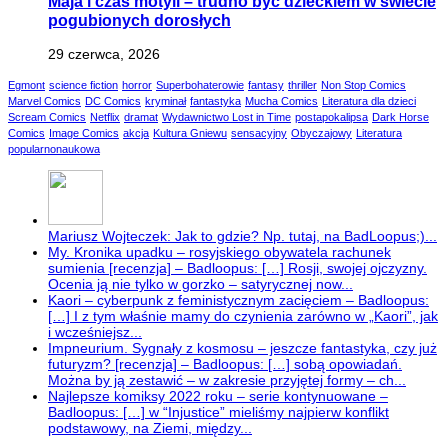
Maja i czas motyli – trudno być dzieckiem w świecie
pogubionych dorosłych
29 czerwca, 2026
Egmont
science fiction
horror
Superbohaterowie
fantasy
thriller
Non Stop Comics
Marvel Comics
DC Comics
kryminał
fantastyka
Mucha Comics
Literatura dla dzieci
Scream Comics
Netflix
dramat
Wydawnictwo Lost in Time
postapokalipsa
Dark Horse
Comics
Image Comics
akcja
Kultura Gniewu
sensacyjny
Obyczajowy
Literatura
popularnonaukowa
Mariusz Wojteczek: Jak to gdzie? Np. tutaj, na BadLoopus;)...
My. Kronika upadku – rosyjskiego obywatela rachunek
sumienia [recenzja] – Badloopus: […] Rosji, swojej ojczyzny.
Ocenia ją nie tylko w gorzko – satyrycznej now...
Kaori – cyberpunk z feministycznym zacięciem – Badloopus:
[…] I z tym właśnie mamy do czynienia zarówno w „Kaori”, jak
i wcześniejsz...
Impneurium. Sygnały z kosmosu – jeszcze fantastyka, czy już
futuryzm? [recenzja] – Badloopus: […] sobą opowiadań.
Można by ją zestawić – w zakresie przyjętej formy – ch...
Najlepsze komiksy 2022 roku – serie kontynuowane –
Badloopus: […] w “Injustice” mieliśmy najpierw konflikt
podstawowy, na Ziemi, między...