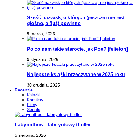
Sześć nazwisk, o których (jeszcze) nie jest
głośno, a (już) powinno
9 marca, 2026
Po co nam takie starocie, jak Poe? [felieton]
9 stycznia, 2026
Najlepsze książki przeczytane w 2025 roku
30 grudnia, 2025
Recenzje
Ksiazki
Komiksy
Filmy
Seriale
Labyrinthus – labiryntowy thriller
5 sierpnia, 2026