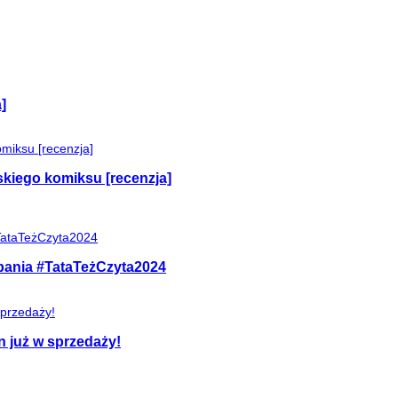
]
skiego komiksu [recenzja]
mpania #TataTeżCzyta2024
n już w sprzedaży!