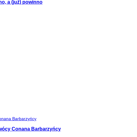
no, a (już) powinno
 twócy Conana Barbarzyńcy