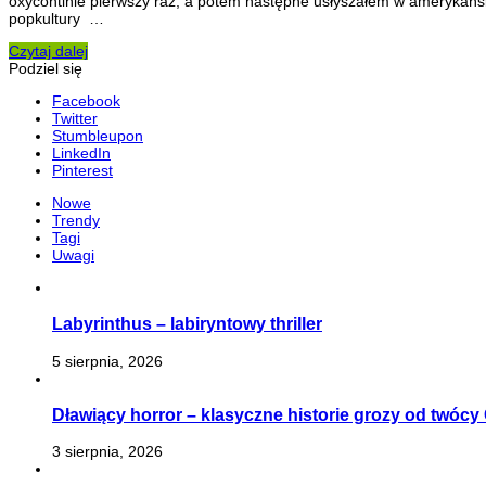
oxycontinie pierwszy raz, a potem następne usłyszałem w amerykańsk
popkultury …
Czytaj dalej
Podziel się
Facebook
Twitter
Stumbleupon
LinkedIn
Pinterest
Nowe
Trendy
Tagi
Uwagi
Labyrinthus – labiryntowy thriller
5 sierpnia, 2026
Dławiący horror – klasyczne historie grozy od twóc
3 sierpnia, 2026