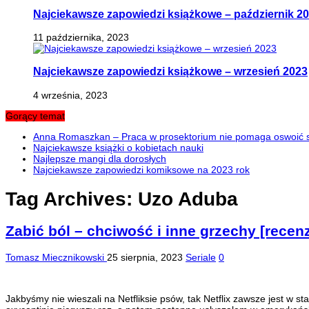
Najciekawsze zapowiedzi książkowe – październik 2
11 października, 2023
Najciekawsze zapowiedzi książkowe – wrzesień 2023
4 września, 2023
Gorący temat
Anna Romaszkan – Praca w prosektorium nie pomaga oswoić si
Najciekawsze książki o kobietach nauki
Najlepsze mangi dla dorosłych
Najciekawsze zapowiedzi komiksowe na 2023 rok
Tag Archives:
Uzo Aduba
Zabić ból – chciwość i inne grzechy [recenz
Tomasz Miecznikowski
25 sierpnia, 2023
Seriale
0
Jakbyśmy nie wieszali na Netfliksie psów, tak Netflix zawsze jest w st