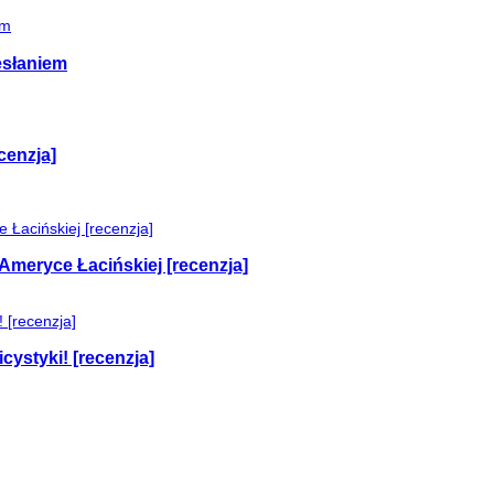
esłaniem
cenzja]
Ameryce Łacińskiej [recenzja]
cystyki! [recenzja]