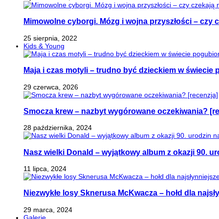
Mimowolne cyborgi. Mózg i wojna przyszłości – czy 
25 sierpnia, 2022
Kids & Young
Maja i czas motyli – trudno być dzieckiem w świeci
29 czerwca, 2026
Smocza krew – nazbyt wygórowane oczekiwania? [re
28 października, 2024
Nasz wielki Donald – wyjątkowy album z okazji 90. ur
11 lipca, 2024
Niezwykłe losy Sknerusa McKwacza – hołd dla najsły
29 marca, 2024
Galerie