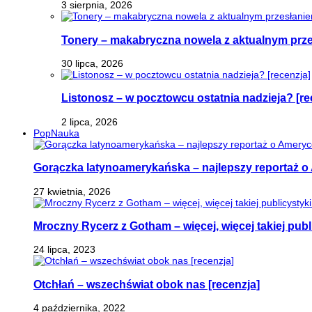
3 sierpnia, 2026
Tonery – makabryczna nowela z aktualnym prz
30 lipca, 2026
Listonosz – w pocztowcu ostatnia nadzieja? [re
2 lipca, 2026
PopNauka
Gorączka latynoamerykańska – najlepszy reportaż o 
27 kwietnia, 2026
Mroczny Rycerz z Gotham – więcej, więcej takiej publi
24 lipca, 2023
Otchłań – wszechświat obok nas [recenzja]
4 października, 2022