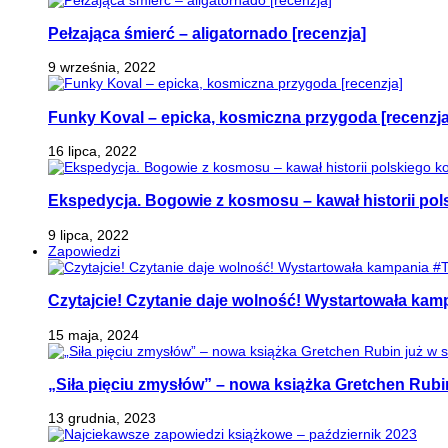
Pełzająca śmierć – aligatornado [recenzja]
9 września, 2022
Funky Koval – epicka, kosmiczna przygoda [recenzja
16 lipca, 2022
Ekspedycja. Bogowie z kosmosu – kawał historii pol
9 lipca, 2022
Zapowiedzi
Czytajcie! Czytanie daje wolność! Wystartowała ka
15 maja, 2024
„Siła pięciu zmysłów” – nowa książka Gretchen Rubi
13 grudnia, 2023