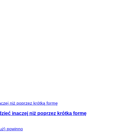
zieć inaczej niż poprzez krótką formę