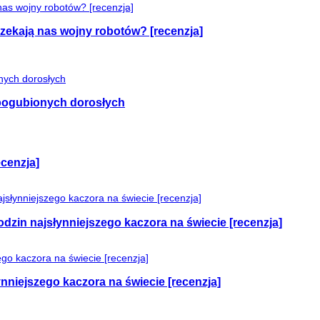
czekają nas wojny robotów? [recenzja]
e pogubionych dorosłych
cenzja]
odzin najsłynniejszego kaczora na świecie [recenzja]
nniejszego kaczora na świecie [recenzja]