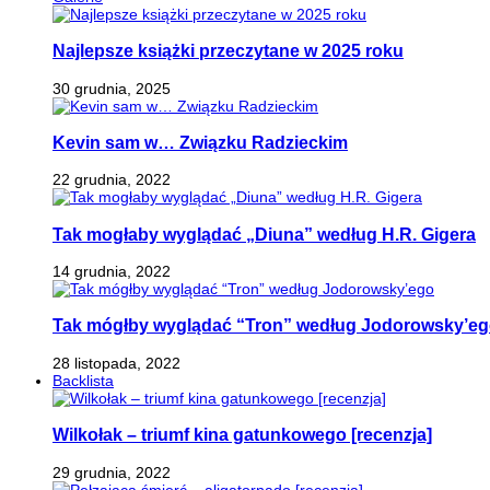
Najlepsze książki przeczytane w 2025 roku
30 grudnia, 2025
Kevin sam w… Związku Radzieckim
22 grudnia, 2022
Tak mogłaby wyglądać „Diuna” według H.R. Gigera
14 grudnia, 2022
Tak mógłby wyglądać “Tron” według Jodorowsky’e
28 listopada, 2022
Backlista
Wilkołak – triumf kina gatunkowego [recenzja]
29 grudnia, 2022