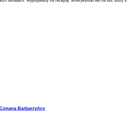
ich serialach. Wypisywany na receptę, amerykański lek na ból, który 
y Conana Barbarzyńcy