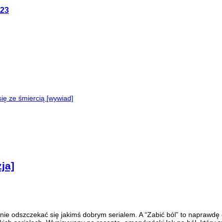
023
ę ze śmiercią [wywiad]
ja]
anie odszczekać się jakimś dobrym serialem. A “Zabić ból” to naprawdę d