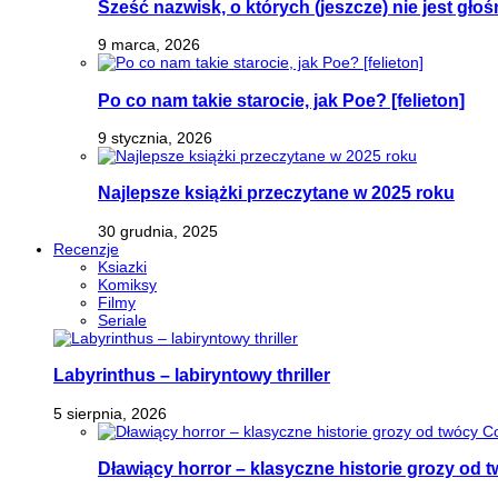
Sześć nazwisk, o których (jeszcze) nie jest głoś
9 marca, 2026
Po co nam takie starocie, jak Poe? [felieton]
9 stycznia, 2026
Najlepsze książki przeczytane w 2025 roku
30 grudnia, 2025
Recenzje
Ksiazki
Komiksy
Filmy
Seriale
Labyrinthus – labiryntowy thriller
5 sierpnia, 2026
Dławiący horror – klasyczne historie grozy od