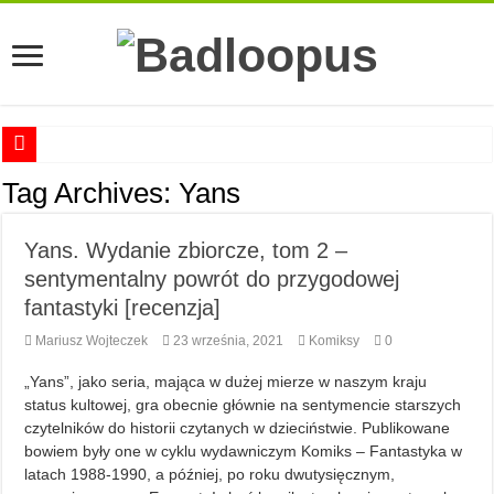
Anna Romaszkan – Praca w prosektorium nie pomaga oswoić się ze śmiercią
Tag Archives:
Yans
Najciekawsze książki o kobietach nauki
Yans. Wydanie zbiorcze, tom 2 –
Najlepsze mangi dla dorosłych
sentymentalny powrót do przygodowej
Najciekawsze zapowiedzi komiksowe na 2023 rok
fantastyki [recenzja]
Mariusz Wojteczek
23 września, 2021
Komiksy
0
„Yans”, jako seria, mająca w dużej mierze w naszym kraju
status kultowej, gra obecnie głównie na sentymencie starszych
czytelników do historii czytanych w dzieciństwie. Publikowane
bowiem były one w cyklu wydawniczym Komiks – Fantastyka w
latach 1988-1990, a później, po roku dwutysięcznym,