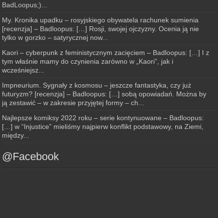
BadLoopus;)...
My. Kronika upadku – rosyjskiego obywatela rachunek sumienia
[recenzja] – Badloopus: […] Rosji, swojej ojczyzny. Ocenia ją nie
tylko w gorzko – satyrycznej now...
Kaori – cyberpunk z feministycznym zacięciem – Badloopus: […] I z
tym właśnie mamy do czynienia zarówno w „Kaori”, jak i
wcześniejsz...
Impneurium. Sygnały z kosmosu – jeszcze fantastyka, czy już
futuryzm? [recenzja] – Badloopus: […] sobą opowiadań. Można by
ją zestawić – w zakresie przyjętej formy – ch...
Najlepsze komiksy 2022 roku – serie kontynuowane – Badloopus:
[…] w “Injustice” mieliśmy najpierw konflikt podstawowy, na Ziemi,
między...
@Facebook