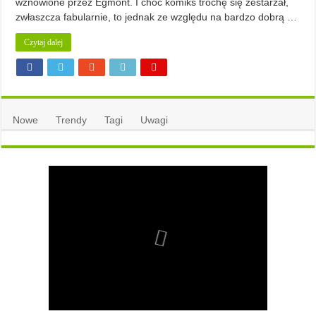
wznowione przez Egmont. I choć komiks trochę się zestarzał,
zwłaszcza fabularnie, to jednak ze względu na bardzo dobrą …
Czytaj dalej
Nowe
Trendy
Tagi
Uwagi