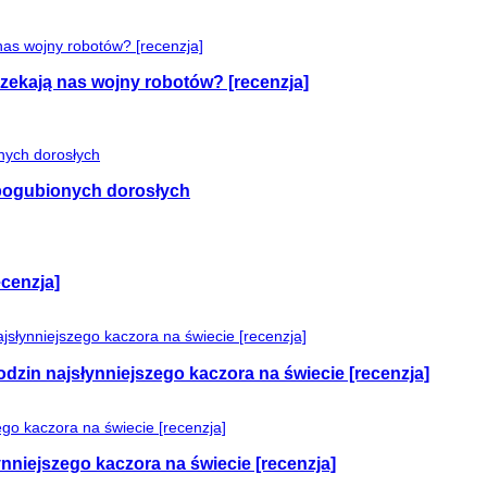
czekają nas wojny robotów? [recenzja]
e pogubionych dorosłych
cenzja]
odzin najsłynniejszego kaczora na świecie [recenzja]
nniejszego kaczora na świecie [recenzja]