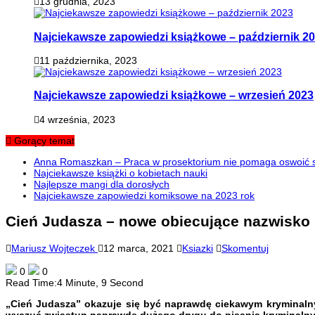
13 grudnia, 2023
Najciekawsze zapowiedzi książkowe – październik 2
11 października, 2023
Najciekawsze zapowiedzi książkowe – wrzesień 2023
4 września, 2023
Gorący temat
Anna Romaszkan – Praca w prosektorium nie pomaga oswoić si
Najciekawsze książki o kobietach nauki
Najlepsze mangi dla dorosłych
Najciekawsze zapowiedzi komiksowe na 2023 rok
Cień Judasza – nowe obiecujące nazwisko n
Mariusz Wojteczek
12 marca, 2021
Ksiazki
Skomentuj
0
0
Read Time:
4 Minute, 9 Second
„Cień Judasza” okazuje się być naprawdę ciekawym kryminalny
wyczuć zwiastun naprawdę dużego drygu do pisania kryminalny