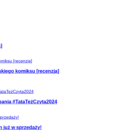
]
skiego komiksu [recenzja]
mpania #TataTeżCzyta2024
n już w sprzedaży!