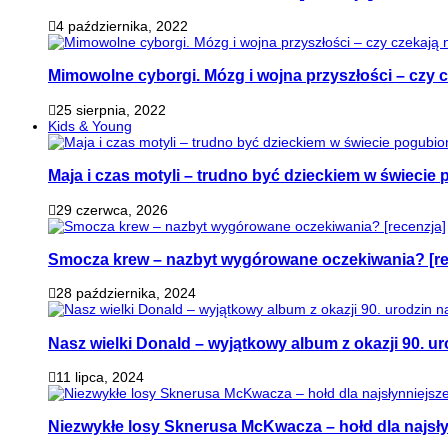
4 października, 2022
Mimowolne cyborgi. Mózg i wojna przyszłości – czy 
25 sierpnia, 2022
Kids & Young
Maja i czas motyli – trudno być dzieckiem w świeci
29 czerwca, 2026
Smocza krew – nazbyt wygórowane oczekiwania? [re
28 października, 2024
Nasz wielki Donald – wyjątkowy album z okazji 90. ur
11 lipca, 2024
Niezwykłe losy Sknerusa McKwacza – hołd dla najsły