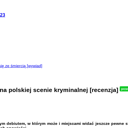
023
ę ze śmiercią [wywiad]
a polskiej scenie kryminalnej [recenzja]
prz
m debiutem, w którym może i miejscami widać jeszcze pewne styl
ch opowieści.