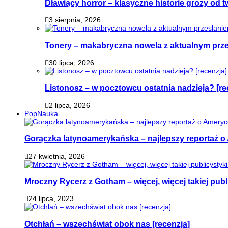
Dławiący horror – klasyczne historie grozy od
3 sierpnia, 2026
Tonery – makabryczna nowela z aktualnym prz
30 lipca, 2026
Listonosz – w pocztowcu ostatnia nadzieja? [re
2 lipca, 2026
PopNauka
Gorączka latynoamerykańska – najlepszy reportaż o 
27 kwietnia, 2026
Mroczny Rycerz z Gotham – więcej, więcej takiej publi
24 lipca, 2023
Otchłań – wszechświat obok nas [recenzja]