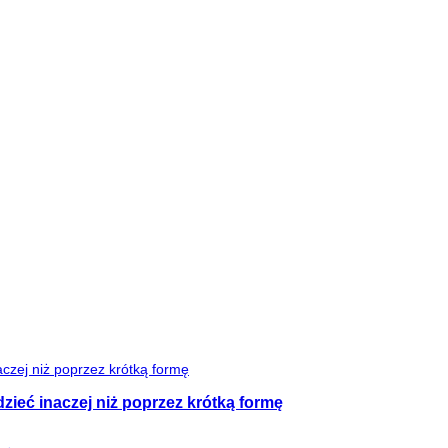
zieć inaczej niż poprzez krótką formę