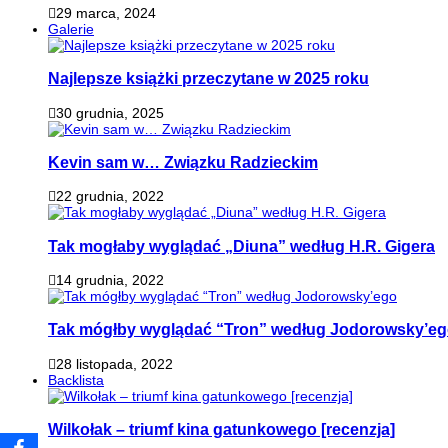
29 marca, 2024
Galerie
Najlepsze książki przeczytane w 2025 roku
30 grudnia, 2025
Kevin sam w… Związku Radzieckim
22 grudnia, 2022
Tak mogłaby wyglądać „Diuna” według H.R. Gigera
14 grudnia, 2022
Tak mógłby wyglądać “Tron” według Jodorowsky’e
28 listopada, 2022
Backlista
Wilkołak – triumf kina gatunkowego [recenzja]