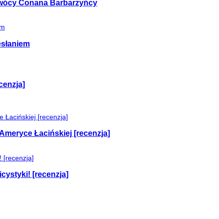
 twócy Conana Barbarzyńcy
esłaniem
cenzja]
Ameryce Łacińskiej [recenzja]
cystyki! [recenzja]