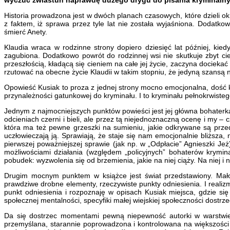
Historia prowadzona jest w dwóch planach czasowych, które dzieli okr
z faktem, iż sprawa przez tyle lat nie została wyjaśniona. Dodat
śmierć Anety.
Klaudia wraca w rodzinne strony dopiero dziesięć lat później, kied
zagubiona. Dodatkowo powrót do rodzinnej wsi nie skutkuje zbyt ciepł
przeszłością, kładącą się cieniem na całe jej życie, zaczyna dociekać 
rzutować na obecne życie Klaudii w takim stopniu, że jedyną szansą n
Opowieść Kusiak to proza z jednej strony mocno emocjonalna, dość 
przynależności gatunkowej do kryminału. I to kryminału pełnokrwist
Jednym z najmocniejszych punktów powieści jest jej główna bohaterka.
odcieniach czerni i bieli, ale przez tą niejednoznaczną ocenę i my –
która ma też pewne grzeszki na sumieniu, jakie odkrywane są przed 
uczłowieczają ją. Sprawiają, że staje się nam emocjonalnie bliższa,
pierwszej poważniejszej sprawie (jak np. w „Odpłacie” Agnieszki Je
możliwościami działania (względem „policyjnych” bohaterów krymi
pobudek: wyzwolenia się od brzemienia, jakie na niej ciąży. Na niej i na
Drugim mocnym punktem w książce jest świat przedstawiony. Mało
prawdziwe drobne elementy, rzeczywiste punkty odniesienia. I realiz
punkt odniesienia i rozpoznaję w opisach Kusiak miejsca, gdzie si
społecznej mentalności, specyfiki małej wiejskiej społeczności dostr
Da się dostrzec momentami pewną niepewność autorki w warstwie 
przemyślana, starannie poprowadzona i kontrolowana na większości 