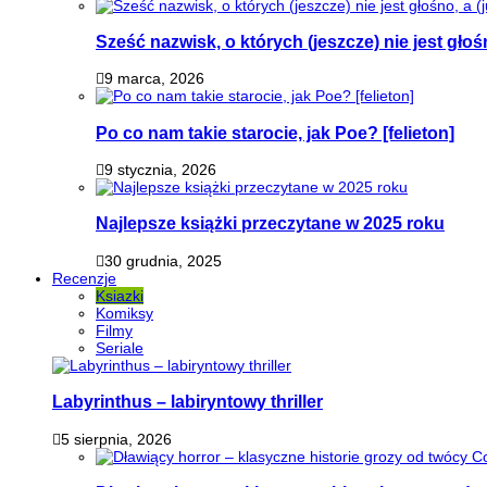
Sześć nazwisk, o których (jeszcze) nie jest głoś
9 marca, 2026
Po co nam takie starocie, jak Poe? [felieton]
9 stycznia, 2026
Najlepsze książki przeczytane w 2025 roku
30 grudnia, 2025
Recenzje
Ksiazki
Komiksy
Filmy
Seriale
Labyrinthus – labiryntowy thriller
5 sierpnia, 2026