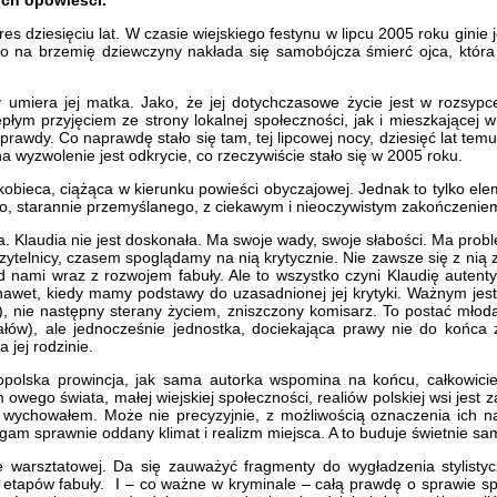
es dziesięciu lat. W czasie wiejskiego festynu w lipcu 2005 roku ginie 
kowo na brzemię dziewczyny nakłada się samobójcza śmierć ojca, któr
y umiera jej matka. Jako, że jej dotychczasowe życie jest w rozsypce,
ym przyjęciem ze strony lokalnej społeczności, jak i mieszkającej w s
prawdy. Co naprawdę stało się tam, tej lipcowej nocy, dziesięć lat temu
a wyzwolenie jest odkrycie, co rzeczywiście stało się w 2005 roku.
kobieca, ciążąca w kierunku powieści obyczajowej. Jednak to tylko el
ego, starannie przemyślanego, z ciekawym i nieoczywistym zakończenie
 Klaudia nie jest doskonała. Ma swoje wady, swoje słabości. Ma problem
 czytelnicy, czasem spoglądamy na nią krytycznie. Nie zawsze się z nią 
nami wraz z rozwojem fabuły. Ale to wszystko czyni Klaudię autentycz
 nawet, kiedy mamy podstawy do uzasadnionej jej krytyki. Ważnym jest 
ż), nie następny sterany życiem, zniszczony komisarz. To postać mło
nałów), ale jednocześnie jednostka, dociekająca prawy nie do końca
 jej rodzinie.
polska prowincja, jak sama autorka wspomina na końcu, całkowici
m owego świata, małej wiejskiej społeczności, realiów polskiej wsi je
ę wychowałem. Może nie precyzyjnie, z możliwością oznaczenia ich na 
zegam sprawnie oddany klimat i realizm miejsca. A to buduje świetnie s
warsztatowej. Da się zauważyć fragmenty do wygładzenia stylistyc
etapów fabuły. I – co ważne w kryminale – całą prawdę o sprawie spr