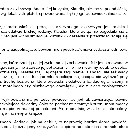
jedna z dziewcząt, Aneta. Jej kuzynka, Klaudia, nie może pogodzić się
a wg lokalnych plotek spowodowana była jego odpowiedzialnością za
 straciła właśnie i pracę i narzeczonego, dziewczyna jest rozbita i
ąsiedztwie bliskiej rodziny. Klaudia, która wciąż nie pogodziła się z
? Kto jest winny śmierci jej kuzynki? Zdarzenia z przeszłości zdają się
ementy uzupełniające, bowiem nie sposób „Cieniowi Judasza” odmówić
m.
y, które rzutują na jej życie, na jej zachowanie. Nie jest kreowana w
zgadzamy, nie zawsze jej potakujemy. To nie niewinny ideał, to osoba,
niejszą. Realniejszą. Jej częste zagubienie, słabości, ale też wady
też to, że to nie kolejna młoda policjantka, chcąca się wykazać przy
da, trochę bezradna, która prowadzi śledztwo z bardzo ograniczonymi
 z moralnego czy służbowego obowiązku, ale z nieco egoistycznych
e wykreowana na potrzeby powieści, ale jednak zawierająca pewne
st zaskakująco dokładny. Jako że pochodzę z tamtych stron, mam mocny
mapie, w realnej przestrzeni. Ale mentalnie, w zakresie atmosfery,
amą atmosferę w książce.
znego. Jednak, jak na debiut, to naprawdę bardzo dobra powieść,
zed lat poznajemy rzeczywiście dopiero na ostatnich stronach, choć