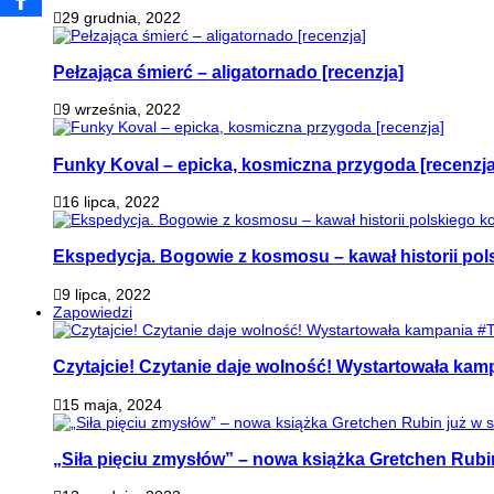
29 grudnia, 2022
Pełzająca śmierć – aligatornado [recenzja]
9 września, 2022
Funky Koval – epicka, kosmiczna przygoda [recenzja
16 lipca, 2022
Ekspedycja. Bogowie z kosmosu – kawał historii pol
9 lipca, 2022
Zapowiedzi
Czytajcie! Czytanie daje wolność! Wystartowała ka
15 maja, 2024
„Siła pięciu zmysłów” – nowa książka Gretchen Rubi