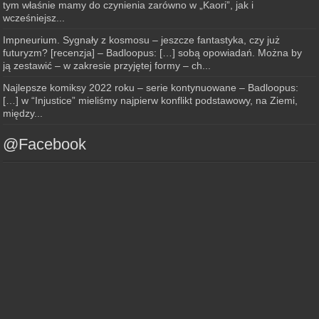
tym właśnie mamy do czynienia zarówno w „Kaori”, jak i
wcześniejsz...
Impneurium. Sygnały z kosmosu – jeszcze fantastyka, czy już
futuryzm? [recenzja] – Badloopus: […] sobą opowiadań. Można by
ją zestawić – w zakresie przyjętej formy – ch...
Najlepsze komiksy 2022 roku – serie kontynuowane – Badloopus:
[…] w “Injustice” mieliśmy najpierw konflikt podstawowy, na Ziemi,
między...
@Facebook