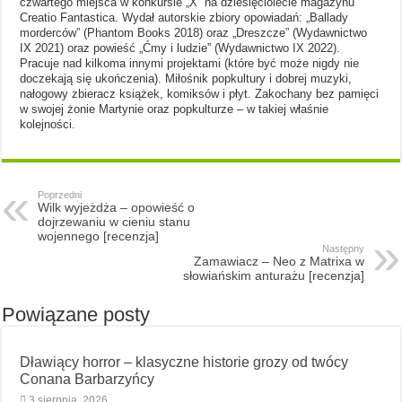
czwartego miejsca w konkursie „X” na dziesięciolecie magazynu
Creatio Fantastica. Wydał autorskie zbiory opowiadań: „Ballady
morderców” (Phantom Books 2018) oraz „Dreszcze” (Wydawnictwo
IX 2021) oraz powieść „Ćmy i ludzie” (Wydawnictwo IX 2022).
Pracuje nad kilkoma innymi projektami (które być może nigdy nie
doczekają się ukończenia). Miłośnik popkultury i dobrej muzyki,
nałogowy zbieracz książek, komiksów i płyt. Zakochany bez pamięci
w swojej żonie Martynie oraz popkulturze – w takiej właśnie
kolejności.
Poprzedni
Wilk wyjeżdża – opowieść o
dojrzewaniu w cieniu stanu
wojennego [recenzja]
Następny
Zamawiacz – Neo z Matrixa w
słowiańskim anturażu [recenzja]
Powiązane posty
Dławiący horror – klasyczne historie grozy od twócy
Conana Barbarzyńcy
3 sierpnia, 2026