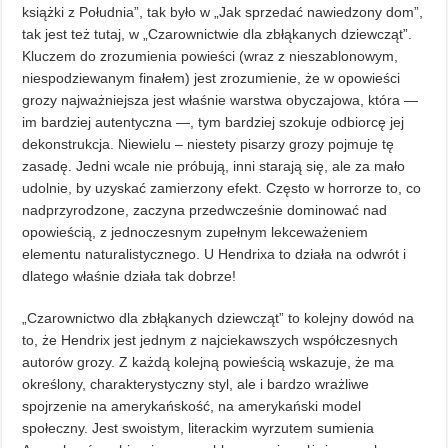
książki z Południa”, tak było w „Jak sprzedać nawiedzony dom”,
tak jest też tutaj, w „Czarownictwie dla zbłąkanych dziewcząt”.
Kluczem do zrozumienia powieści (wraz z nieszablonowym,
niespodziewanym finałem) jest zrozumienie, że w opowieści
grozy najważniejsza jest właśnie warstwa obyczajowa, która —
im bardziej autentyczna —, tym bardziej szokuje odbiorcę jej
dekonstrukcja. Niewielu – niestety pisarzy grozy pojmuje tę
zasadę. Jedni wcale nie próbują, inni starają się, ale za mało
udolnie, by uzyskać zamierzony efekt. Często w horrorze to, co
nadprzyrodzone, zaczyna przedwcześnie dominować nad
opowieścią, z jednoczesnym zupełnym lekceważeniem
elementu naturalistycznego. U Hendrixa to działa na odwrót i
dlatego właśnie działa tak dobrze!
„Czarownictwo dla zbłąkanych dziewcząt” to kolejny dowód na
to, że Hendrix jest jednym z najciekawszych współczesnych
autorów grozy. Z każdą kolejną powieścią wskazuje, że ma
określony, charakterystyczny styl, ale i bardzo wrażliwe
spojrzenie na amerykańskość, na amerykański model
społeczny. Jest swoistym, literackim wyrzutem sumienia