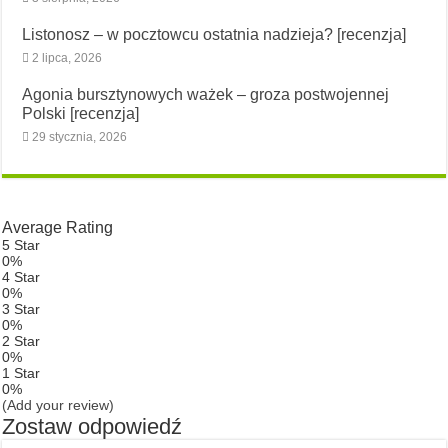
Listonosz – w pocztowcu ostatnia nadzieja? [recenzja]
2 lipca, 2026
Agonia bursztynowych ważek – groza postwojennej
Polski [recenzja]
29 stycznia, 2026
Average Rating
5 Star
0%
4 Star
0%
3 Star
0%
2 Star
0%
1 Star
0%
(Add your review)
Zostaw odpowiedź