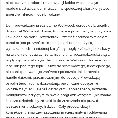
niechcianymi próbami emancypacji kobiet w skostniałym
modelu
trad wifes,
dominującym w społecznej charakterystyce
amerykańskiego modelu rodziny.
Dom prowadzony przez pannę Wellwood, ośrodek dla upadłych
dziewcząt Wellwood House, to miejsce pozornie tylko przyjazne
i skupione na dobru rezydentek. Przecież nadrzędnym celem
ośrodka jest przywrócenie pensjonariuszek do życia,
wymazanie ich „haniebnej karty”, by mogły żyć dalej bez skazy
na życiorysie, udawać, że ta niechciana, pozamałżeńska ciąża
nigdy się nie wydarzyła. Jednocześnie Wellwood House – jak i
inne miejsca tego typu – służy do systemowego, nieoficjalnego,
ale sankcjonowanego zarówno społecznie, jak i prawnie –
handlu dziećmi, przeznaczanymi do adopcji. Prowadzący
ośrodki tego typu, wykorzystując psychiczne obciążenie,
wynikłe z sytuacji, ale też ostracyzmu społecznego, skrzętnie
manipulowali przyjętymi w swoje progi dziewczętami (nierzadko
jeszcze dziećmi), by zmusić je do zrzeczenia się praw do
jeszcze nienarodzonych dzieci. Cały proces, służył
konsekwentnemu zawłaszczaniu macierzyństwa i oddawaniu