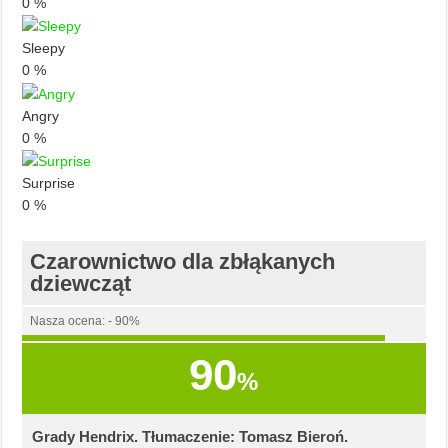
0
%
Sleepy
0
%
Angry
0
%
Surprise
0
%
Czarownictwo dla zbłąkanych
dziewcząt
Nasza ocena: - 90%
90
%
Grady Hendrix. Tłumaczenie: Tomasz Bieroń.