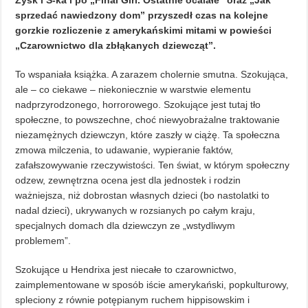
Zysk i S-ka i po „Final Girl. Ostatnie ocalałe” oraz „Jak
sprzedać nawiedzony dom” przyszedł czas na kolejne
gorzkie rozliczenie z amerykańskimi mitami w powieści
„Czarownictwo dla zbłąkanych dziewcząt”.
To wspaniała książka. A zarazem cholernie smutna. Szokująca,
ale – co ciekawe – niekoniecznie w warstwie elementu
nadprzyrodzonego, horrorowego. Szokujące jest tutaj tło
społeczne, to powszechne, choć niewyobrażalne traktowanie
niezamężnych dziewczyn, które zaszły w ciążę. Ta społeczna
zmowa milczenia, to udawanie, wypieranie faktów,
zafałszowywanie rzeczywistości. Ten świat, w którym społeczny
odzew, zewnętrzna ocena jest dla jednostek i rodzin
ważniejsza, niż dobrostan własnych dzieci (bo nastolatki to
nadal dzieci), ukrywanych w rozsianych po całym kraju,
specjalnych domach dla dziewczyn ze „wstydliwym
problemem”.
Szokujące u Hendrixa jest niecałe to czarownictwo,
zaimplementowane w sposób iście amerykański, popkulturowy,
spleciony z równie potępianym ruchem hippisowskim i