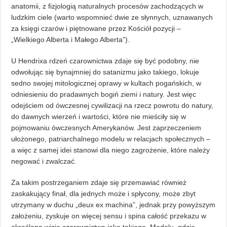
anatomii, z fizjologią naturalnych procesów zachodzących w
ludzkim ciele (warto wspomnieć dwie ze słynnych, uznawanych
za księgi czarów i piętnowane przez Kościół pozycji –
„Wielkiego Alberta i Małego Alberta”).
U Hendrixa rdzeń czarownictwa zdaje się być podobny, nie
odwołując się bynajmniej do satanizmu jako takiego, lokuje
sedno swojej mitologicznej oprawy w kultach pogańskich, w
odniesieniu do pradawnych bogiń ziemi i natury. Jest więc
odejściem od ówczesnej cywilizacji na rzecz powrotu do natury,
do dawnych wierzeń i wartości, które nie mieściły się w
pojmowaniu ówczesnych Amerykanów. Jest zaprzeczeniem
ułożonego, patriarchalnego modelu w relacjach społecznych –
a więc z samej idei stanowi dla niego zagrożenie, które należy
negować i zwalczać.
Za takim postrzeganiem zdaje się przemawiać również
zaskakujący finał, dla jednych może i spłycony, może zbyt
utrzymany w duchu „deux ex machina”, jednak przy powyższym
założeniu, zyskuje on więcej sensu i spina całość przekazu w