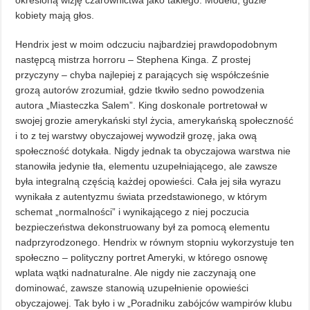
określoną wizję czarownictwa jako takiego. Modelu, gdzie
kobiety mają głos.
Hendrix jest w moim odczuciu najbardziej prawdopodobnym
następcą mistrza horroru – Stephena Kinga. Z prostej
przyczyny – chyba najlepiej z parających się współcześnie
grozą autorów zrozumiał, gdzie tkwiło sedno powodzenia
autora „Miasteczka Salem”. King doskonale portretował w
swojej grozie amerykański styl życia, amerykańską społeczność
i to z tej warstwy obyczajowej wywodził grozę, jaka ową
społeczność dotykała. Nigdy jednak ta obyczajowa warstwa nie
stanowiła jedynie tła, elementu uzupełniającego, ale zawsze
była integralną częścią każdej opowieści. Cała jej siła wyrazu
wynikała z autentyzmu świata przedstawionego, w którym
schemat „normalności” i wynikającego z niej poczucia
bezpieczeństwa dekonstruowany był za pomocą elementu
nadprzyrodzonego. Hendrix w równym stopniu wykorzystuje ten
społeczno – polityczny portret Ameryki, w którego osnowę
wplata wątki nadnaturalne. Ale nigdy nie zaczynają one
dominować, zawsze stanowią uzupełnienie opowieści
obyczajowej. Tak było i w „Poradniku zabójców wampirów klubu