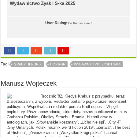
Wydawnictwo Zysk i S-ka 2025
User Rating:
Be the first one !
Tagi
GRADY HENDRIX
HORROR
WYDAWNICTWO ZYSK I S-KA
Mariusz Wojteczek
Rrocznik '82. Kiedyś Krakus z przypadku, teraz
Białostoczanin, z wyboru. Redaktor portali o popkulturze, recenzent,
publicysta. Współtwórca i redaktor portalu BadLoopus – W pętli
popkultury. Pisze opowiadania, które dotychczas publikował m.in. w
Grabarzu Polskim, Okolicy Strachu, Bramie, Histerii oraz w
antologiach, jak „Słowiańskie koszmary”, „Licho nie śpi”, „City 4”,
„Sny Umarłych. Polski rocznik weird fiction 2019”, „Żertwa”, „The best
of Histeria”, „Zwierzozwierz” i „Wszystkie kręgi piekła”. Laureat