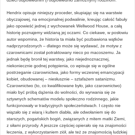
dzieci odpowiednim (i odpowiednio zamożnym) rodzinom.
Hendrix opisuje niniejszy proceder, skupiając się na warstwie
obyczajowej, na emocjonalnej podwalinie, kreując całość fabuły
jako opowieść jednej z wychowanek Wellwood House, a całą
historię poznajemy widzianą jej oczami. Co ciekawe, w posłowiu
autor wspomina, że historia ta miała być pozbawiona wątków
nadprzyrodzonych – dlatego może się wydawać, że motyw z
czarownicami został potraktowany nieco po macoszemu. Ja
jednak będę bronił tej warstwy, jako niejednoznacznej,
niekoniecznie godnej potępienia, co wpisuje się w ogólne
postrzeganie czarownictwa, jako formy wczesnej emancypacji
kobiet, obudowanej – niesłusznie – sztafażem satanizmu.
Czarownictwo (to, co kwalifikowane było, jako czarownictwo)
miało być próbą dążenia do wolności, do wyrwania się ze
sztywnych schematów modelu społeczno rodzinnego, jakie
funkcjonowały w tradycyjnych społeczeństwach. I często nie
wiązało się z wiarą i kultem diabła, ale odwołaniem się do
starszych, pogańskich bogiń, związanych z mitem matki Ziemi,
z siłami przyrody. A jeszcze częściej opierało się na znajomości
leczenia, z wykorzystaniem ziół, ale też ze znajomością ludzkiej