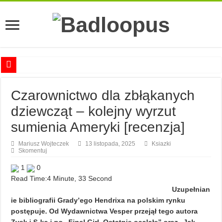
Anna Romaszkan – Praca w prosektorium nie pomaga oswoić się ze śmiercią
Czarownictwo dla zbłąkanych
Najciekawsze książki o kobietach nauki
dziewcząt – kolejny wyrzut
Najlepsze mangi dla dorosłych
sumienia Ameryki [recenzja]
Najciekawsze zapowiedzi komiksowe na 2023 rok
Mariusz Wojteczek
13 listopada, 2025
Ksiazki
Skomentuj
1
0
Read Time:
4 Minute, 33 Second
Uzupełnian
ie bibliografii Grady’ego Hendrixa na polskim rynku
postępuje. Od Wydawnictwa Vesper przejął tego autora