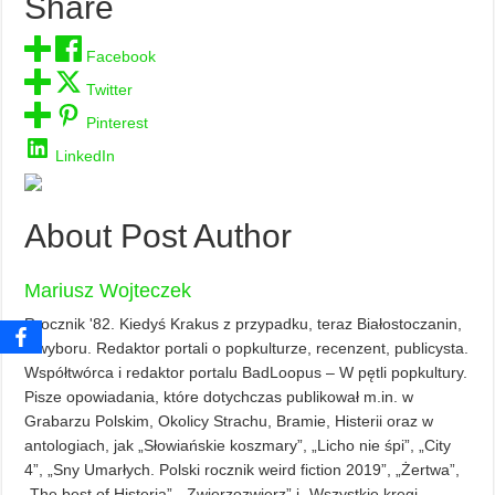
Share
Facebook
Twitter
Pinterest
LinkedIn
About Post Author
Mariusz Wojteczek
Rrocznik '82. Kiedyś Krakus z przypadku, teraz Białostoczanin,
z wyboru. Redaktor portali o popkulturze, recenzent, publicysta.
Współtwórca i redaktor portalu BadLoopus – W pętli popkultury.
Pisze opowiadania, które dotychczas publikował m.in. w
Grabarzu Polskim, Okolicy Strachu, Bramie, Histerii oraz w
antologiach, jak „Słowiańskie koszmary”, „Licho nie śpi”, „City
4”, „Sny Umarłych. Polski rocznik weird fiction 2019”, „Żertwa”,
„The best of Histeria”, „Zwierzozwierz” i „Wszystkie kręgi