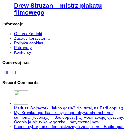
Drew Struzan – mistrz plakatu
filmowego
Informacje
O nas / Kontakt
Zasady korzystania
Polityka cookies
Patronaty
Konkursy
Obserwuj nas
Recent Comments
Mariusz Wojteczek: Jak to gdzie? Np. tutaj, na BadLoopus;)...
My. Kronika upadku – rosyjskiego obywatela rachunek
sumienia [recenzja] – Badloopus: […] Rosji, swojej ojczyzny.
Ocenia ją nie tylko w gorzko – satyrycznej now...
Kaori – cyberpunk z feministycznym zacięciem – Badloopus: