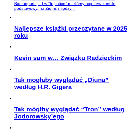
Badloopus: […] w “Injustice” mieliśmy najpierw konflikt
podstawowy, na Ziemi, między...
Najlepsze książki przeczytane w 2025
roku
Kevin sam w… Związku Radzieckim
Tak mogłaby wyglądać „Diuna”
według H.R. Gigera
Tak mógłby wyglądać “Tron” według
Jodorowsky’ego