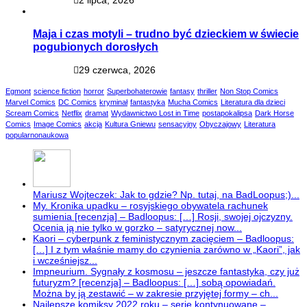
Maja i czas motyli – trudno być dzieckiem w świecie
pogubionych dorosłych
29 czerwca, 2026
Egmont
science fiction
horror
Superbohaterowie
fantasy
thriller
Non Stop Comics
Marvel Comics
DC Comics
kryminał
fantastyka
Mucha Comics
Literatura dla dzieci
Scream Comics
Netflix
dramat
Wydawnictwo Lost in Time
postapokalipsa
Dark Horse
Comics
Image Comics
akcja
Kultura Gniewu
sensacyjny
Obyczajowy
Literatura
popularnonaukowa
Mariusz Wojteczek: Jak to gdzie? Np. tutaj, na BadLoopus;)...
My. Kronika upadku – rosyjskiego obywatela rachunek
sumienia [recenzja] – Badloopus: […] Rosji, swojej ojczyzny.
Ocenia ją nie tylko w gorzko – satyrycznej now...
Kaori – cyberpunk z feministycznym zacięciem – Badloopus:
[…] I z tym właśnie mamy do czynienia zarówno w „Kaori”, jak
i wcześniejsz...
Impneurium. Sygnały z kosmosu – jeszcze fantastyka, czy już
futuryzm? [recenzja] – Badloopus: […] sobą opowiadań.
Można by ją zestawić – w zakresie przyjętej formy – ch...
Najlepsze komiksy 2022 roku – serie kontynuowane –