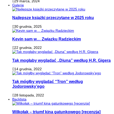
29 marca, 2024
Galerie
Najlepsze książki przeczytane w 2025 roku
30 grudnia, 2025
Kevin sam w… Związku Radzieckim
22 grudnia, 2022
Tak mogłaby wyglądać „Diuna” według H.R. Gigera
14 grudnia, 2022
Tak mógłby wyglądać “Tron” według
Jodorowsky’ego
28 listopada, 2022
Backlista
Wilkołak – triumf kina gatunkowego [recenzja]