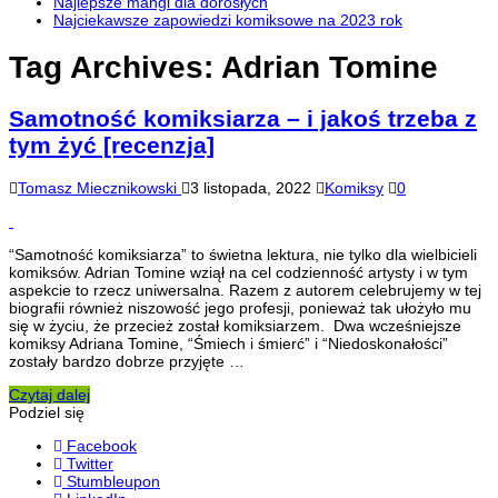
Najlepsze mangi dla dorosłych
Najciekawsze zapowiedzi komiksowe na 2023 rok
Tag Archives:
Adrian Tomine
Samotność komiksiarza – i jakoś trzeba z
tym żyć [recenzja]
Tomasz Miecznikowski
3 listopada, 2022
Komiksy
0
“Samotność komiksiarza” to świetna lektura, nie tylko dla wielbicieli
komiksów. Adrian Tomine wziął na cel codzienność artysty i w tym
aspekcie to rzecz uniwersalna. Razem z autorem celebrujemy w tej
biografii również niszowość jego profesji, ponieważ tak ułożyło mu
się w życiu, że przecież został komiksiarzem. Dwa wcześniejsze
komiksy Adriana Tomine, “Śmiech i śmierć” i “Niedoskonałości”
zostały bardzo dobrze przyjęte …
Czytaj dalej
Podziel się
Facebook
Twitter
Stumbleupon