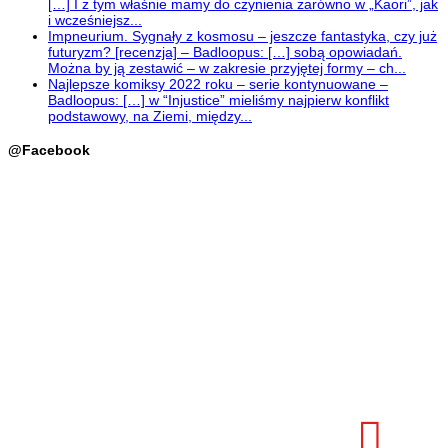
[…] I z tym właśnie mamy do czynienia zarówno w „Kaori”, jak
i wcześniejsz...
Impneurium. Sygnały z kosmosu – jeszcze fantastyka, czy już
futuryzm? [recenzja] – Badloopus: […] sobą opowiadań.
Można by ją zestawić – w zakresie przyjętej formy – ch...
Najlepsze komiksy 2022 roku – serie kontynuowane –
Badloopus: […] w “Injustice” mieliśmy najpierw konflikt
podstawowy, na Ziemi, między...
@Facebook