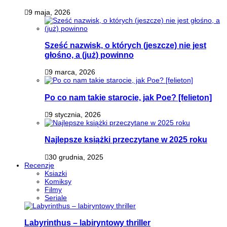
9 maja, 2026
Sześć nazwisk, o których (jeszcze) nie jest
głośno, a (już) powinno
9 marca, 2026
Po co nam takie starocie, jak Poe? [felieton]
9 stycznia, 2026
Najlepsze książki przeczytane w 2025 roku
30 grudnia, 2025
Recenzje
Ksiazki
Komiksy
Filmy
Seriale
Labyrinthus – labiryntowy thriller