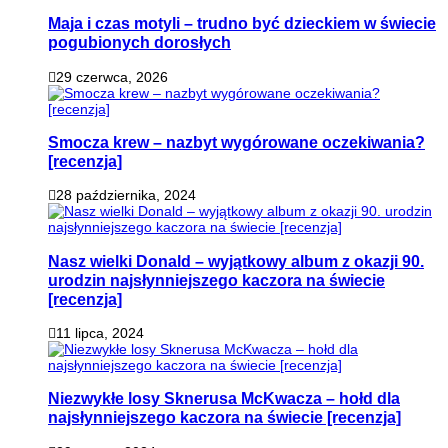
Maja i czas motyli – trudno być dzieckiem w świecie
pogubionych dorosłych
29 czerwca, 2026
Smocza krew – nazbyt wygórowane oczekiwania?
[recenzja]
28 października, 2024
Nasz wielki Donald – wyjątkowy album z okazji 90.
urodzin najsłynniejszego kaczora na świecie
[recenzja]
11 lipca, 2024
Niezwykłe losy Sknerusa McKwacza – hołd dla
najsłynniejszego kaczora na świecie [recenzja]