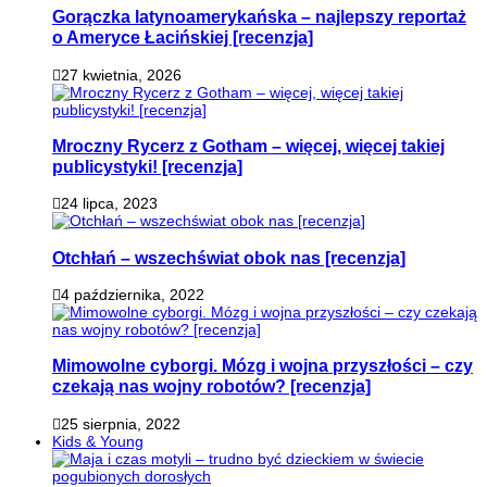
Gorączka latynoamerykańska – najlepszy reportaż
o Ameryce Łacińskiej [recenzja]
27 kwietnia, 2026
Mroczny Rycerz z Gotham – więcej, więcej takiej
publicystyki! [recenzja]
24 lipca, 2023
Otchłań – wszechświat obok nas [recenzja]
4 października, 2022
Mimowolne cyborgi. Mózg i wojna przyszłości – czy
czekają nas wojny robotów? [recenzja]
25 sierpnia, 2022
Kids & Young