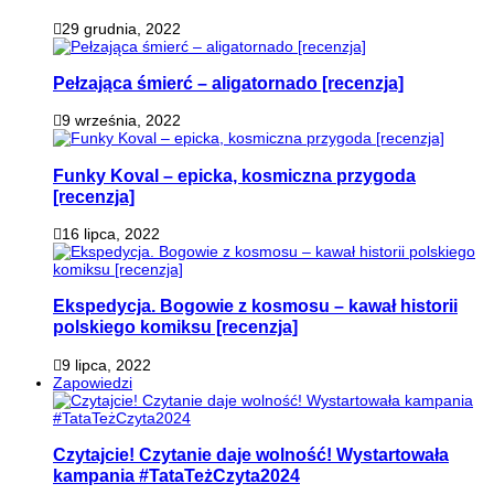
29 grudnia, 2022
Pełzająca śmierć – aligatornado [recenzja]
9 września, 2022
Funky Koval – epicka, kosmiczna przygoda
[recenzja]
16 lipca, 2022
Ekspedycja. Bogowie z kosmosu – kawał historii
polskiego komiksu [recenzja]
9 lipca, 2022
Zapowiedzi
Czytajcie! Czytanie daje wolność! Wystartowała
kampania #TataTeżCzyta2024