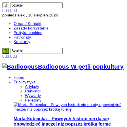
poniedziałek , 10 sierpień 2026
O nas / Kontakt
Zasady korzystania
Polityka cookies
Patronaty
Konkursy
Badloopus W pętli popkultury
Home
Publicystyka
Artykuły
Rankingi
Wywiady
Felietony
Marta Sobiecka – Pewnych historii nie da się
opowiedzieć inaczej niż poprzez krótką formę