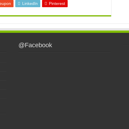
eupon
LinkedIn
Pinterest
@Facebook