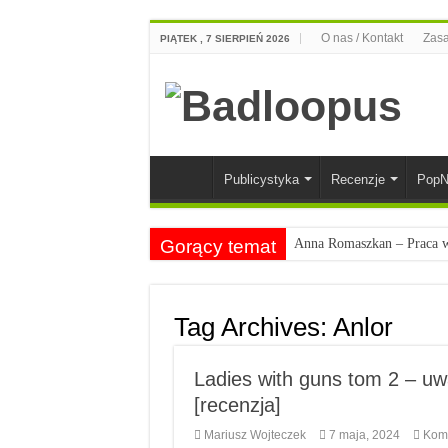
O nas / Kontakt
Zasa
PIĄTEK , 7 SIERPIEŃ 2026
Publicystyka
Recenzje
PopN
Gorący temat
Anna Romaszkan – Praca w 
Najciekawsze książki o kob
Najlepsze mangi dla doros
Tag Archives:
Anlor
Najciekawsze zapowiedzi 
Ladies with guns tom 2 – uw
[recenzja]
Mariusz Wojteczek
7 maja, 2024
Kom