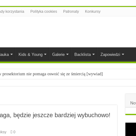
dy korzystania
Polityka cookies
Patronaty
Konkursy
auka
Kids & Young
Galerie
Backlista
Zapowiedzi
prosektorium nie pomaga oswoić się ze śmiercią [wywiad]
ietach nauki
łych
No
komiksowe na 2023 rok
aga, będzie jeszcze bardziej wybuchowo!
iksy
0