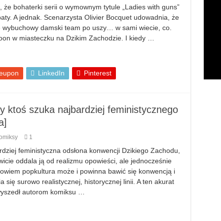
że bohaterki serii o wymownym tytule „Ladies with guns”
ty. A jednak. Scenarzysta Olivier Bocquet udowadnia, że
ście wybuchowy damski team po uszy… w sami wiecie, co.
loon w miasteczku na Dzikim Zachodzie. I kiedy …
eupon
LinkedIn
Pinterest
y ktoś szuka najbardziej feministycznego
a]
omiksy
1
rdziej feministyczna odsłona konwencji Dzikiego Zachodu,
wicie oddala ją od realizmu opowieści, ale jednocześnie
 Bowiem popkultura może i powinna bawić się konwencją i
ię surowo realistycznej, historycznej linii. A ten akurat
 wyszedł autorom komiksu …