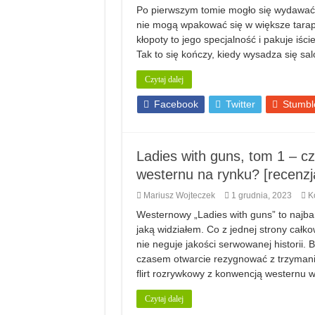
Po pierwszym tomie mogło się wydawać, 
nie mogą wpakować się w większe tarapa
kłopoty to jego specjalność i pakuje i
Tak to się kończy, kiedy wysadza się sa
Czytaj dalej
Facebook
Twitter
Stumbl
Ladies with guns, tom 1 – cz
westernu na rynku? [recenzj
Mariusz Wojteczek
1 grudnia, 2023
K
Westernowy „Ladies with guns” to najba
jaką widziałem. Co z jednej strony całko
nie neguje jakości serwowanej historii.
czasem otwarcie rezygnować z trzymania s
flirt rozrywkowy z konwencją westernu
Czytaj dalej