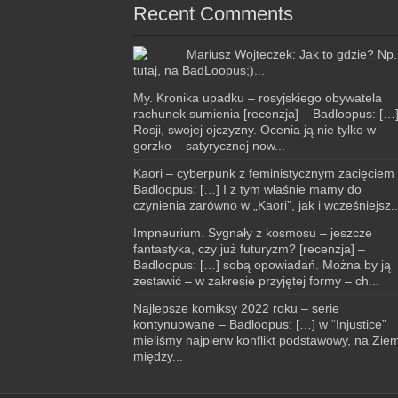
Recent Comments
Mariusz Wojteczek: Jak to gdzie? Np.
tutaj, na BadLoopus;)...
My. Kronika upadku – rosyjskiego obywatela
rachunek sumienia [recenzja] – Badloopus: […
Rosji, swojej ojczyzny. Ocenia ją nie tylko w
gorzko – satyrycznej now...
Kaori – cyberpunk z feministycznym zacięciem
Badloopus: […] I z tym właśnie mamy do
czynienia zarówno w „Kaori”, jak i wcześniejsz..
Impneurium. Sygnały z kosmosu – jeszcze
fantastyka, czy już futuryzm? [recenzja] –
Badloopus: […] sobą opowiadań. Można by ją
zestawić – w zakresie przyjętej formy – ch...
Najlepsze komiksy 2022 roku – serie
kontynuowane – Badloopus: […] w “Injustice”
mieliśmy najpierw konflikt podstawowy, na Ziem
między...