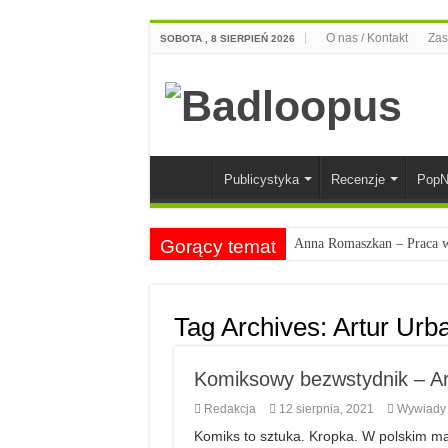
O nas / Kontakt
Zas
SOBOTA , 8 SIERPIEŃ 2026
Publicystyka
Recenzje
PopN
Gorący temat
Anna Romaszkan – Praca w 
Najciekawsze książki o kob
Najlepsze mangi dla doros
Tag Archives:
Artur Urb
Najciekawsze zapowiedzi 
Komiksowy bezwstydnik – Ar
Redakcja
12 sierpnia, 2021
Wywiady
Komiks to sztuka. Kropka. W polskim ma