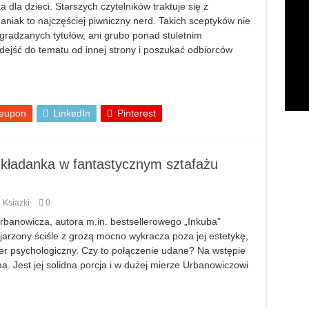
dla dzieci. Starszych czytelników traktuje się z
niak to najczęściej piwniczny nerd. Takich sceptyków nie
agradzanych tytułów, ani grubo ponad stuletnim
ejść do tematu od innej strony i poszukać odbiorców
eupon
LinkedIn
Pinterest
kładanka w fantastycznym sztafażu
Ksiazki
0
banowicza, autora m.in. bestsellerowego „Inkuba”
jarzony ściśle z grozą mocno wykracza poza jej estetykę,
iller psychologiczny. Czy to połączenie udane? Na wstępie
ma. Jest jej solidna porcja i w dużej mierze Urbanowiczowi