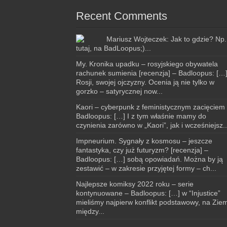
Recent Comments
Mariusz Wojteczek: Jak to gdzie? Np.
tutaj, na BadLoopus;)...
My. Kronika upadku – rosyjskiego obywatela
rachunek sumienia [recenzja] – Badloopus: […
Rosji, swojej ojczyzny. Ocenia ją nie tylko w
gorzko – satyrycznej now...
Kaori – cyberpunk z feministycznym zacięciem
Badloopus: […] I z tym właśnie mamy do
czynienia zarówno w „Kaori”, jak i wcześniejsz..
Impneurium. Sygnały z kosmosu – jeszcze
fantastyka, czy już futuryzm? [recenzja] –
Badloopus: […] sobą opowiadań. Można by ją
zestawić – w zakresie przyjętej formy – ch...
Najlepsze komiksy 2022 roku – serie
kontynuowane – Badloopus: […] w “Injustice”
mieliśmy najpierw konflikt podstawowy, na Ziem
między...