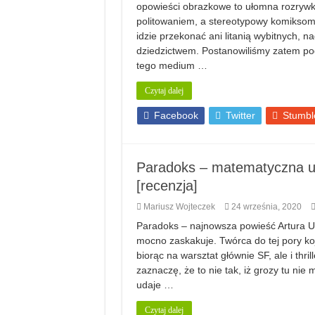
opowieści obrazkowe to ułomna rozrywka 
politowaniem, a stereotypowy komiksoma
idzie przekonać ani litanią wybitnych, n
dziedzictwem. Postanowiliśmy zatem pod
tego medium …
Czytaj dalej
Facebook
Twitter
Stumbl
Paradoks – matematyczna u
[recenzja]
Mariusz Wojteczek
24 września, 2020
Paradoks – najnowsza powieść Artura Ur
mocno zaskakuje. Twórca do tej pory ko
biorąc na warsztat głównie SF, ale i thr
zaznaczę, że to nie tak, iż grozy tu nie 
udaje …
Czytaj dalej