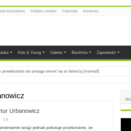
ady korzystania
Polityka cookies
Patronaty
Konkursy
auka
Kids & Young
Galerie
Backlista
Zapowiedzi
prosektorium nie pomaga oswoić się ze śmiercią [wywiad]
ietach nauki
łych
anowicz
No
komiksowe na 2023 rok
tur Urbanowicz
0
instreamie wciąż jednak pokutuje przekonanie, że