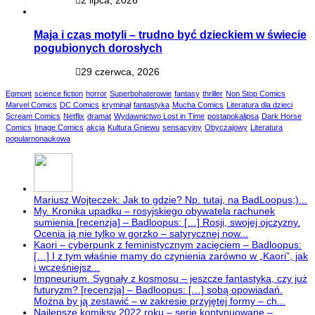
Maja i czas motyli – trudno być dzieckiem w świecie
pogubionych dorosłych
29 czerwca, 2026
Egmont
science fiction
horror
Superbohaterowie
fantasy
thriller
Non Stop Comics
Marvel Comics
DC Comics
kryminał
fantastyka
Mucha Comics
Literatura dla dzieci
Scream Comics
Netflix
dramat
Wydawnictwo Lost in Time
postapokalipsa
Dark Horse
Comics
Image Comics
akcja
Kultura Gniewu
sensacyjny
Obyczajowy
Literatura
popularnonaukowa
Mariusz Wojteczek: Jak to gdzie? Np. tutaj, na BadLoopus;)...
My. Kronika upadku – rosyjskiego obywatela rachunek
sumienia [recenzja] – Badloopus: […] Rosji, swojej ojczyzny.
Ocenia ją nie tylko w gorzko – satyrycznej now...
Kaori – cyberpunk z feministycznym zacięciem – Badloopus:
[…] I z tym właśnie mamy do czynienia zarówno w „Kaori”, jak
i wcześniejsz...
Impneurium. Sygnały z kosmosu – jeszcze fantastyka, czy już
futuryzm? [recenzja] – Badloopus: […] sobą opowiadań.
Można by ją zestawić – w zakresie przyjętej formy – ch...
Najlepsze komiksy 2022 roku – serie kontynuowane –