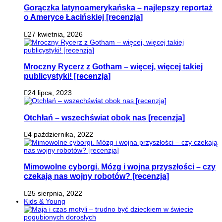
Gorączka latynoamerykańska – najlepszy reportaż
o Ameryce Łacińskiej [recenzja]
27 kwietnia, 2026
Mroczny Rycerz z Gotham – więcej, więcej takiej
publicystyki! [recenzja]
24 lipca, 2023
Otchłań – wszechświat obok nas [recenzja]
4 października, 2022
Mimowolne cyborgi. Mózg i wojna przyszłości – czy
czekają nas wojny robotów? [recenzja]
25 sierpnia, 2022
Kids & Young