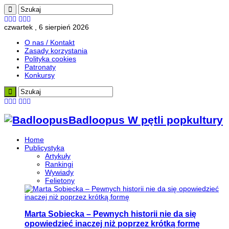
czwartek , 6 sierpień 2026
O nas / Kontakt
Zasady korzystania
Polityka cookies
Patronaty
Konkursy
Badloopus W pętli popkultury
Home
Publicystyka
Artykuły
Rankingi
Wywiady
Felietony
Marta Sobiecka – Pewnych historii nie da się
opowiedzieć inaczej niż poprzez krótką formę