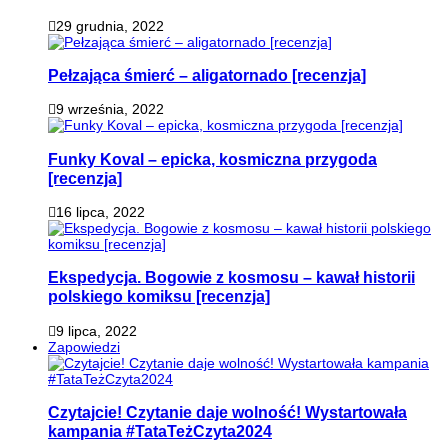
29 grudnia, 2022
Pełzająca śmierć – aligatornado [recenzja]
9 września, 2022
Funky Koval – epicka, kosmiczna przygoda
[recenzja]
16 lipca, 2022
Ekspedycja. Bogowie z kosmosu – kawał historii
polskiego komiksu [recenzja]
9 lipca, 2022
Zapowiedzi
Czytajcie! Czytanie daje wolność! Wystartowała
kampania #TataTeżCzyta2024