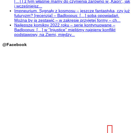
[…] I z tym właśnie mamy do czynienia zarówno w „Kaori”, jak
i wcześniejsz...
Impneurium. Sygnały z kosmosu – jeszcze fantastyka, czy już
futuryzm? [recenzja] – Badloopus: […] sobą opowiadań.
Można by ją zestawić – w zakresie przyjętej formy – ch...
Najlepsze komiksy 2022 roku – serie kontynuowane –
Badloopus: […] w “Injustice” mieliśmy najpierw konflikt
podstawowy, na Ziemi, między...
@Facebook