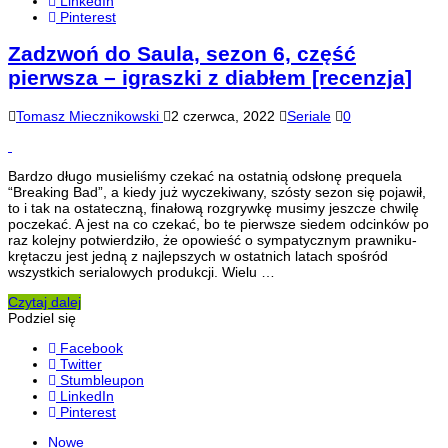
LinkedIn
Pinterest
Zadzwoń do Saula, sezon 6, część
pierwsza – igraszki z diabłem [recenzja]
Tomasz Miecznikowski
2 czerwca, 2022
Seriale
0
Bardzo długo musieliśmy czekać na ostatnią odsłonę prequela
“Breaking Bad”, a kiedy już wyczekiwany, szósty sezon się pojawił,
to i tak na ostateczną, finałową rozgrywkę musimy jeszcze chwilę
poczekać. A jest na co czekać, bo te pierwsze siedem odcinków po
raz kolejny potwierdziło, że opowieść o sympatycznym prawniku-
krętaczu jest jedną z najlepszych w ostatnich latach spośród
wszystkich serialowych produkcji. Wielu …
Czytaj dalej
Podziel się
Facebook
Twitter
Stumbleupon
LinkedIn
Pinterest
Nowe