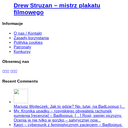
Drew Struzan – mistrz plakatu
filmowego
Informacje
O nas / Kontakt
Zasady korzystania
Polityka cookies
Patronaty
Konkursy
Obserwuj nas
Recent Comments
Mariusz Wojteczek: Jak to gdzie? Np. tutaj, na BadLoopus;)...
My. Kronika upadku – rosyjskiego obywatela rachunek
sumienia [recenzja] – Badloopus: […] Rosji, swojej ojczyzny.
Ocenia ją nie tylko w gorzko – satyrycznej now...
Kaori – cyberpunk z feministycznym zacięciem – Badloopus: