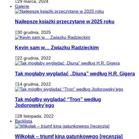
29 marca, 2024
Galerie
Najlepsze książki przeczytane w 2025 roku
30 grudnia, 2025
Kevin sam w… Związku Radzieckim
22 grudnia, 2022
Tak mogłaby wyglądać „Diuna” według H.R. Gigera
14 grudnia, 2022
Tak mógłby wyglądać “Tron” według
Jodorowsky’ego
28 listopada, 2022
Backlista
Wilkołak – triumf kina gatunkowego [recenzja]