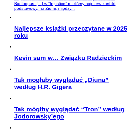
Badloopus: […] w “Injustice” mieliśmy najpierw konflikt
podstawowy, na Ziemi, między...
Najlepsze książki przeczytane w 2025
roku
Kevin sam w… Związku Radzieckim
Tak mogłaby wyglądać „Diuna”
według H.R. Gigera
Tak mógłby wyglądać “Tron” według
Jodorowsky’ego