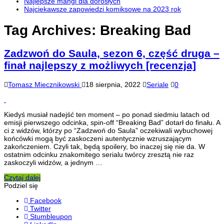
Najlepsze mangi dla dorosłych
Najciekawsze zapowiedzi komiksowe na 2023 rok
Tag Archives:
Breaking Bad
Zadzwoń do Saula, sezon 6, część druga –
finał najlepszy z możliwych [recenzja]
Tomasz Miecznikowski
18 sierpnia, 2022
Seriale
0
Kiedyś musiał nadejść ten moment – po ponad siedmiu latach od
emisji pierwszego odcinka, spin-off “Breaking Bad” dotarł do finału. A
ci z widzów, którzy po “Zadzwoń do Saula” oczekiwali wybuchowej
końcówki mogą być zaskoczeni autentycznie wzruszającym
zakończeniem. Czyli tak, będą spoilery, bo inaczej się nie da. W
ostatnim odcinku znakomitego serialu twórcy zresztą nie raz
zaskoczyli widzów, a jednym …
Czytaj dalej
Podziel się
Facebook
Twitter
Stumbleupon