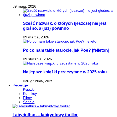
9 maja, 2026
Sześć nazwisk, o których (jeszcze) nie jest
głośno, a (już) powinno
9 marca, 2026
Po co nam takie starocie, jak Poe? [felieton]
9 stycznia, 2026
Najlepsze książki przeczytane w 2025 roku
30 grudnia, 2025
Recenzje
Ksiazki
Komiksy
Filmy
Seriale
Labyrinthus – labiryntowy thriller