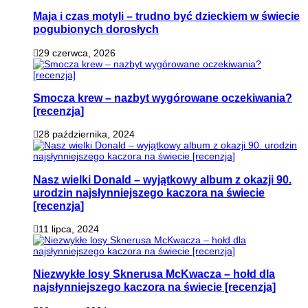
Maja i czas motyli – trudno być dzieckiem w świecie
pogubionych dorosłych
29 czerwca, 2026
Smocza krew – nazbyt wygórowane oczekiwania?
[recenzja]
28 października, 2024
Nasz wielki Donald – wyjątkowy album z okazji 90.
urodzin najsłynniejszego kaczora na świecie
[recenzja]
11 lipca, 2024
Niezwykłe losy Sknerusa McKwacza – hołd dla
najsłynniejszego kaczora na świecie [recenzja]