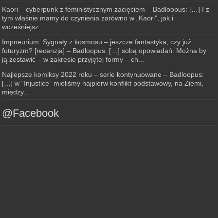
Kaori – cyberpunk z feministycznym zacięciem – Badloopus: […] I z
tym właśnie mamy do czynienia zarówno w „Kaori”, jak i
wcześniejsz...
Impneurium. Sygnały z kosmosu – jeszcze fantastyka, czy już
futuryzm? [recenzja] – Badloopus: […] sobą opowiadań. Można by
ją zestawić – w zakresie przyjętej formy – ch...
Najlepsze komiksy 2022 roku – serie kontynuowane – Badloopus:
[…] w “Injustice” mieliśmy najpierw konflikt podstawowy, na Ziemi,
między...
@Facebook