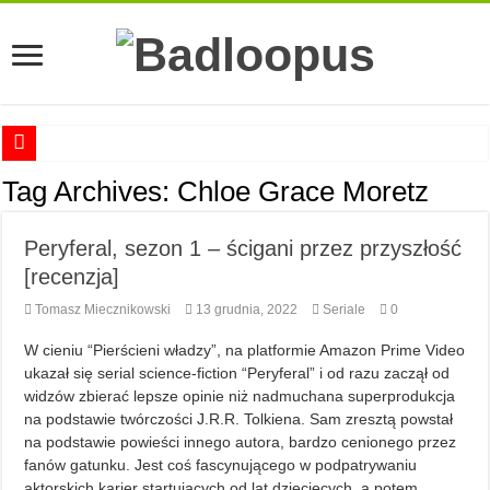
Anna Romaszkan – Praca w prosektorium nie pomaga oswoić się ze śmiercią
Tag Archives:
Chloe Grace Moretz
Najciekawsze książki o kobietach nauki
Peryferal, sezon 1 – ścigani przez przyszłość
Najlepsze mangi dla dorosłych
[recenzja]
Najciekawsze zapowiedzi komiksowe na 2023 rok
Tomasz Miecznikowski
13 grudnia, 2022
Seriale
0
W cieniu “Pierścieni władzy”, na platformie Amazon Prime Video
ukazał się serial science-fiction “Peryferal” i od razu zaczął od
widzów zbierać lepsze opinie niż nadmuchana superprodukcja
na podstawie twórczości J.R.R. Tolkiena. Sam zresztą powstał
na podstawie powieści innego autora, bardzo cenionego przez
fanów gatunku. Jest coś fascynującego w podpatrywaniu
aktorskich karier startujących od lat dziecięcych, a potem