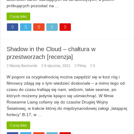
próbujących pozostać na …
Czytaj dalej
Shadow in the Cloud – chałtura w
przestworzach [recenzja]
Maciej Bachorski
8 stycznia, 2021
Filmy
0
W pogoni za oryginalnością można zapędzić się w kozi róg i
filmowcy zdają się o tym wiedzieć doskonale – a mimo tego od
czasu do czasu trafiają się nam, widzom, takie seanse, po
których możemy jedynie kpiąco się uśmiechnąć. W filmie
Roseanne Liang cofamy się do czasów Drugiej Wojny
Światowej, w trakcie której do międzynarodowej załogi „latającej
fortecy” B-17, w …
Czytaj dalej